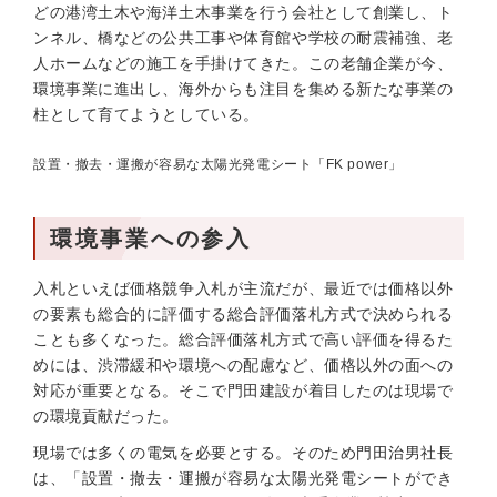
どの港湾土木や海洋土木事業を行う会社として創業し、ト
ンネル、橋などの公共工事や体育館や学校の耐震補強、老
人ホームなどの施工を手掛けてきた。この老舗企業が今、
環境事業に進出し、海外からも注目を集める新たな事業の
柱として育てようとしている。
設置・撤去・運搬が容易な太陽光発電シート「FK power」
環境事業への参入
入札といえば価格競争入札が主流だが、最近では価格以外
の要素も総合的に評価する総合評価落札方式で決められる
ことも多くなった。総合評価落札方式で高い評価を得るた
めには、渋滞緩和や環境への配慮など、価格以外の面への
対応が重要となる。そこで門田建設が着目したのは現場で
の環境貢献だった。
現場では多くの電気を必要とする。そのため門田治男社長
は、「設置・撤去・運搬が容易な太陽光発電シートができ