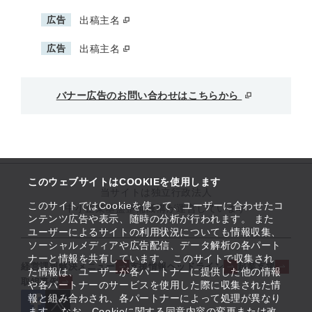
広告
出稿主名
広告
出稿主名
バナー広告のお問い合わせはこちらから
このウェブサイトはCOOKIEを使用します
当サイトは独立行政法人
このサイトではCookieを使って、ユーザーに合わせたコ
中小企業基盤整備機構が運営しています
ンテンツ広告や表示、随時の分析が行われます。 また
ユーザーによるサイトの利用状況についても情報収集、
ソーシャルメディアや広告配信、データ解析の各パート
ナーと情報を共有しています。 このサイトで収集され
経営課題解決メニュー
支援情報ヘッドライン
起業支援
た情報は、ユーザーが各パートナーに提供した他の情報
取組事例
や各パートナーのサービスを使用した際に収集された情
報と組み合わされ、各パートナーによって処理が異なり
ます。 なお、Cookieに関する同意内容の変更または改