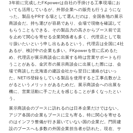
3年前に完成したFKpowerは自社の手掛ける工事現場にお
いても活用しているが、外部企業への販売も行うようにな
った。製品をPRする場として選んだのは、全国各地の展示
商談会だ。持ち運びが容易であり、会場で現物を確認して
もらうこともできる。その製品力の高さからブース前で足
を止めて関心を寄せる企業関係者も多く、代理店として取
り扱いたいという申し出もあるという。代理店は全国に4社
あるが、検討中の企業も多い。FKpowerを世に広めるた
め、代理店が展示商談会に出展する時は営業サポートも行
うことがある。金沢市の展示商談会に出展した際には、会
場で商談した北海道の建設会社から翌日に連絡がはいっ
た。NETIS登録をしている製品を使用すると工事点数が上
がるというメリットがあるためだ。展示商談会への出展を
機に、営業活動に手ごたえを感じることが多くなったとい
う。
展示商談会のブースに訪れるのは日本企業だけではない。
アジア各国の企業もブースに立ち寄る。特に関心を寄せる
のはインフラ整備が行き届いていない国の企業だ。門田建
設のブースへも多数の外国企業担当者が訪れた。現在、サ