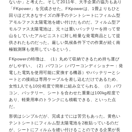
ないか」と考えた。そして2011年、大手企業の協力もあり
「FKpower」を完成させた。FKpowerは、1畳よりもひと
回りほど大きなサイズの厚手のテントシートにフィルム型
アモルファス太陽電池を縫い付けたものだ。フィルム型ア
モルファス太陽電池は、元々は重いバッテリーを持って登
山をしていたアルピニストに対し軽量な発電商品として提
供されたものだった。厳しい気候条件下での作業が続く南
極観測隊も使用しているという。
FKpowerの特徴は、（1）丸めて収納できるため持ち運び
がしやすい、（2）パワコン（パワーコンディショナー：発
電した電気を使用可能に変換する機器）やバッテリーとシ
ートとの接続は専用ケーブルを差し込むだけであるため、
女性1人でも10分程度で簡単に組み立てられる、（3）パワ
コン、バッテリー、シートを合わせた重量は100kg程度で
あり、軽乗用車のトランクにも積載できる、といった点
だ。
形状はシンプルだが、完成までには苦労もあった。黄色い
テントシートにフィルム型太陽電池を2枚貼っているのだ
が、シートにフィルムを縫い付けることのできる企業が長