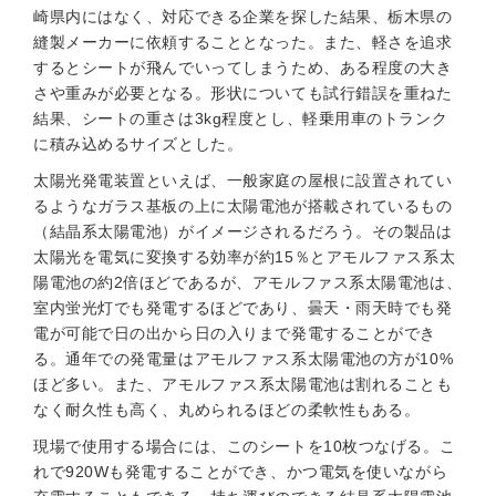
崎県内にはなく、対応できる企業を探した結果、栃木県の
縫製メーカーに依頼することとなった。また、軽さを追求
するとシートが飛んでいってしまうため、ある程度の大き
さや重みが必要となる。形状についても試行錯誤を重ねた
結果、シートの重さは3kg程度とし、軽乗用車のトランク
に積み込めるサイズとした。
太陽光発電装置といえば、一般家庭の屋根に設置されてい
るようなガラス基板の上に太陽電池が搭載されているもの
（結晶系太陽電池）がイメージされるだろう。その製品は
太陽光を電気に変換する効率が約15％とアモルファス系太
陽電池の約2倍ほどであるが、アモルファス系太陽電池は、
室内蛍光灯でも発電するほどであり、曇天・雨天時でも発
電が可能で日の出から日の入りまで発電することができ
る。通年での発電量はアモルファス系太陽電池の方が10%
ほど多い。また、アモルファス系太陽電池は割れることも
なく耐久性も高く、丸められるほどの柔軟性もある。
現場で使用する場合には、このシートを10枚つなげる。こ
れで920Wも発電することができ、かつ電気を使いながら