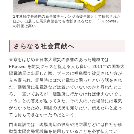
2年連続で長崎県の新事業チャレンジ応援事業として採択された
ほか、出展した展示商談会でも表彰されるなど、「FK power」
の評価は高い
さらなる社会貢献へ
東京をはじめ東日本大震災の影響のあった地域では、
FKpowerを防災グッズと捉える人も多い。2011年の国際太
陽電池展に出展した際、ブースに福島県で被災された方が
立ち寄られ、震災時には水と電気に困ったという話をされ
た。避難所に発電器などは置いていないのかと尋ねたとこ
ろ、「置いてあるが、避難所に行かなければ使えないでし
ょう」との答えが返ってきた。その人のいた場所には電気
がなかったため、周囲の状況を知りたい、伝えたいと思っ
ても何もできなかったのだという。
門田建設では、現場周辺の役所や消防署などには自社が移
動型太陽光発電設備を使用していることを必ず伝えてい