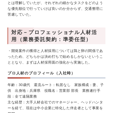
とは理解していたが、それぞれの細かなタスクをどのよう
な優先順位で行っていけば良いのか分からず、交通整理に
苦慮していた。
対応－プロフェッショナル人材活
用（業務委託契約：準委任型）
・開発案件の獲得と人材採用については鶏と卵の関係であ
ったため、どちらかは決め打ちで始めるしかないというこ
ととなり、まずは人材採用面の強化から実施した。
プロ人材のプロフィール（入社時）
年齢：30歳代 還流ルート：転居なし 家族構成：妻、子
供 出身地：兵庫県 役職名：営業部 部長 業務遂行手
段：全て遠隔業務
主な経歴：大手人材会社でのマネージャー、ヘッドハンタ
ーを経て、現在は中小企業に特化した伴走者として事業を