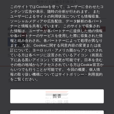
当サイトは独立行政法人
このサイトではCookieを使って、ユーザーに合わせたコ
中小企業基盤整備機構が運営しています
ンテンツ広告や表示、随時の分析が行われます。 また
ユーザーによるサイトの利用状況についても情報収集、
ソーシャルメディアや広告配信、データ解析の各パート
ナーと情報を共有しています。 このサイトで収集され
経営課題解決メニュー
支援情報ヘッドライン
起業支援
た情報は、ユーザーが各パートナーに提供した他の情報
取組事例
や各パートナーのサービスを使用した際に収集された情
報と組み合わされ、各パートナーによって処理が異なり
ます。 なお、Cookieに関する同意内容の変更または改
役立つリンク集
サイトマップ
サイト利用条件
訂について、ヨーロッパ・アメリカ圏からアクセスされ
ている方は各ページに設置されているアイコン（画面左
SNS公式アカウント一覧
ウェブアクセシビリティ
下にある黒いアイコン）で変更が可能です。日本を含む
その他の地域からアクセスされている方はCookie宣言か
らいつでも行うことが可能です。 今回の概要、個人情
サイトポリシー・利用規約
報の取り扱い機構についてはサイトポリシー・利用規約
個人情報保護
をご覧ください。
中小機構とは
拒否
©Organization for Small & Medium Enterprises and Regional