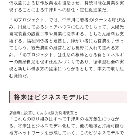
低収益による耕作放棄地を復活させ、持続可能な農業を実
現することによる中津川への移住・定住促進策だ。
「彩プロジェクト」では、中津川に若者のIターンを呼び込
み、用意してあるシェアハウスに住んでもらって、太陽光
発電装置の設置工事や農業に従事する。もちろん給料も支
給する。福祉関係者と連携し、障がい者にも営農を手伝っ
てもらう。観光農園の経営なども視野に入れて進める方
針。「彩プロジェクト」は生活の根幹となる食とエネルギ
ーの自給自足を促す仕組みづくりであり、循環型社会の実
現と新しい働き方の提案につながるとして、本気で取り組
む覚悟だ。
将来はビジネスモデルに
店舗裏に設置してある太陽光発電装置と
「これらの取り組みはすべて中津川の地方創生につなが
る。将来はビジネスモデル化して、他の地域と持続可能な
地方ネットワークを形成していく。このビジネスモデルで