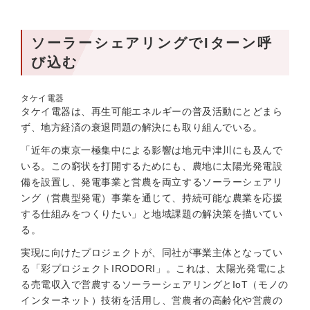
ソーラーシェアリングでIターン呼
び込む
タケイ電器
タケイ電器は、再生可能エネルギーの普及活動にとどまら
ず、地方経済の衰退問題の解決にも取り組んでいる。
「近年の東京一極集中による影響は地元中津川にも及んで
いる。この窮状を打開するためにも、農地に太陽光発電設
備を設置し、発電事業と営農を両立するソーラーシェアリ
ング（営農型発電）事業を通じて、持続可能な農業を応援
する仕組みをつくりたい」と地域課題の解決策を描いてい
る。
実現に向けたプロジェクトが、同社が事業主体となってい
る「彩プロジェクトIRODORI」。これは、太陽光発電によ
る売電収入で営農するソーラーシェアリングとIoT（モノの
インターネット）技術を活用し、営農者の高齢化や営農の