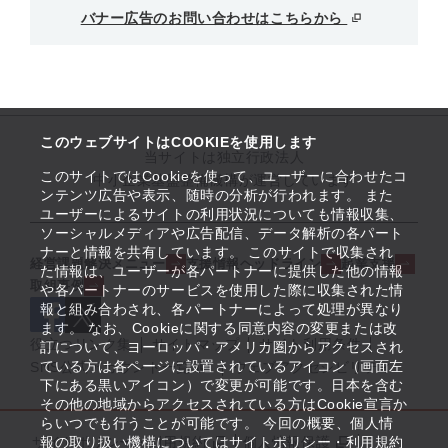
バナー広告のお問い合わせはこちらから
このウェブサイトはCOOKIEを使用します
当サイトは独立行政法人
このサイトではCookieを使って、ユーザーに合わせたコ
中小企業基盤整備機構が運営しています
ンテンツ広告や表示、随時の分析が行われます。 また
ユーザーによるサイトの利用状況についても情報収集、
ソーシャルメディアや広告配信、データ解析の各パート
ナーと情報を共有しています。 このサイトで収集され
経営課題解決メニュー
支援情報ヘッドライン
起業支援
た情報は、ユーザーが各パートナーに提供した他の情報
取組事例
や各パートナーのサービスを使用した際に収集された情
報と組み合わされ、各パートナーによって処理が異なり
ます。 なお、Cookieに関する同意内容の変更または改
役立つリンク集
サイトマップ
サイト利用条件
訂について、ヨーロッパ・アメリカ圏からアクセスされ
ている方は各ページに設置されているアイコン（画面左
SNS公式アカウント一覧
ウェブアクセシビリティ
下にある黒いアイコン）で変更が可能です。日本を含む
その他の地域からアクセスされている方はCookie宣言か
らいつでも行うことが可能です。 今回の概要、個人情
サイトポリシー・利用規約
報の取り扱い機構についてはサイトポリシー・利用規約
個人情報保護