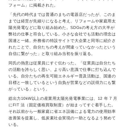
フォーム」に掲載された。
「先代の時代までは普通のまちの電器店だったが、このま
までは経営が先細りになると考え、リフォームや家庭用太
陽光発電などに取り組み始めた。SDGsの考え方の大半が
弊社の仕事と符合している。小さな会社でも活動の理念は
国連と一緒。外務省の特設サイトで大企業と同等に紹介さ
れたことで、自分たちの考えが間違っていなかったという
自信に繋がった」と取り組み当初を振り返る。
同氏の熱意は従業員にすぐ伝わった。「従業員は自分たち
の活動を誇らしく思い、より高い意識で仕事に打ち込んで
いる。自分たちの再生可能エネルギー普及活動は、国連の
目標と一致しているという自負が営業などの説得力にも繋
がっている」という。
総出力10kW以上の産業用太陽光発電事業には、12 年 7 月
にFIT 法（固定価格買取制度）が始まってすぐ着手した。
それ以前から一般家庭に省エネ設備による電力の使用効率
改善策を提案し、低炭素社会実現の一助となるよう努めて
いる。