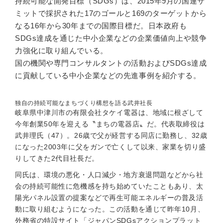
持続可能な開発目標（SDGs）は、2015年9月の国連サ
ミットで採択された17のゴールと169のターゲットから
なる16年から30年までの国際目標だ。日本政府も
SDGs達成を通じた中小企業などの企業価値向上や競争
力強化に取り組んでいる。
国の機関や専門コンサルタントの活動およびSDGs達成
に貢献している中小企業などの先進事例を紹介する。
独自の持続可能なまちづくり構想を語る武井社長
岐阜県中津川市の有限会社タケイ電器は、地域に根ざして
今年創業50年を迎える〝まちの電器店〟だ。代表取締役は
武井理氏（47）。26歳で父が経営する同店に勤務し、32歳
になった2003年に父をガンで亡くして以来、家業を切り盛
りしてきた2代目社長だ。
同氏は、環境の悪化・人口減少・地方衰退問題などから社
会の持続可能性に危機感を持ち始めていたこともあり、太
陽光パネル設置の提案などで再生可能エネルギーの普及活
動に取り組むようになった。この活動を通じて昨年10月、
外務省の特設サイト「ジャパンSDGsアクションプラット