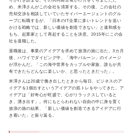
りが行き詰まる。その共同経営者が行方をくらましたた
め、米澤さんがこの会社を清算する。その後、この会社の
売却交渉を相談していていたサイバーエージェントのグル
ープに転職するが、「日本のIT企業に多いトレンドを追い
かける戦略では、新しい価値を創造できない」と違和感を
もち、起業家として再起することを決意。2015年にこの会
社を退職した。
退職後は、事業のアイデアを求めて放浪の旅に出た。3カ月
後、ハワイでダイビング中、「海中バルーン」のイメージ
が浮かんだ。「この海中世界をカップルや家族、誰もが共
有できたらどんなに楽しいか、と思ったときだった」。
米澤さんは20歳で働き出したときから毎日、ビジネスのア
イデアを1個出すというアイデアの筋トレをやってきた。ア
イデアは「好奇心が旺盛で、心がリラックスしていると
き、湧き出す」。何にもとらわれない自由の中に身を置く
放浪の旅の結果、「新しい価値を創造できるアイデアに行
き着いた」と振り返る。