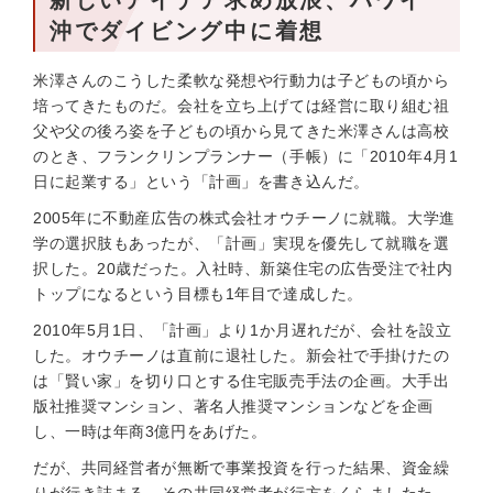
新しいアイデア求め放浪、ハワイ
沖でダイビング中に着想
米澤さんのこうした柔軟な発想や行動力は子どもの頃から
培ってきたものだ。会社を立ち上げては経営に取り組む祖
父や父の後ろ姿を子どもの頃から見てきた米澤さんは高校
のとき、フランクリンプランナー（手帳）に「2010年4月1
日に起業する」という「計画」を書き込んだ。
2005年に不動産広告の株式会社オウチーノに就職。大学進
学の選択肢もあったが、「計画」実現を優先して就職を選
択した。20歳だった。入社時、新築住宅の広告受注で社内
トップになるという目標も1年目で達成した。
2010年5月1日、「計画」より1か月遅れだが、会社を設立
した。オウチーノは直前に退社した。新会社で手掛けたの
は「賢い家」を切り口とする住宅販売手法の企画。大手出
版社推奨マンション、著名人推奨マンションなどを企画
し、一時は年商3億円をあげた。
だが、共同経営者が無断で事業投資を行った結果、資金繰