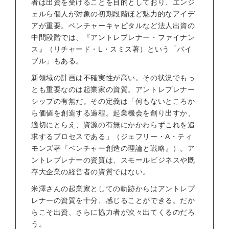
者は出資を受けることを目的としており、エンジ
ェルら個人が対象の初期段階ほど魅力的なアイデ
アが重要。ベンチャーキャピタルなど法人出資の
中間段階では、『アントレプレナー・ファイナン
ス』（リチャード・L・スミス著）という「バイ
ブル」もある。
新領域の計画は不確実性が高い。その状況でもっ
とも重要なのは起業家の資質。アントレプレナー
シップの有無だ。その定義は「何もないところか
ら価値を創造する過程。起業機会を創り出すか、
適切にとらえ、資源の有無にかかわらずこれを追
求するプロセスである」（ジェフリー・A・ティ
モンズ著『ベンチャー創造の理論と戦略』）。ア
ントレプレナーの資質は、スモールビジネスや既
存大企業の経営者の資質ではない。
米澤さんの起業家としての軌跡からはアントレプ
レナーの資質を十分、感じることができる。だか
らこそ出資、さらに協力者が次々出てくるのだろ
う。