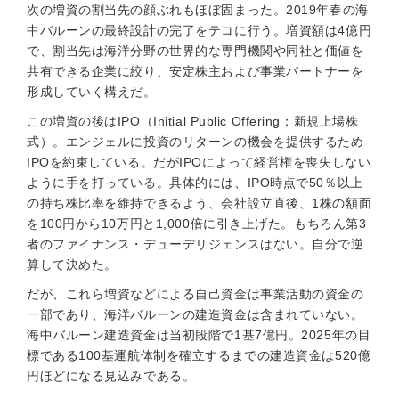
次の増資の割当先の顔ぶれもほぼ固まった。2019年春の海
中バルーンの最終設計の完了をテコに行う。増資額は4億円
で、割当先は海洋分野の世界的な専門機関や同社と価値を
共有できる企業に絞り、安定株主および事業パートナーを
形成していく構えだ。
この増資の後はIPO（Initial Public Offering；新規上場株
式）。エンジェルに投資のリターンの機会を提供するため
IPOを約束している。だがIPOによって経営権を喪失しない
ように手を打っている。具体的には、IPO時点で50％以上
の持ち株比率を維持できるよう、会社設立直後、1株の額面
を100円から10万円と1,000倍に引き上げた。もちろん第3
者のファイナンス・デューデリジェンスはない。自分で逆
算して決めた。
だが、これら増資などによる自己資金は事業活動の資金の
一部であり、海洋バルーンの建造資金は含まれていない。
海中バルーン建造資金は当初段階で1基7億円。2025年の目
標である100基運航体制を確立するまでの建造資金は520億
円ほどになる見込みである。