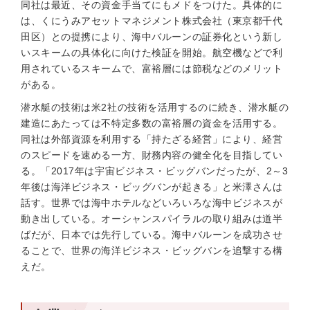
同社は最近、その資金手当てにもメドをつけた。具体的に
は、くにうみアセットマネジメント株式会社（東京都千代
田区）との提携により、海中バルーンの証券化という新し
いスキームの具体化に向けた検証を開始。航空機などで利
用されているスキームで、富裕層には節税などのメリット
がある。
潜水艇の技術は米2社の技術を活用するのに続き、潜水艇の
建造にあたっては不特定多数の富裕層の資金を活用する。
同社は外部資源を利用する「持たざる経営」により、経営
のスピードを速める一方、財務内容の健全化を目指してい
る。「2017年は宇宙ビジネス・ビッグバンだったが、2～3
年後は海洋ビジネス・ビッグバンが起きる」と米澤さんは
話す。世界では海中ホテルなどいろいろな海中ビジネスが
動き出している。オーシャンスパイラルの取り組みは道半
ばだが、日本では先行している。海中バルーンを成功させ
ることで、世界の海洋ビジネス・ビッグバンを追撃する構
えだ。