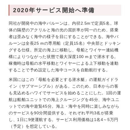
2020年サービス開始へ準備
同社が開発中の海中バルーンは、内径2.5mで定員5名。球
体の隔壁のアクリルと海の光の屈折率が同一のため、搭乗
者は歪みなく海中の様子を目にすることができる。海中バ
ルーンは全長25 mの専用船（定員15名）中央部とドッキン
グする仕様。所定の海上に移動し、母船とワイヤー連結機
構によりつながった状態で最大深度100 mまで潜水する。
稼働時は母船の水平移動とワイヤーによる上下移動を連動
することで予め設定した海中コースを自動航行する。
米国にはこの「母船を必要とする潜水艇」の運航ガイドラ
イン（サブマーシブル）がある。このため、日本からの客
も見込めるハワイでサービスを始めることにした。1回の運
航は船舶ユニットでの海上クルージングを45分、海中ユニ
ットでの海中遊覧45分。海上・海中を同時に楽しみながら
のサービスを90分間提供する。それぞれ平均3名が搭乗
し、1日に9便運航する。サービス利用価格は1名4～5万円
（予定）を想定している。