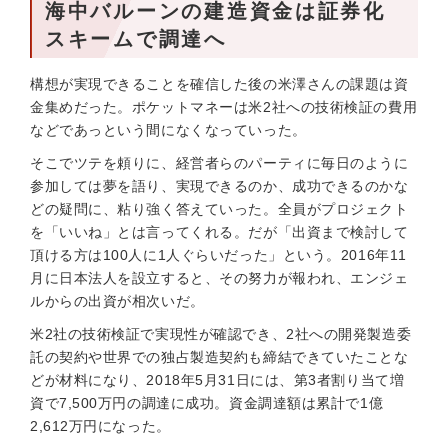
海中バルーンの建造資金は証券化
スキームで調達へ
構想が実現できることを確信した後の米澤さんの課題は資
金集めだった。ポケットマネーは米2社への技術検証の費用
などであっという間になくなっていった。
そこでツテを頼りに、経営者らのパーティに毎日のように
参加しては夢を語り、実現できるのか、成功できるのかな
どの疑問に、粘り強く答えていった。全員がプロジェクト
を「いいね」とは言ってくれる。だが「出資まで検討して
頂ける方は100人に1人ぐらいだった」という。2016年11
月に日本法人を設立すると、その努力が報われ、エンジェ
ルからの出資が相次いだ。
米2社の技術検証で実現性が確認でき、2社への開発製造委
託の契約や世界での独占製造契約も締結できていたことな
どが材料になり、2018年5月31日には、第3者割り当て増
資で7,500万円の調達に成功。資金調達額は累計で1億
2,612万円になった。