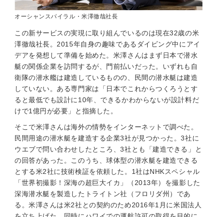
オーシャンスパイラル・米澤徹哉社長
この新サービスの実現に取り組んでいるのは現在32歳の米
澤徹哉社長。2015年自身の趣味であるダイビング中にアイ
デアを発想して準備を始めた。米澤さんはまず日本で潜水
艇の関係企業を訪問するが、門前払いだった。いずれも自
衛隊の潜水艦は建造しているものの、民間の潜水艇は建造
していない。ある専門家は「日本でこれからつくろうとす
ると最低でも設計に10年、できるかわからないが設計料だ
けで1億円が必要」と指摘した。
そこで米澤さんは海外の情勢をインターネットで調べた。
民間用途の潜水艇を建造する企業3社が見つかった。3社に
ウエブで問い合わせしたところ、3社とも「建造できる」と
の回答があった。このうち、球体型の潜水艇を建造できる
とする米2社に技術検証を依頼した。1社はNHKスペシャル
「世界初撮影！深海の超巨大イカ」（2013年）を撮影した
深海潜水艇を製造したトライトン社（フロリダ州）であ
る。米澤さんは米2社との契約のため2016年1月に米国法人
を立ち上げた。同時にハワイでの運航許可の取得を目的に