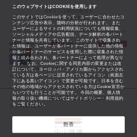
このウェブサイトはCOOKIEを使用します
当サイトは独立行政法人
このサイトではCookieを使って、ユーザーに合わせたコ
中小企業基盤整備機構が運営しています
ンテンツ広告や表示、随時の分析が行われます。 また
ユーザーによるサイトの利用状況についても情報収集、
ソーシャルメディアや広告配信、データ解析の各パート
ナーと情報を共有しています。 このサイトで収集され
経営課題解決メニュー
支援情報ヘッドライン
起業支援
た情報は、ユーザーが各パートナーに提供した他の情報
取組事例
や各パートナーのサービスを使用した際に収集された情
報と組み合わされ、各パートナーによって処理が異なり
ます。 なお、Cookieに関する同意内容の変更または改
役立つリンク集
サイトマップ
サイト利用条件
訂について、ヨーロッパ・アメリカ圏からアクセスされ
ている方は各ページに設置されているアイコン（画面左
SNS公式アカウント一覧
ウェブアクセシビリティ
下にある黒いアイコン）で変更が可能です。日本を含む
その他の地域からアクセスされている方はCookie宣言か
らいつでも行うことが可能です。 今回の概要、個人情
サイトポリシー・利用規約
報の取り扱い機構についてはサイトポリシー・利用規約
個人情報保護
をご覧ください。
中小機構とは
拒否