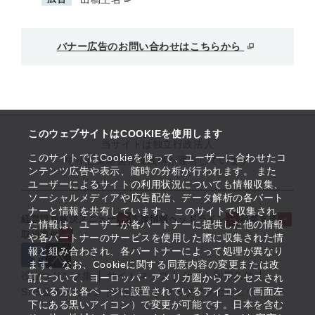
バナー広告のお問い合わせはこちらから
このウェブサイトはCOOKIEを使用します
当サイトは独立行政法人
このサイトではCookieを使って、ユーザーに合わせたコ
中小企業基盤整備機構が運営しています
ンテンツ広告や表示、随時の分析が行われます。 また
ユーザーによるサイトの利用状況についても情報収集、
ソーシャルメディアや広告配信、データ解析の各パート
ナーと情報を共有しています。 このサイトで収集され
経営課題解決メニュー
支援情報ヘッドライン
起業支援
た情報は、ユーザーが各パートナーに提供した他の情報
取組事例
や各パートナーのサービスを使用した際に収集された情
報と組み合わされ、各パートナーによって処理が異なり
ます。 なお、Cookieに関する同意内容の変更または改
役立つリンク集
サイトマップ
サイト利用条件
訂について、ヨーロッパ・アメリカ圏からアクセスされ
ている方は各ページに設置されているアイコン（画面左
SNS公式アカウント一覧
ウェブアクセシビリティ
下にある黒いアイコン）で変更が可能です。日本を含む