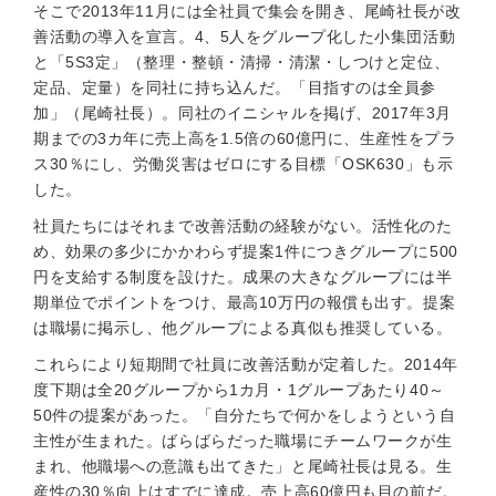
そこで2013年11月には全社員で集会を開き、尾崎社長が改
善活動の導入を宣言。4、5人をグループ化した小集団活動
と「5S3定」（整理・整頓・清掃・清潔・しつけと定位、
定品、定量）を同社に持ち込んだ。「目指すのは全員参
加」（尾崎社長）。同社のイニシャルを掲げ、2017年3月
期までの3カ年に売上高を1.5倍の60億円に、生産性をプラ
ス30％にし、労働災害はゼロにする目標「OSK630」も示
した。
社員たちにはそれまで改善活動の経験がない。活性化のた
め、効果の多少にかかわらず提案1件につきグループに500
円を支給する制度を設けた。成果の大きなグループには半
期単位でポイントをつけ、最高10万円の報償も出す。提案
は職場に掲示し、他グループによる真似も推奨している。
これらにより短期間で社員に改善活動が定着した。2014年
度下期は全20グループから1カ月・1グループあたり40～
50件の提案があった。「自分たちで何かをしようという自
主性が生まれた。ばらばらだった職場にチームワークが生
まれ、他職場への意識も出てきた」と尾崎社長は見る。生
産性の30％向上はすでに達成。売上高60億円も目の前だ。