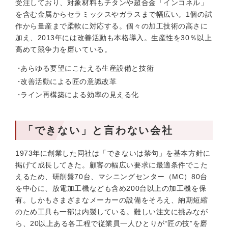
受注しており、対象材料もチタンや超合金「インコネル」
を含む金属からセラミックスやガラスまで幅広い。1個の試
作から量産まで柔軟に対応する。個々の加工技術の高さに
加え、2013年には改善活動も本格導入。生産性を30％以上
高めて競争力を磨いている。
あらゆる要望にこたえる生産設備と技術
改善活動による匠の意識改革
ライン再構築による効率の見える化
「できない」と言わない会社
1973年に創業した同社は「できないは禁句」を基本方針に
掲げて成長してきた。顧客の幅広い要求に最適条件でこた
えるため、研削盤70台、マシニングセンター（MC）80台
を中心に、放電加工機なども含め200台以上の加工機を保
有。しかもさまざまなメーカーの設備をそろえ、納期短縮
のため工具も一部は内製している。難しい注文に挑みなが
ら、20以上ある各工程で従業員一人ひとりが“匠の技”を磨