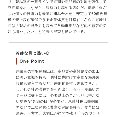
り、製品別の一貫ラインで納期や高品質の対応を強化して
存在感を示しながら、収益力も高める方針だ。伝統に根ざ
した個々の技術力を最適に組み合わせ、安定して60億円規
模の売上高が確保できる企業体質を目指す。さらに尾崎社
長は「製品の競争力を高めて自動車部品など他の顧客の受
注も増やしたい」と将来の展望も描いている。
冷静な目と熱い心
One Point
創業者の大羽良晴氏は、高品質や高難易度の加工
に強い意識を持ち、他社に先駆けて高価な海外製
設備も導入するなど、差別化を推し進めてきた。
しかし会社の潜在力を引き出し、もう一段高いス
テージに登るには、必要以上のこだわりは持たな
い冷静な“外部の目”が必要だ。尾崎社長は鉄鋼業
界などで工場経営に豊富な経験を持ち、改革には
適任。一方で、大羽氏が顧問で残り「ものづくり