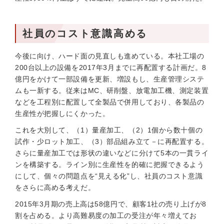
社員のコスト意識高める
今後に向け、ハード面の見直しも進めている。本社工場の
200台以上の設備を2017年3月までに再配置する計画だ。8
億円をかけて一部設備を更新、増設もし、生産管理システ
ムも一新する。従来はMC、研削盤、放電加工機、測定装置
などを工程別に配置して全製品で併用しており、各製品の
生産性が把握しにくかった。
これを大別して、（1）量産加工、（2）1個から数十個の
試作・少ロット加工、（3）部品組み立て－に再配置する。
さらに量産加工では形状の違いなどに分けて5本の一貫ライ
ンを構築する。ライン別に生産性を的確に把握できるよう
にして、個々の問題点を“見える化”し、社員のコスト意識
をさらに高める考えだ。
2015年3月期の売上高は58億円で、顧客1社の売り上げが8
割を占める。より高難易度の加工の受注が年々増えてお