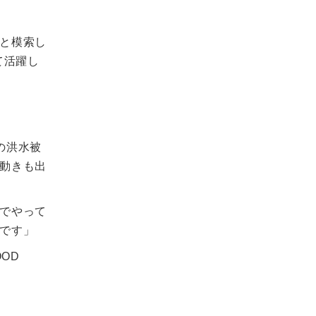
と模索し
て活躍し
の洪水被
動きも出
でやって
です」
OD