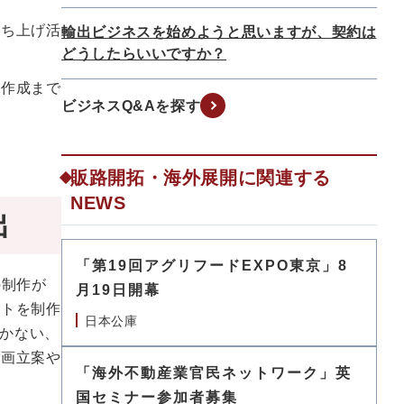
立ち上げ活
輸出ビジネスを始めようと思いますが、契約は
どうしたらいいですか？
の作成まで
ビジネスQ&Aを探す
販路開拓・海外展開に関連する
NEWS
出
「第19回アグリフードEXPO東京」8
の制作が
月19日開幕
イトを制作
日本公庫
かない、
企画立案や
「海外不動産業官民ネットワーク」英
国セミナー参加者募集