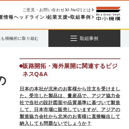
ご意見・お問い合わせ
J-Net21とは
援情報ヘッドライン
起業支援
取組事例
にも積極的に取り組む
取組事例
販路開拓・海外展開に関連するビジ
ネスQ&A
の
日本の本社が北米のお客様から注文を受けまし
た。受注した製品は、量産品で、アジア協力会
社で当社の設計図面や品質基準に基づいて製造
して、日本市場に販売していますが、アジアの
製造協力会社から北米のお客様に直接輸出して
納入しても問題ないでしょうか？