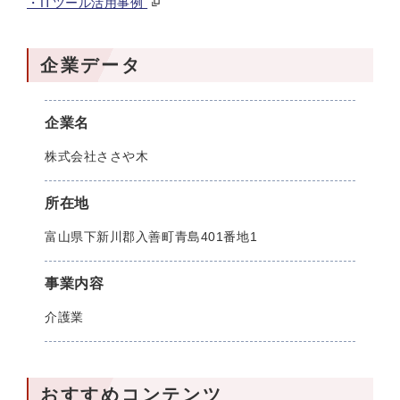
・ITツール活用事例
企業データ
企業名
株式会社ささや木
所在地
富山県下新川郡入善町青島401番地1
事業内容
介護業
おすすめコンテンツ