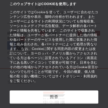
このウェブサイトはCOOKIEを使用します
当サイトは独立行政法人
このサイトではCookieを使って、ユーザーに合わせたコ
中小企業基盤整備機構が運営しています
ンテンツ広告や表示、随時の分析が行われます。 また
ユーザーによるサイトの利用状況についても情報収集、
ソーシャルメディアや広告配信、データ解析の各パート
ナーと情報を共有しています。 このサイトで収集され
経営課題解決メニュー
支援情報ヘッドライン
起業支援
た情報は、ユーザーが各パートナーに提供した他の情報
取組事例
や各パートナーのサービスを使用した際に収集された情
報と組み合わされ、各パートナーによって処理が異なり
ます。 なお、Cookieに関する同意内容の変更または改
役立つリンク集
サイトマップ
サイト利用条件
訂について、ヨーロッパ・アメリカ圏からアクセスされ
ている方は各ページに設置されているアイコン（画面左
SNS公式アカウント一覧
ウェブアクセシビリティ
下にある黒いアイコン）で変更が可能です。日本を含む
その他の地域からアクセスされている方はCookie宣言か
らいつでも行うことが可能です。 今回の概要、個人情
サイトポリシー・利用規約
報の取り扱い機構についてはサイトポリシー・利用規約
個人情報保護
をご覧ください。
中小機構とは
拒否