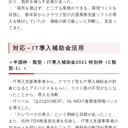
おり、負荷を減らす必要があった。
・「場所を選ばず、どこでも業務ができる」環境づくりを
目指し、数年前からクラウド型の介護業務支援ソフトの導
入を検討していたが、価格の面で厳しいと判断し、見送っ
てきた。
対応－IT導入補助金活用
＜申請枠・類型：IT導入補助金2021 特別枠（C類
型-1）＞
・IT導入支援事業者から、クラウド型もIT導入補助金の対
象になるとアドバイスをもらい、コスト面の不安がなくな
ったことから、導入を決断。
・ITツール 『ほのぼのNEXT』OL NEXT連携使用権パック
を導入した。
・「テレワークの導入」という明確な目標があったこと、
また、社内でDX推進担当者を任命し、IT導入支援事業者の
サポートを得ながら進めたことで、補助金の申請や業務デ