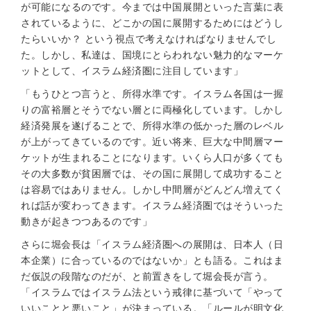
が可能になるのです。今までは中国展開といった言葉に表
されているように、どこかの国に展開するためにはどうし
たらいいか？ という視点で考えなければなりませんでし
た。しかし、私達は、国境にとらわれない魅力的なマーケ
ットとして、イスラム経済圏に注目しています」
「もうひとつ言うと、所得水準です。イスラム各国は一握
りの富裕層とそうでない層とに両極化しています。しかし
経済発展を遂げることで、所得水準の低かった層のレベル
が上がってきているのです。近い将来、巨大な中間層マー
ケットが生まれることになります。いくら人口が多くても
その大多数が貧困層では、その国に展開して成功すること
は容易ではありません。しかし中間層がどんどん増えてく
れば話が変わってきます。イスラム経済圏ではそういった
動きが起きつつあるのです」
さらに堀会長は「イスラム経済圏への展開は、日本人（日
本企業）に合っているのではないか」とも語る。これはま
だ仮説の段階なのだが、と前置きをして堀会長が言う。
「イスラムではイスラム法という戒律に基づいて「やって
いいことと悪いこと」が決まっている。「ルールが明文化