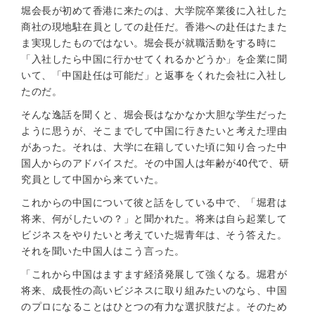
堀会長が初めて香港に来たのは、大学院卒業後に入社した
商社の現地駐在員としての赴任だ。香港への赴任はたまた
ま実現したものではない。堀会長が就職活動をする時に
「入社したら中国に行かせてくれるかどうか」を企業に聞
いて、「中国赴任は可能だ」と返事をくれた会社に入社し
たのだ。
そんな逸話を聞くと、堀会長はなかなか大胆な学生だった
ように思うが、そこまでして中国に行きたいと考えた理由
があった。それは、大学に在籍していた頃に知り合った中
国人からのアドバイスだ。その中国人は年齢が40代で、研
究員として中国から来ていた。
これからの中国について彼と話をしている中で、「堀君は
将来、何がしたいの？」と聞かれた。将来は自ら起業して
ビジネスをやりたいと考えていた堀青年は、そう答えた。
それを聞いた中国人はこう言った。
「これから中国はますます経済発展して強くなる。堀君が
将来、成長性の高いビジネスに取り組みたいのなら、中国
のプロになることはひとつの有力な選択肢だよ。そのため