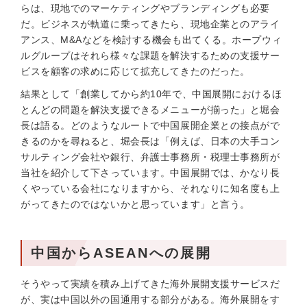
らは、現地でのマーケティングやブランディングも必要
だ。ビジネスが軌道に乗ってきたら、現地企業とのアライ
アンス、M&Aなどを検討する機会も出てくる。ホープウィ
ルグループはそれら様々な課題を解決するための支援サー
ビスを顧客の求めに応じて拡充してきたのだった。
結果として「創業してから約10年で、中国展開におけるほ
とんどの問題を解決支援できるメニューが揃った」と堀会
長は語る。どのようなルートで中国展開企業との接点がで
きるのかを尋ねると、堀会長は「例えば、日本の大手コン
サルティング会社や銀行、弁護士事務所・税理士事務所が
当社を紹介して下さっています。中国展開では、かなり長
くやっている会社になりますから、それなりに知名度も上
がってきたのではないかと思っています」と言う。
中国からASEANへの展開
そうやって実績を積み上げてきた海外展開支援サービスだ
が、実は中国以外の国通用する部分がある。海外展開をす