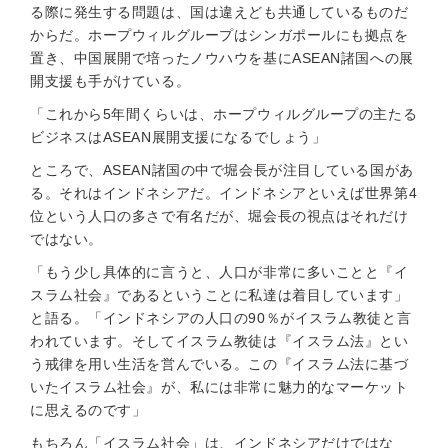
る際に発生する問題は、国は違えども共通しているものだ
からだ。ホープウィルグループはシンガポールにも拠点を
置き、中国展開で培ったノウハウを基にASEAN諸国への展
開支援も手がけている。
「これから5年間くらいは、ホープウィルグループの主たる
ビジネスはASEAN展開支援になるでしょう」
ところで、ASEAN諸国の中で堀会長が注目している国があ
る。それはインドネシアだ。インドネシアといえば世界第4
位という人口の多さで有名だが、堀会長の視点はそれだけ
ではない。
「もう少し具体的に言うと、人口が非常に多いことと『イ
スラム社会』であるということに私達は着目しています」
と語る。「インドネシアの人口の90％がイスラム教徒と言
われています。そしてイスラム教徒は『イスラム法』とい
う戒律を用い生活を営んでいる。この『イスラム法に基づ
いたイスラム社会』が、私には非常に魅力的なマーケット
に思えるのです」
もちろん「イスラム社会」は、インドネシアだけではな