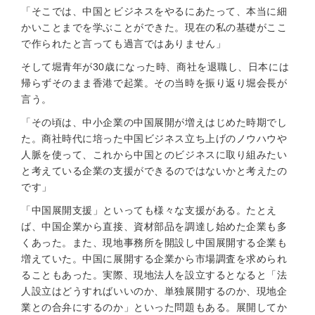
「そこでは、中国とビジネスをやるにあたって、本当に細
かいことまでを学ぶことができた。現在の私の基礎がここ
で作られたと言っても過言ではありません」
そして堀青年が30歳になった時、商社を退職し、日本には
帰らずそのまま香港で起業。その当時を振り返り堀会長が
言う。
「その頃は、中小企業の中国展開が増えはじめた時期でし
た。商社時代に培った中国ビジネス立ち上げのノウハウや
人脈を使って、これから中国とのビジネスに取り組みたい
と考えている企業の支援ができるのではないかと考えたの
です」
「中国展開支援」といっても様々な支援がある。たとえ
ば、中国企業から直接、資材部品を調達し始めた企業も多
くあった。また、現地事務所を開設し中国展開する企業も
増えていた。中国に展開する企業から市場調査を求められ
ることもあった。実際、現地法人を設立するとなると「法
人設立はどうすればいいのか、単独展開するのか、現地企
業との合弁にするのか」といった問題もある。展開してか