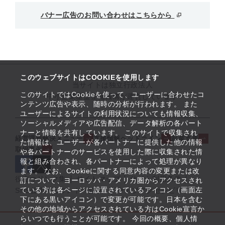
バナー広告のお問い合わせはこちらから
このウェブサイトはCOOKIEを使用します
当サイトは独立行政法人
このサイトではCookieを使って、ユーザーに合わせたコ
中小企業基盤整備機構が運営しています
ンテンツ広告や表示、随時の分析が行われます。 また
ユーザーによるサイトの利用状況についても情報収集、
ソーシャルメディアや広告配信、データ解析の各パート
ナーと情報を共有しています。 このサイトで収集され
経営課題解決メニュー
支援情報ヘッドライン
起業支援
た情報は、ユーザーが各パートナーに提供した他の情報
取組事例
や各パートナーのサービスを使用した際に収集された情
報と組み合わされ、各パートナーによって処理が異なり
ます。 なお、Cookieに関する同意内容の変更または改
役立つリンク集
サイトマップ
サイト利用条件
訂について、ヨーロッパ・アメリカ圏からアクセスされ
ている方は各ページに設置されているアイコン（画面左
SNS公式アカウント一覧
ウェブアクセシビリティ
下にある黒いアイコン）で変更が可能です。日本を含む
その他の地域からアクセスされている方はCookie宣言か
らいつでも行うことが可能です。 今回の概要、個人情