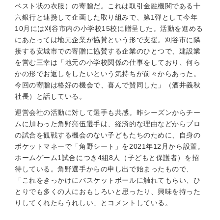
ベスト状の衣服）の寄贈だ。これは取引金融機関である十
六銀行と連携して企画した取り組みで、第1弾として今年
10月には刈谷市内の小学校15校に贈呈した。活動を進める
にあたっては地元企業が協賛という形で支援。刈谷市に隣
接する安城市での寄贈に協賛する企業のひとつで、建設業
を営む三幸は「地元の小学校関係の仕事をしており、何ら
かの形でお返しをしたいという気持ちが前々からあった。
今回の寄贈は格好の機会で、喜んで賛同した」（酒井義秋
社長）と話している。
運営会社の活動に対して選手も共感。昨シーズンからチー
ムに加わった角野亮伍選手は、経済的な理由などからプロ
の試合を観戦する機会のない子どもたちのために、自身の
ポケットマネーで「角野シート」を2021年12月から設置。
ホームゲーム1試合につき4組8人（子どもと保護者）を招
待している。角野選手からの申し出で始まったもので、
「これをきっかけにバスケットボールに触れてもらい、ひ
とりでも多くの人におもしろいと思ったり、興味を持った
りしてくれたらうれしい」とコメントしている。