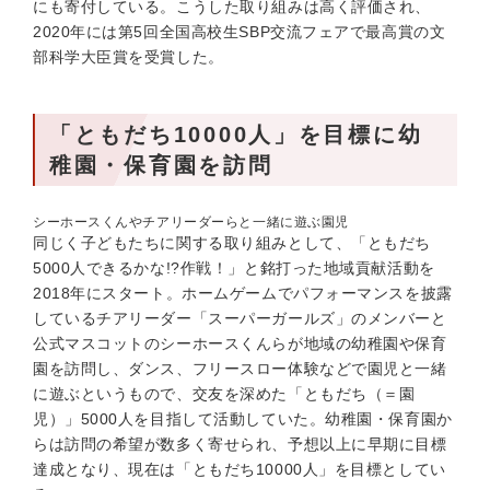
にも寄付している。こうした取り組みは高く評価され、
2020年には第5回全国高校生SBP交流フェアで最高賞の文
部科学大臣賞を受賞した。
「ともだち10000人」を目標に幼
稚園・保育園を訪問
シーホースくんやチアリーダーらと一緒に遊ぶ園児
同じく子どもたちに関する取り組みとして、「ともだち
5000人できるかな!?作戦！」と銘打った地域貢献活動を
2018年にスタート。ホームゲームでパフォーマンスを披露
しているチアリーダー「スーパーガールズ」のメンバーと
公式マスコットのシーホースくんらが地域の幼稚園や保育
園を訪問し、ダンス、フリースロー体験などで園児と一緒
に遊ぶというもので、交友を深めた「ともだち（＝園
児）」5000人を目指して活動していた。幼稚園・保育園か
らは訪問の希望が数多く寄せられ、予想以上に早期に目標
達成となり、現在は「ともだち10000人」を目標としてい