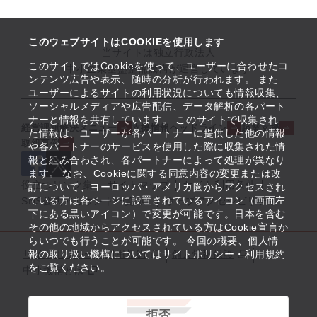
このウェブサイトはCOOKIEを使用します
当サイトは独立行政法人
このサイトではCookieを使って、ユーザーに合わせたコ
中小企業基盤整備機構が運営しています
ンテンツ広告や表示、随時の分析が行われます。 また
ユーザーによるサイトの利用状況についても情報収集、
ソーシャルメディアや広告配信、データ解析の各パート
ナーと情報を共有しています。 このサイトで収集され
経営課題解決メニュー
支援情報ヘッドライン
起業支援
た情報は、ユーザーが各パートナーに提供した他の情報
取組事例
や各パートナーのサービスを使用した際に収集された情
報と組み合わされ、各パートナーによって処理が異なり
ます。 なお、Cookieに関する同意内容の変更または改
役立つリンク集
サイトマップ
サイト利用条件
訂について、ヨーロッパ・アメリカ圏からアクセスされ
ている方は各ページに設置されているアイコン（画面左
SNS公式アカウント一覧
ウェブアクセシビリティ
下にある黒いアイコン）で変更が可能です。日本を含む
その他の地域からアクセスされている方はCookie宣言か
らいつでも行うことが可能です。 今回の概要、個人情
サイトポリシー・利用規約
報の取り扱い機構についてはサイトポリシー・利用規約
個人情報保護
をご覧ください。
中小機構とは
拒否