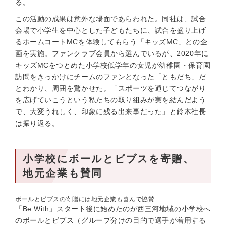
る。
この活動の成果は意外な場面であらわれた。同社は、試合
会場で小学生を中心とした子どもたちに、試合を盛り上げ
るホームコートMCを体験してもらう「キッズMC」との企
画を実施。ファンクラブ会員から選んでいるが、2020年に
キッズMCをつとめた小学校低学年の女児が幼稚園・保育園
訪問をきっかけにチームのファンとなった「ともだち」だ
とわかり、周囲を驚かせた。「スポーツを通じてつながり
を広げていこうという私たちの取り組みが実を結んだよう
で、大変うれしく、印象に残る出来事だった」と鈴木社長
は振り返る。
小学校にボールとビブスを寄贈、
地元企業も賛同
ボールとビブスの寄贈には地元企業も喜んで協賛
「Be With」スタート後に始めたのが西三河地域の小学校へ
のボールとビブス（グループ分けの目的で選手が着用する