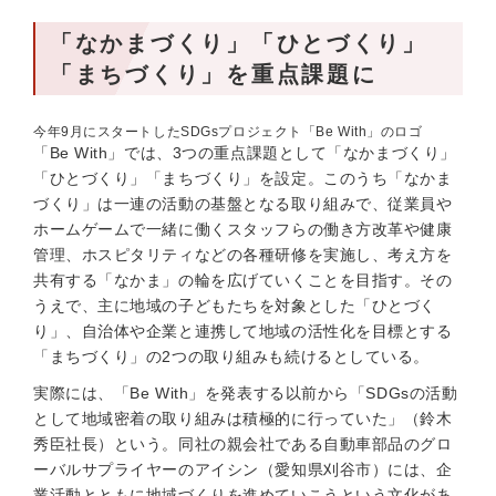
「なかまづくり」「ひとづくり」
「まちづくり」を重点課題に
今年9月にスタートしたSDGsプロジェクト「Be With」のロゴ
「Be With」では、3つの重点課題として「なかまづくり」
「ひとづくり」「まちづくり」を設定。このうち「なかま
づくり」は一連の活動の基盤となる取り組みで、従業員や
ホームゲームで一緒に働くスタッフらの働き方改革や健康
管理、ホスピタリティなどの各種研修を実施し、考え方を
共有する「なかま」の輪を広げていくことを目指す。その
うえで、主に地域の子どもたちを対象とした「ひとづく
り」、自治体や企業と連携して地域の活性化を目標とする
「まちづくり」の2つの取り組みも続けるとしている。
実際には、「Be With」を発表する以前から「SDGsの活動
として地域密着の取り組みは積極的に行っていた」（鈴木
秀臣社長）という。同社の親会社である自動車部品のグロ
ーバルサプライヤーのアイシン（愛知県刈谷市）には、企
業活動とともに地域づくりを進めていこうという文化があ