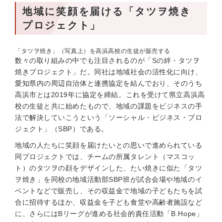
地域に笑顔を届ける「タツヲ焼き
プロジェクト」
「タツヲ焼き」（写真上）を高浜高校の生徒が販売する
数々の取り組みの中でも注目されるのが「Sの絆・タツヲ
焼きプロジェクト」だ。同社は地域社会の活性化に向け、
愛知県内の周辺自治体と連携協定を結んでおり、そのうち
高浜市とは2019年に協定を締結。これを受けて県立高浜高
校の生徒と共に始めたもので、地域の課題をビジネスの手
法で解決していこうという「ソーシャル・ビジネス・プロ
ジェクト」（SBP）である。
地域の人たちに笑顔を届けたいとの思いで進められている
同プロジェクトでは、チームの所属タレント（マスコッ
ト）のタツヲの顔をデザインした、たい焼きに似た「タツ
ヲ焼き」を同校の地域活動部SBP班が試合会場や地域のイ
ベントなどで販売し、その収益金で地域の子どもたちを試
合に招待するほか、収益金を子ども食堂や高齢者施設など
に、さらにはBリーグが進める社会的責任活動「B.Hope」