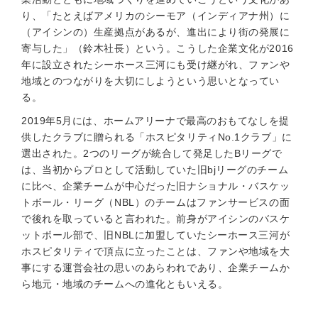
り、「たとえばアメリカのシーモア（インディアナ州）に
（アイシンの）生産拠点があるが、進出により街の発展に
寄与した」（鈴木社長）という。こうした企業文化が2016
年に設立されたシーホース三河にも受け継がれ、ファンや
地域とのつながりを大切にしようという思いとなってい
る。
2019年5月には、ホームアリーナで最高のおもてなしを提
供したクラブに贈られる「ホスピタリティNo.1クラブ」に
選出された。2つのリーグが統合して発足したBリーグで
は、当初からプロとして活動していた旧bjリーグのチーム
に比べ、企業チームが中心だった旧ナショナル・バスケッ
トボール・リーグ（NBL）のチームはファンサービスの面
で後れを取っていると言われた。前身がアイシンのバスケ
ットボール部で、旧NBLに加盟していたシーホース三河が
ホスピタリティで頂点に立ったことは、ファンや地域を大
事にする運営会社の思いのあらわれであり、企業チームか
ら地元・地域のチームへの進化ともいえる。