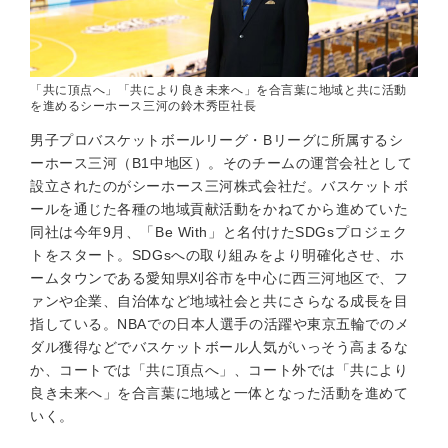
「共に頂点へ」「共により良き未来へ」を合言葉に地域と共に活動
を進めるシーホース三河の鈴木秀臣社長
男子プロバスケットボールリーグ・Bリーグに所属するシ
ーホース三河（B1中地区）。そのチームの運営会社として
設立されたのがシーホース三河株式会社だ。バスケットボ
ールを通じた各種の地域貢献活動をかねてから進めていた
同社は今年9月、「Be With」と名付けたSDGsプロジェク
トをスタート。SDGsへの取り組みをより明確化させ、ホ
ームタウンである愛知県刈谷市を中心に西三河地区で、フ
ァンや企業、自治体など地域社会と共にさらなる成長を目
指している。NBAでの日本人選手の活躍や東京五輪でのメ
ダル獲得などでバスケットボール人気がいっそう高まるな
か、コートでは「共に頂点へ」、コート外では「共により
良き未来へ」を合言葉に地域と一体となった活動を進めて
いく。