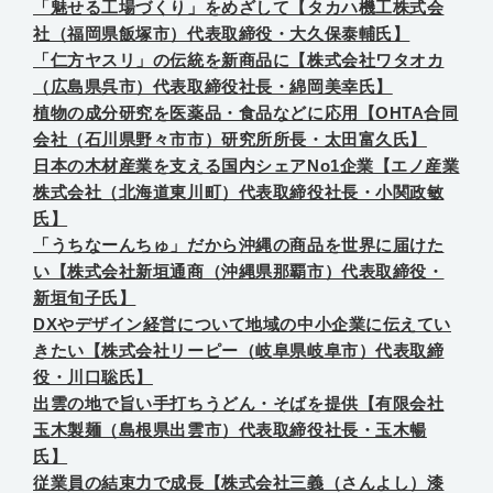
「魅せる工場づくり」をめざして【タカハ機工株式会
社（福岡県飯塚市）代表取締役・大久保泰輔氏】
「仁方ヤスリ」の伝統を新商品に【株式会社ワタオカ
（広島県呉市）代表取締役社長・綿岡美幸氏】
植物の成分研究を医薬品・食品などに応用【OHTA合同
会社（石川県野々市市）研究所所長・太田富久氏】
日本の木材産業を支える国内シェアNo1企業【エノ産業
株式会社（北海道東川町）代表取締役社長・小関政敏
氏】
「うちなーんちゅ」だから沖縄の商品を世界に届けた
い【株式会社新垣通商（沖縄県那覇市）代表取締役・
新垣旬子氏】
DXやデザイン経営について地域の中小企業に伝えてい
きたい【株式会社リーピー（岐阜県岐阜市）代表取締
役・川口聡氏】
出雲の地で旨い手打ちうどん・そばを提供【有限会社
玉木製麺（島根県出雲市）代表取締役社長・玉木暢
氏】
従業員の結束力で成長【株式会社三義（さんよし）漆