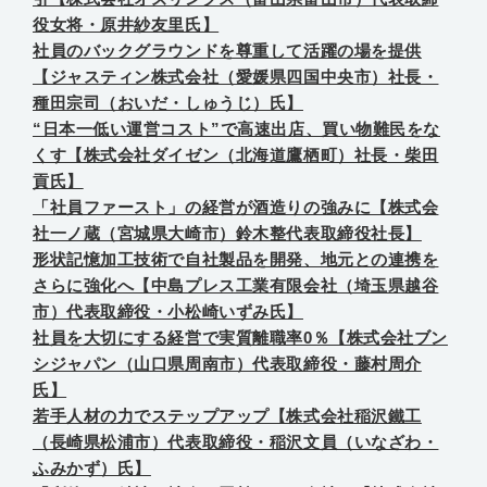
役女将・原井紗友里氏】
社員のバックグラウンドを尊重して活躍の場を提供
【ジャスティン株式会社（愛媛県四国中央市）社長・
種田宗司（おいだ・しゅうじ）氏】
“日本一低い運営コスト”で高速出店、買い物難民をな
くす【株式会社ダイゼン（北海道鷹栖町）社長・柴田
貢氏】
「社員ファースト」の経営が酒造りの強みに【株式会
社一ノ蔵（宮城県大崎市）鈴木整代表取締役社長】
形状記憶加工技術で自社製品を開発、地元との連携を
さらに強化へ【中島プレス工業有限会社（埼玉県越谷
市）代表取締役・小松崎いずみ氏】
社員を大切にする経営で実質離職率0％【株式会社ブン
シジャパン（山口県周南市）代表取締役・藤村周介
氏】
若手人材の力でステップアップ【株式会社稲沢鐵工
（長崎県松浦市）代表取締役・稲沢文員（いなざわ・
ふみかず）氏】