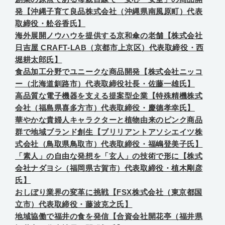
発【沖縄子育て良品株式会社（沖縄県南風原町）代表
取締役・舩谷香氏】
海外展開ノウハウを提供する京和傘の老舗【株式会社
日吉屋 CRAFT-LAB（京都市上京区）代表取締役・西
堀耕太郎氏】
食品加工分野でユニークな商品開発【株式会社ニッコ
ー（北海道釧路市）代表取締役社長・佐藤一雄氏】
高品質な電子機器を支える提案型企業【特殊精機株式
会社（福島県喜多方市）代表取締役・慶德孝幸氏】
華やかな貴婦人キャラクターと植物由来のピンク商品
群で地域ブランド創生【ブリリアントアソシエイツ株
式会社（鳥取県鳥取市）代表取締役・福嶋登美子氏】
「素人」の自由な発想を「玄人」の技術で形に【株式
会社ナダヨシ（福岡県古賀市）代表取締役・植木剛彦
氏】
おしぼり業界の変革に挑戦【FSX株式会社（東京都国
立市）代表取締役・藤波克之氏】
地域協働で福井の食を発信【合資会社開花亭（福井県