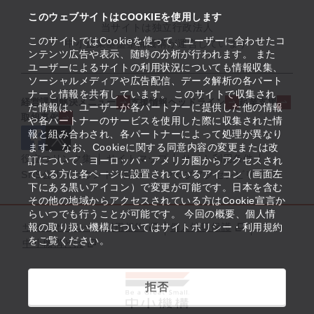
このウェブサイトはCOOKIEを使用します
当サイトは独立行政法人
このサイトではCookieを使って、ユーザーに合わせたコ
中小企業基盤整備機構が運営しています
ンテンツ広告や表示、随時の分析が行われます。 また
ユーザーによるサイトの利用状況についても情報収集、
ソーシャルメディアや広告配信、データ解析の各パート
ナーと情報を共有しています。 このサイトで収集され
経営課題解決メニュー
支援情報ヘッドライン
起業支援
た情報は、ユーザーが各パートナーに提供した他の情報
取組事例
や各パートナーのサービスを使用した際に収集された情
報と組み合わされ、各パートナーによって処理が異なり
ます。 なお、Cookieに関する同意内容の変更または改
役立つリンク集
サイトマップ
サイト利用条件
訂について、ヨーロッパ・アメリカ圏からアクセスされ
ている方は各ページに設置されているアイコン（画面左
SNS公式アカウント一覧
ウェブアクセシビリティ
下にある黒いアイコン）で変更が可能です。日本を含む
その他の地域からアクセスされている方はCookie宣言か
らいつでも行うことが可能です。 今回の概要、個人情
サイトポリシー・利用規約
報の取り扱い機構についてはサイトポリシー・利用規約
個人情報保護
をご覧ください。
中小機構とは
拒否