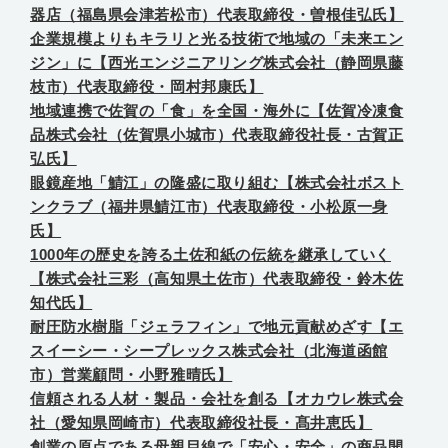
器店（福島県会津若松市）代表取締役・曽根佳弘氏】
企業規模よりもキラリと光る技術で地域の「未来エン
ジン」に【西光エンジニアリング株式会社（静岡県藤
枝市）代表取締役・岡村邦康氏】
地域連携で佐賀の「食」を全国・海外に【佐賀冷凍食
品株式会社（佐賀県小城市）代表取締役社長・古賀正
弘氏】
眼鏡産地「鯖江」の隆盛に取り組む【株式会社ボスト
ンクラブ（福井県鯖江市）代表取締役・小松原一身
氏】
1000年の歴史を誇る土佐和紙の伝統を継承していく
【株式会社三彩（高知県土佐市）代表取締役・鈴木佐
知代氏】
耐圧防水樹脂「ジェラフィン」で地元貢献めざす【エ
スイーシー・シープレックス株式会社（北海道函館
市）営業顧問・小野雅晴氏】
信頼される人材・製品・会社を創る【オカウレ株式会
社（愛知県岡崎市）代表取締役社長・髙井恵氏】
創業の原点である母親目線で「安心・安全」の商品開