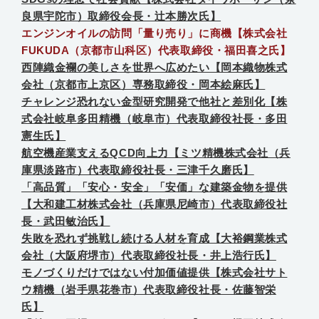
良県宇陀市）取締役会長・辻本勝次氏】
エンジンオイルの訪問「量り売り」に商機【株式会社
FUKUDA（京都市山科区）代表取締役・福田喜之氏】
西陣織金襴の美しさを世界へ広めたい【岡本織物株式
会社（京都市上京区）専務取締役・岡本絵麻氏】
チャレンジ恐れない金型研究開発で他社と差別化【株
式会社岐阜多田精機（岐阜市）代表取締役社長・多田
憲生氏】
航空機産業支えるQCD向上力【ミツ精機株式会社（兵
庫県淡路市）代表取締役社長・三津千久磨氏】
「高品質」「安心・安全」「安価」な建築金物を提供
【大和建工材株式会社（兵庫県尼崎市）代表取締役社
長・武田敏治氏】
失敗を恐れず挑戦し続ける人材を育成【大裕鋼業株式
会社（大阪府堺市）代表取締役社長・井上浩行氏】
モノづくりだけではない付加価値提供【株式会社サト
ウ精機（岩手県花巻市）代表取締役社長・佐藤智栄
氏】