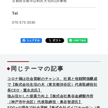
京都府京都市山科区大宅向山6番地
Tel
075-573-3030
同じテーマの記事
コロナ禍は社会貢献のチャンス、社員と信頼関係醸成
で【株式会社生活の木（東京都渋谷区）代表取締役社
長CEO・重永忠氏】
強み活かした提案力向上【株式会社奥谷金網製作所
（神戸市中央区）代表取締役・奥谷智彦氏】
SDGsの理念で社会貢献【株式会社ダイワホーサン（奈