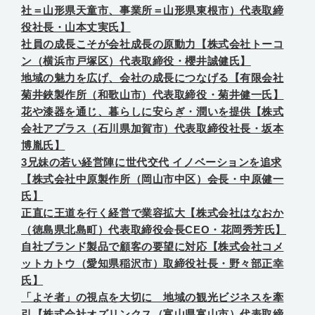
社＝山形県天童市、事業所＝山形県東根市）代表取締
役社長・山本丈実氏】
社員の成長こそが会社成長の原動力【株式会社トーコ
ン（横浜市戸塚区）代表取締役・櫻井誠健氏】
地域の魅力を広げ、会社の成長につなげる【有限会社
菊井鋏製作所（和歌山市）代表取締役・菊井健一氏】
花や漆器を通じ、暮らしに安らぎ・潤いを提供【株式
会社アプラス（石川県加賀市）代表取締役社長・坂本
博胤氏】
3兄妹の若い経営陣に世代交代 イノベーションを追求
【株式会社中原製作所（岡山市中区）会長・中原健一
氏】
正直に王道を行く経営で業容拡大【株式会社はなおか
（徳島県北島町）代表取締役会長CEO・花岡秀芳氏】
自社ブランド製品で顧客の要望に対応【株式会社コメ
ットカトウ（愛知県稲沢市）取締役社長・野々部正幸
氏】
「よそ者」の視点を大切に 地域の観光ビジネスを牽
引【株式会社オズリンクス（富山県富山市）代表取締