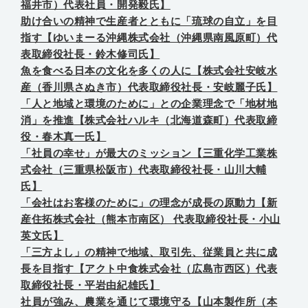
福井市）代表社員・開発毅氏】
助け合いの精神で生産者とともに「琉球の自立」を目
指す【ゆいまーる沖縄株式会社（沖縄県南風原町）代
表取締役社長・鈴木修司氏】
魚を食べる日本の文化を多くの人に【株式会社安岐水
産（香川県さぬき市）代表取締役社長・安岐麗子氏】
「人と地域と環境のために」との企業理念で「地材地
消」を推進【株式会社ハルキ（北海道森町）代表取締
役・春木真一氏】
「社員の幸せ」が最大のミッション【三重化学工業株
式会社（三重県松阪市）代表取締役社長・山川大輔
氏】
「会社はお客様のために」の理念が成長の原動力【新
産住拓株式会社（熊本市南区） 代表取締役社長・小山
英文氏】
「三方よし」の精神で地域、取引先、従業員と共に成
長を目指す【アクト中食株式会社（広島市西区）代表
取締役社長・平岩由紀雄氏】
社員が強み、農業を通じて環境守る【山本製作所（本