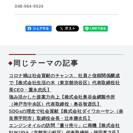
048-964-9924
同じテーマの記事
コロナ禍は社会貢献のチャンス、社員と信頼関係醸成
で【株式会社生活の木（東京都渋谷区）代表取締役社
長CEO・重永忠氏】
強み活かした提案力向上【株式会社奥谷金網製作所
（神戸市中央区）代表取締役・奥谷智彦氏】
SDGsの理念で社会貢献【株式会社ダイワホーサン（奈
良県宇陀市）取締役会長・辻本勝次氏】
エンジンオイルの訪問「量り売り」に商機【株式会社
FUKUDA（京都市山科区）代表取締役・福田喜之氏】