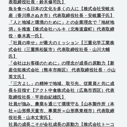
表取締役社長・鈴木修司氏】
魚を食べる日本の文化を多くの人に【株式会社安岐水
産（香川県さぬき市）代表取締役社長・安岐麗子氏】
「人と地域と環境のために」との企業理念で「地材地
消」を推進【株式会社ハルキ（北海道森町）代表取締
役・春木真一氏】
「社員の幸せ」が最大のミッション【三重化学工業株
式会社（三重県松阪市）代表取締役社長・山川大輔
氏】
「会社はお客様のために」の理念が成長の原動力【新
産住拓株式会社（熊本市南区） 代表取締役社長・小山
英文氏】
「三方よし」の精神で地域、取引先、従業員と共に成
長を目指す【アクト中食株式会社（広島市西区）代表
取締役社長・平岩由紀雄氏】
社員が強み、農業を通じて環境守る【山本製作所（本
社＝山形県天童市、事業所＝山形県東根市）代表取締
役社長・山本丈実氏】
社員の成長こそが会社成長の原動力【株式会社トーコ