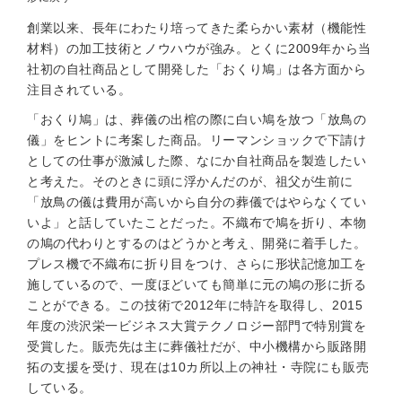
創業以来、長年にわたり培ってきた柔らかい素材（機能性
材料）の加工技術とノウハウが強み。とくに2009年から当
社初の自社商品として開発した「おくり鳩」は各方面から
注目されている。
「おくり鳩」は、葬儀の出棺の際に白い鳩を放つ「放鳥の
儀」をヒントに考案した商品。リーマンショックで下請け
としての仕事が激減した際、なにか自社商品を製造したい
と考えた。そのときに頭に浮かんだのが、祖父が生前に
「放鳥の儀は費用が高いから自分の葬儀ではやらなくてい
いよ」と話していたことだった。不織布で鳩を折り、本物
の鳩の代わりとするのはどうかと考え、開発に着手した。
プレス機で不織布に折り目をつけ、さらに形状記憶加工を
施しているので、一度ほどいても簡単に元の鳩の形に折る
ことができる。この技術で2012年に特許を取得し、2015
年度の渋沢栄一ビジネス大賞テクノロジー部門で特別賞を
受賞した。販売先は主に葬儀社だが、中小機構から販路開
拓の支援を受け、現在は10カ所以上の神社・寺院にも販売
している。