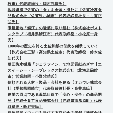
枝市）代表取締役・岡村邦康氏】
地域連携で佐賀の「食」を全国・海外に【佐賀冷凍食
品株式会社（佐賀県小城市）代表取締役社長・古賀正
弘氏】
眼鏡産地「鯖江」の隆盛に取り組む【株式会社ボスト
ンクラブ（福井県鯖江市）代表取締役・小松原一身
氏】
1000年の歴史を誇る土佐和紙の伝統を継承していく
【株式会社三彩（高知県土佐市）代表取締役・鈴木佐
知代氏】
耐圧防水樹脂「ジェラフィン」で地元貢献めざす【エ
スイーシー・シープレックス株式会社（北海道函館
市）営業顧問・小野雅晴氏】
信頼される人材・製品・会社を創る【オカウレ株式会
社（愛知県岡崎市）代表取締役社長・髙井恵氏】
創業の原点である母親目線で「安心・安全」の商品開
発【沖縄子育て良品株式会社（沖縄県南風原町）代表
取締役・舩谷香氏】
海外展開ノウハウを提供する京和傘の老舗【株式会社