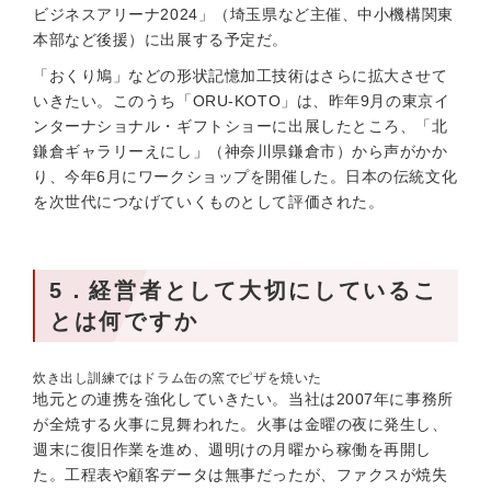
ビジネスアリーナ2024」（埼玉県など主催、中小機構関東
本部など後援）に出展する予定だ。
「おくり鳩」などの形状記憶加工技術はさらに拡大させて
いきたい。このうち「ORU-KOTO」は、昨年9月の東京イ
ンターナショナル・ギフトショーに出展したところ、「北
鎌倉ギャラリーえにし」（神奈川県鎌倉市）から声がかか
り、今年6月にワークショップを開催した。日本の伝統文化
を次世代につなげていくものとして評価された。
5．経営者として大切にしているこ
とは何ですか
炊き出し訓練ではドラム缶の窯でピザを焼いた
地元との連携を強化していきたい。当社は2007年に事務所
が全焼する火事に見舞われた。火事は金曜の夜に発生し、
週末に復旧作業を進め、週明けの月曜から稼働を再開し
た。工程表や顧客データは無事だったが、ファクスが焼失