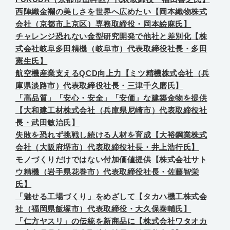
西陣織金襴の美しさを世界へ広めたい【岡本織物株式
会社（京都市上京区）専務取締役・岡本絵麻氏】
チャレンジ恐れない金型研究開発で他社と差別化【株
式会社岐阜多田精機（岐阜市）代表取締役社長・多田
憲生氏】
航空機産業支えるQCD向上力【ミツ精機株式会社（兵
庫県淡路市）代表取締役社長・三津千久磨氏】
「高品質」「安心・安全」「安価」な建築金物を提供
【大和建工材株式会社（兵庫県尼崎市）代表取締役社
長・武田敏治氏】
失敗を恐れず挑戦し続ける人材を育成【大裕鋼業株式
会社（大阪府堺市）代表取締役社長・井上浩行氏】
モノづくりだけではない付加価値提供【株式会社サト
ウ精機（岩手県花巻市）代表取締役社長・佐藤智栄
氏】
「魅せる工場づくり」をめざして【タカハ機工株式会
社（福岡県飯塚市）代表取締役・大久保泰輔氏】
「仁方ヤスリ」の伝統を新商品に【株式会社ワタオカ