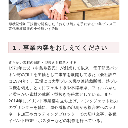
形状記憶加工技術で開発した「おくり鳩」を手にする中島プレス工
業代表取締役の小松崎いずみ氏
1．事業内容をおしえてください
柔らかい素材の裁断・型抜きを得意とする
1971年に父（中島敷香氏）が創業して以来、電子部品パッ
キン材の加工を主軸として事業を展開してきた（会社設立
は1974年）。工場には大型プレス機や連続裁断機、熱プレ
ス機を備え、とくにフェルト系や不織布系、フィルム系な
ど柔らかい素材の裁断・型抜きを得意としている。また
2014年にプリント事業部を立ち上げ、インクジェット出力
のプリンターを軸に、屋外看板の印刷から複合材へのラミ
ネート加工やカッティングプロッターでの切り文字、各種
イベントPOP・ポスターなどの制作を行っている。