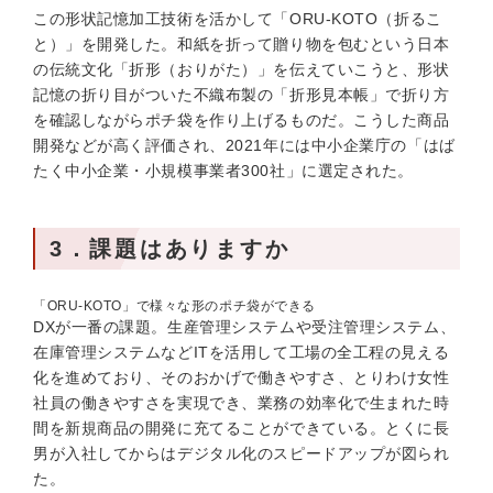
この形状記憶加工技術を活かして「ORU-KOTO（折るこ
と）」を開発した。和紙を折って贈り物を包むという日本
の伝統文化「折形（おりがた）」を伝えていこうと、形状
記憶の折り目がついた不織布製の「折形見本帳」で折り方
を確認しながらポチ袋を作り上げるものだ。こうした商品
開発などが高く評価され、2021年には中小企業庁の「はば
たく中小企業・小規模事業者300社」に選定された。
3．課題はありますか
「ORU-KOTO」で様々な形のポチ袋ができる
DXが一番の課題。生産管理システムや受注管理システム、
在庫管理システムなどITを活用して工場の全工程の見える
化を進めており、そのおかげで働きやすさ、とりわけ女性
社員の働きやすさを実現でき、業務の効率化で生まれた時
間を新規商品の開発に充てることができている。とくに長
男が入社してからはデジタル化のスピードアップが図られ
た。