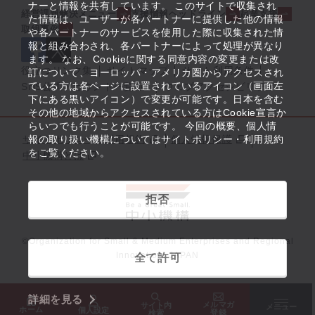
ナーと情報を共有しています。 このサイトで収集され
経営課題解決メニュー
支援情報ヘッドライン
起業支援
た情報は、ユーザーが各パートナーに提供した他の情報
取組事例
や各パートナーのサービスを使用した際に収集された情
報と組み合わされ、各パートナーによって処理が異なり
ます。 なお、Cookieに関する同意内容の変更または改
役立つリンク集
サイトマップ
サイト利用条件
訂について、ヨーロッパ・アメリカ圏からアクセスされ
ている方は各ページに設置されているアイコン（画面左
SNS公式アカウント一覧
ウェブアクセシビリティ
下にある黒いアイコン）で変更が可能です。日本を含む
その他の地域からアクセスされている方はCookie宣言か
らいつでも行うことが可能です。 今回の概要、個人情
サイトポリシー・利用規約
報の取り扱い機構についてはサイトポリシー・利用規約
個人情報保護
をご覧ください。
中小機構とは
拒否
©Organization for Small & Medium Enterprises and Regional
Innovation, JAPAN
全て許可
詳細を見る
メルマガ
サイト内
メニュー
ホーム
個人設定
登録
検索