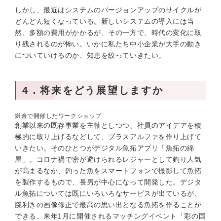
しかし、最近はシステムのバージョンアップのサイクルが
どんどん短くなっている。新しいシステムの導入には当
然、多額の費用がかかるが、その一方で、時代の変化に取
り残されるのが怖い。いかに私たち中小企業が大手の動き
についていけるのか、知恵を絞っていきたい。
4．将来をどう展望しますか
鎌倉で開催したワークショップ
創業以来の既存事業を主軸としつつ、社員のアイデアを積
極的に取り上げるなどして、プラスアルファを作り上げて
いきたい。そのひとつがデジタル魚拓アプリ「魚拓の綿
屋」。コロナ禍で密が避けられるレジャーとして釣り人気
が高まるなか、釣った魚をスマートフォンで撮影して魚拓
を製作するもので、長男が中心になって開発した。デジタ
ル魚拓については既にいろいろなサービスが出ているが、
腕利きの画像修正で最高の思い出となる魚拓を作ることが
できる。来年1月に開催されるマッチングイベント「彩の国