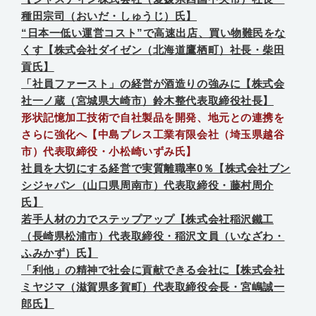
種田宗司（おいだ・しゅうじ）氏】
“日本一低い運営コスト”で高速出店、買い物難民をな
くす【株式会社ダイゼン（北海道鷹栖町）社長・柴田
貢氏】
「社員ファースト」の経営が酒造りの強みに【株式会
社一ノ蔵（宮城県大崎市）鈴木整代表取締役社長】
形状記憶加工技術で自社製品を開発、地元との連携を
さらに強化へ【中島プレス工業有限会社（埼玉県越谷
市）代表取締役・小松崎いずみ氏】
社員を大切にする経営で実質離職率0％【株式会社ブン
シジャパン（山口県周南市）代表取締役・藤村周介
氏】
若手人材の力でステップアップ【株式会社稲沢鐵工
（長崎県松浦市）代表取締役・稲沢文員（いなざわ・
ふみかず）氏】
「利他」の精神で社会に貢献できる会社に【株式会社
ミヤジマ（滋賀県多賀町）代表取締役会長・宮嶋誠一
郎氏】