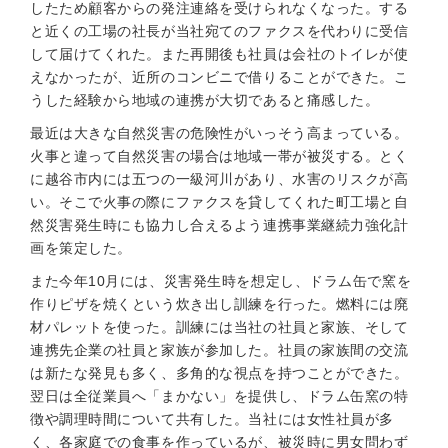
したため顧客からの発注連絡を受けられなくなった。する
と近くの工場の社長が当社宛てのファクスを代わりに受信
して届けてくれた。また再開後も社員は会社のトイレが使
えなかったが、近所のコンビニで借りることができた。こ
うした経験から地域の連携が大切であると痛感した。
最近は大きな自然災害の危険性がいっそう高まっている。
火事と違って自然災害の場合は地域一帯が被災する。とく
に越谷市内には五つの一級河川があり、水害のリスクが高
い。そこで火事の際にファクスを貸してくれた町工場と自
然災害発生時にも協力し合えるよう連携事業継続力強化計
画を策定した。
また今年10月には、災害発生時を想定し、ドラム缶で窯を
作りピザを焼くという炊き出し訓練を行った。燃料には廃
材パレットを使った。訓練には当社の社員と家族、そして
連携先企業の社員と家族が参加した。社員の家族間の交流
は新たな発見も多く、多角的な視点を持つことができた。
翌日は全従業員へ「まかない」を提供し、ドラム缶窯の特
徴や調理時間について共有した。当社には女性社員が多
く、各家庭での食事を作っているが、被災時に男女問わず