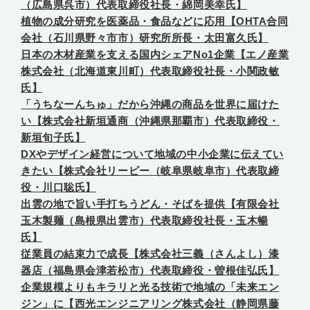
（広島県呉市）代表取締役社長・綿岡美幸氏】
植物の成分研究を医薬品・食品などに応用【OHTA合同
会社（石川県野々市市）研究所所長・太田富久氏】
日本の木材産業を支える国内シェアNo1企業【エノ産業
株式会社（北海道東川町）代表取締役社長・小関政敏
氏】
「うちなーんちゅ」だから沖縄の商品を世界に届けた
い【株式会社新垣通商（沖縄県那覇市）代表取締役・
新垣旬子氏】
DXやデザイン経営について地域の中小企業に伝えてい
きたい【株式会社リーピー（岐阜県岐阜市）代表取締
役・川口聡氏】
出雲の地で旨い手打ちうどん・そばを提供【有限会社
玉木製麺（島根県出雲市）代表取締役社長・玉木暢
氏】
従業員の結束力で成長【株式会社三義（さんよし）漆
器店（福島県会津若松市）代表取締役・曽根佳弘氏】
企業規模よりもキラリと光る技術で地域の「未来エン
ジン」に【西光エンジニアリング株式会社（静岡県藤