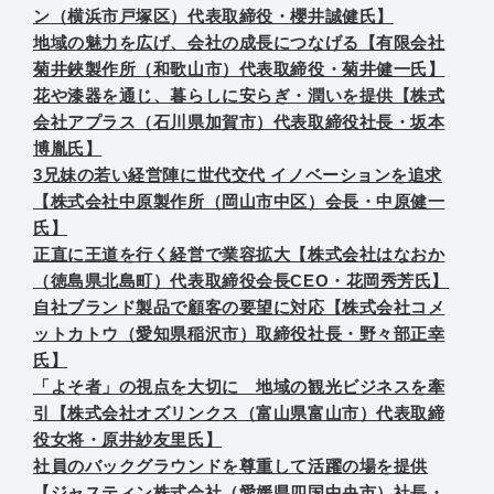
ン（横浜市戸塚区）代表取締役・櫻井誠健氏】
地域の魅力を広げ、会社の成長につなげる【有限会社
菊井鋏製作所（和歌山市）代表取締役・菊井健一氏】
花や漆器を通じ、暮らしに安らぎ・潤いを提供【株式
会社アプラス（石川県加賀市）代表取締役社長・坂本
博胤氏】
3兄妹の若い経営陣に世代交代 イノベーションを追求
【株式会社中原製作所（岡山市中区）会長・中原健一
氏】
正直に王道を行く経営で業容拡大【株式会社はなおか
（徳島県北島町）代表取締役会長CEO・花岡秀芳氏】
自社ブランド製品で顧客の要望に対応【株式会社コメ
ットカトウ（愛知県稲沢市）取締役社長・野々部正幸
氏】
「よそ者」の視点を大切に 地域の観光ビジネスを牽
引【株式会社オズリンクス（富山県富山市）代表取締
役女将・原井紗友里氏】
社員のバックグラウンドを尊重して活躍の場を提供
【ジャスティン株式会社（愛媛県四国中央市）社長・