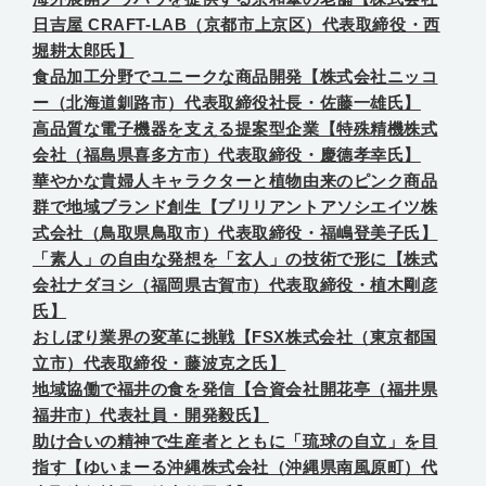
日吉屋 CRAFT-LAB（京都市上京区）代表取締役・西
堀耕太郎氏】
食品加工分野でユニークな商品開発【株式会社ニッコ
ー（北海道釧路市）代表取締役社長・佐藤一雄氏】
高品質な電子機器を支える提案型企業【特殊精機株式
会社（福島県喜多方市）代表取締役・慶德孝幸氏】
華やかな貴婦人キャラクターと植物由来のピンク商品
群で地域ブランド創生【ブリリアントアソシエイツ株
式会社（鳥取県鳥取市）代表取締役・福嶋登美子氏】
「素人」の自由な発想を「玄人」の技術で形に【株式
会社ナダヨシ（福岡県古賀市）代表取締役・植木剛彦
氏】
おしぼり業界の変革に挑戦【FSX株式会社（東京都国
立市）代表取締役・藤波克之氏】
地域協働で福井の食を発信【合資会社開花亭（福井県
福井市）代表社員・開発毅氏】
助け合いの精神で生産者とともに「琉球の自立」を目
指す【ゆいまーる沖縄株式会社（沖縄県南風原町）代