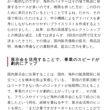
が一般的なのですが、海外のバイヤーはその場で商談に発
展するケースが多いのです。権限を持った方が、この日の
ために来日されているということですよね。だから、その
場で発注いただけるよう、中小機構によるアドバイスを参
考にしながらわかりやすいプライスリストを作成するよう
心がけました」。結果、台湾の高感度なセレクトショップ
との商談が成立。1度では決まらず、2回目の訪問で注文が
決まったそうだ。その後は、国内販売価格の提示、商品説
明、画像の準備などの書類作成、提出に労力を要した。
展示会を活用することで、事業のスピードが
劇的にアップ
国内展示会に出展することは、国内、海外の販路開拓に役
立つことを橋本社長は実感している。「普段の営業活動で
はリーチできない先へのコンタクトが短期間に行えること
で、事業のスピードが劇的に上がっています」。その後
も、フランスやドイツなど海外の展示会にも立て続けに出
展したという同社。経験を重ねる中で、展示会活用のヒン
トを得た。「まだ少量ですがオーダーもいただくことがで