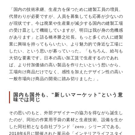
「国内の技術承継、生産力を保つために縫製工員の増員、
代替わりが必要ですが、人員を募集しても応募が少ないの
が現状です。今は廃業や生産量が減少する国内の縫製工場
の受け皿として機能していますが、明日は我が身の危機感
があります」と語る橋本勝之社長。もっと多くの人に縫製
業に興味を持ってもらいたい、より魅力的で身近な工場に
したい、という思いが募っていった。「もちろん、給与も
大切な要素です。日本の高い加工賃で生産するのであれ
ば、より付加価値の高い製品を作りたいという想いから、
工場向け商品だけでなく、感性を加えたデザイン性の高い
一般市場向け商品の開発に踏み切りました」。
国内も国外も、“新しいマーケット”という意
味では同じ
その思いのもと、外部デザイナーの協力を得ながら誕生し
たのが、同社の作業用手袋の素材と生産技術、設備を生か
した同社初となる自社ブランド「zero」シリーズである。
2018年6月に開催された展示会「インテリアライフスタイ