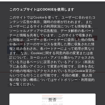
このウェブサイトはCOOKIEを使用します
当サイトは独立行政法人
このサイトではCookieを使って、ユーザーに合わせたコ
中小企業基盤整備機構が運営しています
ンテンツ広告や表示、随時の分析が行われます。 また
ユーザーによるサイトの利用状況についても情報収集、
ソーシャルメディアや広告配信、データ解析の各パート
ナーと情報を共有しています。 このサイトで収集され
経営課題解決メニュー
支援情報ヘッドライン
起業支援
た情報は、ユーザーが各パートナーに提供した他の情報
取組事例
や各パートナーのサービスを使用した際に収集された情
報と組み合わされ、各パートナーによって処理が異なり
ます。 なお、Cookieに関する同意内容の変更または改
役立つリンク集
サイトマップ
サイト利用条件
訂について、ヨーロッパ・アメリカ圏からアクセスされ
ている方は各ページに設置されているアイコン（画面左
SNS公式アカウント一覧
ウェブアクセシビリティ
下にある黒いアイコン）で変更が可能です。日本を含む
その他の地域からアクセスされている方はCookie宣言か
らいつでも行うことが可能です。 今回の概要、個人情
サイトポリシー・利用規約
報の取り扱い機構についてはサイトポリシー・利用規約
個人情報保護
をご覧ください。
中小機構とは
拒否