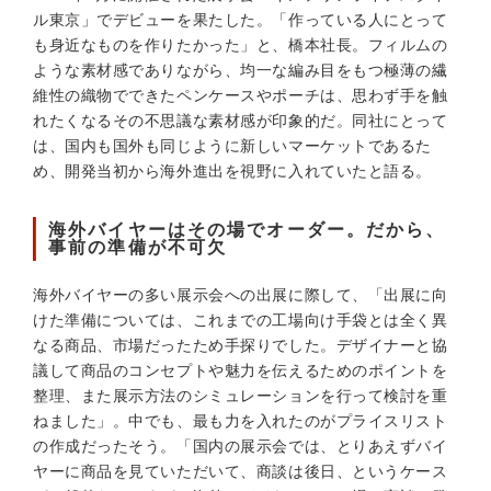
ル東京」でデビューを果たした。「作っている人にとって
も身近なものを作りたかった」と、橋本社長。フィルムの
ような素材感でありながら、均一な編み目をもつ極薄の繊
維性の織物でできたペンケースやポーチは、思わず手を触
れたくなるその不思議な素材感が印象的だ。同社にとって
は、国内も国外も同じように新しいマーケットであるた
め、開発当初から海外進出を視野に入れていたと語る。
海外バイヤーはその場でオーダー。だから、
事前の準備が不可欠
海外バイヤーの多い展示会への出展に際して、「出展に向
けた準備については、これまでの工場向け手袋とは全く異
なる商品、市場だったため手探りでした。デザイナーと協
議して商品のコンセプトや魅力を伝えるためのポイントを
整理、また展示方法のシミュレーションを行って検討を重
ねました」。中でも、最も力を入れたのがプライスリスト
の作成だったそう。「国内の展示会では、とりあえずバイ
ヤーに商品を見ていただいて、商談は後日、というケース