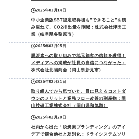
2025年03月14日
中小企業版SBT認定取得後も”できること”を積
み重ねて、CO2排出量を削減：株式会社津田工
業（岐阜県各務原市）
2025年03月05日
脱炭素への取り組みで地元顧客の信頼を獲得！
メディアへの掲載が社員の自信につながった：
株式会社北陽商会（岡山県新見市）
2025年02月21日
取り組んでから気づいた、目に見えるコストダ
ウンのメリットと業務フロー改善の副産物：岡
山技研工業株式会社（岡山県和気郡）
2025年02月20日
社内から出た「脱炭素ブランディング」のアイ
デアで競合他社と差別化：ドライシステムソリ