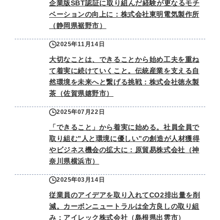
企業版SBT認証に取り組んだ経験が更なるモチ
ベーションの向上に：株式会社東明電気製作所
（静岡県裾野市）
2025年11月14日
大切なことは、できることから始め工夫を重ね
て着実に続けていくこと。伝統産業を支える自
然環境を未来へと繋げる挑戦：株式会社徳永製
茶（佐賀県嬉野市）
2025年07月22日
「できること」から着実に始める。社員全員で
取り組む”人と環境に優しい”の創造が人材獲得
やビジネス機会の拡大に：原貿易株式会社（神
奈川県横浜市）
2025年03月14日
従業員のアイデアを取り入れてCO2排出量を削
減。カーボンニュートラルは全方良しの取り組
み：アイレック株式会社（島根県出雲市）