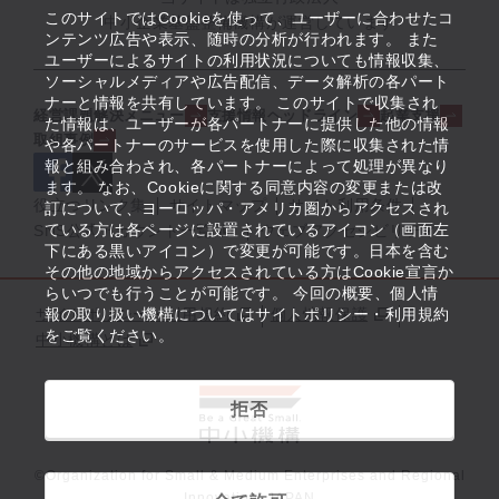
このサイトではCookieを使って、ユーザーに合わせたコ
中小企業基盤整備機構が運営しています
ンテンツ広告や表示、随時の分析が行われます。 また
ユーザーによるサイトの利用状況についても情報収集、
ソーシャルメディアや広告配信、データ解析の各パート
ナーと情報を共有しています。 このサイトで収集され
経営課題解決メニュー
支援情報ヘッドライン
起業支援
た情報は、ユーザーが各パートナーに提供した他の情報
取組事例
や各パートナーのサービスを使用した際に収集された情
報と組み合わされ、各パートナーによって処理が異なり
ます。 なお、Cookieに関する同意内容の変更または改
役立つリンク集
サイトマップ
サイト利用条件
訂について、ヨーロッパ・アメリカ圏からアクセスされ
ている方は各ページに設置されているアイコン（画面左
SNS公式アカウント一覧
ウェブアクセシビリティ
下にある黒いアイコン）で変更が可能です。日本を含む
その他の地域からアクセスされている方はCookie宣言か
らいつでも行うことが可能です。 今回の概要、個人情
サイトポリシー・利用規約
報の取り扱い機構についてはサイトポリシー・利用規約
個人情報保護
をご覧ください。
中小機構とは
拒否
©Organization for Small & Medium Enterprises and Regional
Innovation, JAPAN