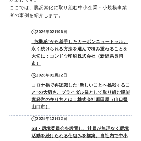
ここでは、脱炭素化に取り組む中小企業・小規模事業
者の事例を紹介します。
2026年02月06日
“危機感”から着手したカーボンニュートラル。
永く続けられる方法を選んで積み重ねることを
大切に：コンドウ印刷株式会社（新潟県長岡
市）
2026年01月22日
コロナ禍で再認識した“新しいことへ挑戦するこ
と”の大切さ。ブライダル業として取り組む脱炭
素経営の在り方とは：株式会社原田屋（山口県
山口市）
2025年12月12日
5S・環境委員会を設置し、社員が無理なく環境
活動を続けられる仕組みを構築。自社内で中小