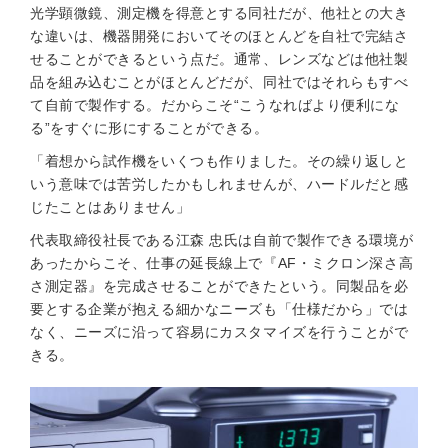
光学顕微鏡、測定機を得意とする同社だが、他社との大き
な違いは、機器開発においてそのほとんどを自社で完結さ
せることができるという点だ。通常、レンズなどは他社製
品を組み込むことがほとんどだが、同社ではそれらもすべ
て自前で製作する。だからこそ“こうなればより便利にな
る”をすぐに形にすることができる。
「着想から試作機をいくつも作りました。その繰り返しと
いう意味では苦労したかもしれませんが、ハードルだと感
じたことはありません」
代表取締役社長である江森 忠氏は自前で製作できる環境が
あったからこそ、仕事の延長線上で『AF・ミクロン深さ高
さ測定器』を完成させることができたという。同製品を必
要とする企業が抱える細かなニーズも「仕様だから」では
なく、ニーズに沿って容易にカスタマイズを行うことがで
きる。