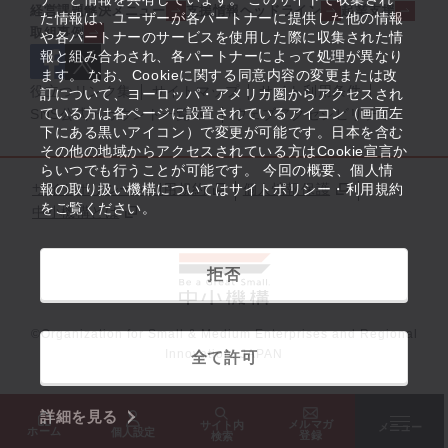
経営課題解決メニュー
支援情報ヘッドライン
起業支援
た情報は、ユーザーが各パートナーに提供した他の情報
取組事例
や各パートナーのサービスを使用した際に収集された情
報と組み合わされ、各パートナーによって処理が異なり
ます。 なお、Cookieに関する同意内容の変更または改
役立つリンク集
サイトマップ
サイト利用条件
訂について、ヨーロッパ・アメリカ圏からアクセスされ
ている方は各ページに設置されているアイコン（画面左
SNS公式アカウント一覧
ウェブアクセシビリティ
下にある黒いアイコン）で変更が可能です。日本を含む
その他の地域からアクセスされている方はCookie宣言か
らいつでも行うことが可能です。 今回の概要、個人情
サイトポリシー・利用規約
報の取り扱い機構についてはサイトポリシー・利用規約
個人情報保護
をご覧ください。
中小機構とは
拒否
©Organization for Small & Medium Enterprises and Regional
Innovation, JAPAN
全て許可
詳細を見る
メルマガ
サイト内
メニュー
ホーム
個人設定
登録
検索