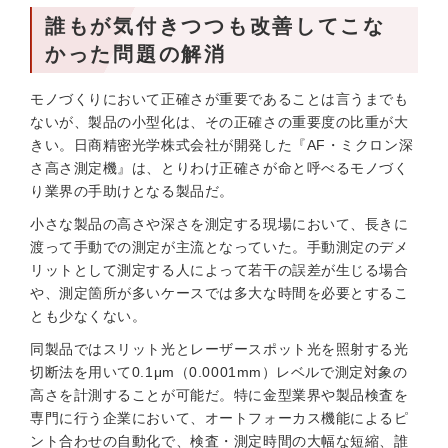
誰もが気付きつつも改善してこな
かった問題の解消
モノづくりにおいて正確さが重要であることは言うまでも
ないが、製品の小型化は、その正確さの重要度の比重が大
きい。日商精密光学株式会社が開発した『AF・ミクロン深
さ高さ測定機』は、とりわけ正確さが命と呼べるモノづく
り業界の手助けとなる製品だ。
小さな製品の高さや深さを測定する現場において、長きに
渡って手動での測定が主流となっていた。手動測定のデメ
リットとして測定する人によって若干の誤差が生じる場合
や、測定箇所が多いケースでは多大な時間を必要とするこ
とも少なくない。
同製品ではスリット光とレーザースポット光を照射する光
切断法を用いて0.1μm（0.0001mm）レベルで測定対象の
高さを計測することが可能だ。特に金型業界や製品検査を
専門に行う企業において、オートフォーカス機能によるピ
ント合わせの自動化で、検査・測定時間の大幅な短縮、誰