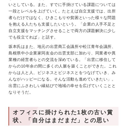
いとしている。また、すでに手掛けている課題については
一段とレベルを上げていく。たとえば自立支援では、出所
者らだけではなく、ひきこもりや貧困といった様々な問題
を抱える人たちも支援したいという。「企業の人手不足と
自立支援をマッチングさせることで両方の課題解決に少し
でも役立てれば」と話す。
坂本氏はまた、地元の出雲商工会議所や松江青年会議所、
島根県中小企業家同友会の出雲支部に加わり、同業者や異
業種の経営者らとの交流を深めている。「出雲に移住して
からの10年余の間に多くの人脈を築くことができた。これ
からは人と人、ビジネスとビジネスとをつなげていき、み
んながハッピーになる。そんな活動も進めていきたい」。
出雲にふさわしい縁結びで地域の幸せを広げていくことと
なりそうだ。
オフィスに掛けられた1枚の古い賞
状、「自分はまだまだ」との思い