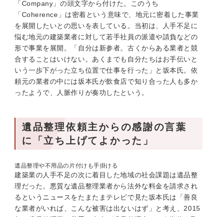
「Company」の頭文字から付けた。このうち
「Coherence」は密着という意味で、地元に密着した事業
を展開したいとの思いを表している。当初は、人手不足に
悩む地元の建築業者に対して若手社員の派遣や請負などの
形で事業を展開。「自分は新参者。古くからある業者と競
合することはいけない。あくまでも自分たちはお手伝いと
いう一歩下がった立ち位置で仕事を行った」と坂本氏。依
頼元の業者の中には坂本氏が飲食店で知り合った人も多か
ったようで、人脈作りが奏功したという。
遺品整理依頼主からの感謝の言葉
に「立ち上げてよかった」
遺品整理や不用品の片付けも手掛ける
建築業の人手不足の次に着目した地域の社会課題は遺品整
理だった。悪質な遺品整理業者から法外な料金を請求され
るというニュースをたまたまテレビで見た坂本氏は「善良
な業者がいれば、こんな被害は出ないはず」と考え、2015