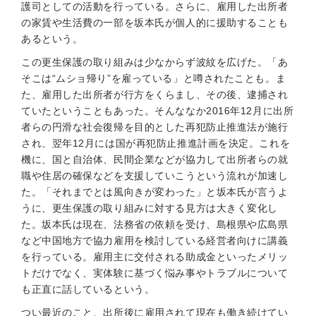
護司としての活動を行っている。さらに、雇用した出所者
の家賃や生活費の一部を坂本氏が個人的に援助することも
あるという。
この更生保護の取り組みは少なからず波紋を広げた。「あ
そこは“ムショ帰り”を雇っている」と噂されたことも。ま
た、雇用した出所者が行方をくらまし、その後、逮捕され
ていたということもあった。そんななか2016年12月に出所
者らの円滑な社会復帰を目的とした再犯防止推進法が施行
され、翌年12月には国が再犯防止推進計画を決定。これを
機に、国と自治体、民間企業などが協力して出所者らの就
職や住居の確保などを支援していこうという流れが加速し
た。「それまでとは風向きが変わった」と坂本氏が言うよ
うに、更生保護の取り組みに対する見方は大きく変化し
た。坂本氏は現在、法務省の依頼を受け、島根県や広島県
など中国地方で協力雇用を検討している経営者向けに講義
を行っている。雇用主に交付される助成金といったメリッ
トだけでなく、実体験に基づく悩み事やトラブルについて
も正直に話しているという。
つい最近のこと、出所後に雇用されて現在も働き続けてい