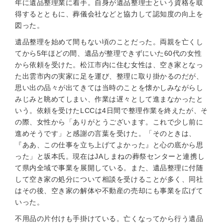
年に遺品整理業に着手。自身が遺品整理士という資格を取
得するとともに、葬儀会社などと協力して認知度の向上を
図った。
遺品整理を始めて間もない頃のことだった。両親を亡くし
てから5年ほどの間、遺品が整理できずにいた60代の女性
から依頼を受けた。松江市内に住む女性は、空き家となっ
た出雲市内の実家に足を運び、整理に取り掛かるのだが、
思い出の品々が出てきては当時のことを懐かしみながらし
みじみと眺めてしまい、作業は遅々として進まなかったと
いう。依頼を受けたLCCは4日間で整理作業を終えたが、そ
の際、女性から「ありがとうございます。これで少し前に
進めそうです」と感謝の言葉を受けた。「そのときは、
『ああ、この仕事を立ち上げてよかった』と心の底から思
った」と坂本氏。現在はJAしまねの葬祭センターと連携し
て県内全域で事業を展開している。また、遺品整理に付随
して空き家の処分について相談を受けることが多く、同社
はその後、空き家の解体や不動産の売却にも事業を広げて
いった。
不用品の片付けも手掛けている。亡くなってから行う遺品