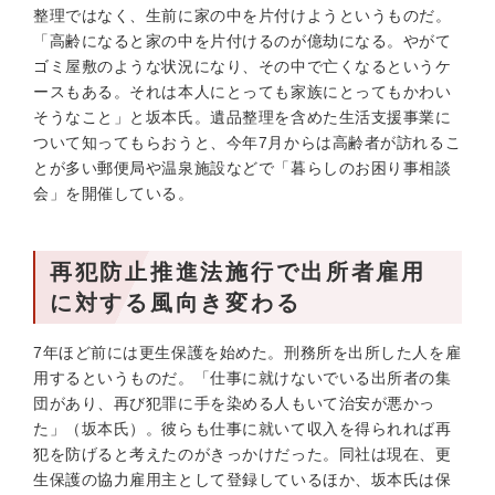
整理ではなく、生前に家の中を片付けようというものだ。
「高齢になると家の中を片付けるのが億劫になる。やがて
ゴミ屋敷のような状況になり、その中で亡くなるというケ
ースもある。それは本人にとっても家族にとってもかわい
そうなこと」と坂本氏。遺品整理を含めた生活支援事業に
ついて知ってもらおうと、今年7月からは高齢者が訪れるこ
とが多い郵便局や温泉施設などで「暮らしのお困り事相談
会」を開催している。
再犯防止推進法施行で出所者雇用
に対する風向き変わる
7年ほど前には更生保護を始めた。刑務所を出所した人を雇
用するというものだ。「仕事に就けないでいる出所者の集
団があり、再び犯罪に手を染める人もいて治安が悪かっ
た」（坂本氏）。彼らも仕事に就いて収入を得られれば再
犯を防げると考えたのがきっかけだった。同社は現在、更
生保護の協力雇用主として登録しているほか、坂本氏は保