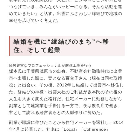
つなげていき、みんながハッピーになる。そんな活動を進
めていきたい」と話す。出雲にふさわしい縁結びで地域の
幸せを広げていく考えだ。
結婚を機に“縁結びのまち”へ移
住、そして起業
経験豊富なプロフェッショナルが解体工事を行う
坂本氏は千葉県茂原市の出身。不動産会社勤務時代に出雲
市へ出張した際に、妻となる百合子さん（現在は同社取締
役）と出会い、その後、2012年に結婚して出雲市へ移住し
た。縁結びの神様・出雲大社のご利益が坂本氏のその後の
人生を大きく変えた格好だ。住宅メーカーに勤務しながら
副業として建築業を手掛ける一方で、夜は飲食店で働き、
客として訪れる経営者らとの人脈作りに努めた。
副業が順調に伸びたことから住宅メーカーを退社し、2014
年4月に起業した。社名は「Local」「Coherence」