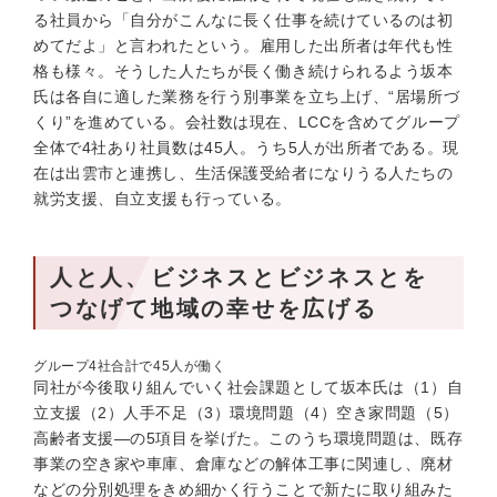
る社員から「自分がこんなに長く仕事を続けているのは初
めてだよ」と言われたという。雇用した出所者は年代も性
格も様々。そうした人たちが長く働き続けられるよう坂本
氏は各自に適した業務を行う別事業を立ち上げ、“居場所づ
くり”を進めている。会社数は現在、LCCを含めてグループ
全体で4社あり社員数は45人。うち5人が出所者である。現
在は出雲市と連携し、生活保護受給者になりうる人たちの
就労支援、自立支援も行っている。
人と人、ビジネスとビジネスとを
つなげて地域の幸せを広げる
グループ4社合計で45人が働く
同社が今後取り組んでいく社会課題として坂本氏は（1）自
立支援（2）人手不足（3）環境問題（4）空き家問題（5）
高齢者支援—の5項目を挙げた。このうち環境問題は、既存
事業の空き家や車庫、倉庫などの解体工事に関連し、廃材
などの分別処理をきめ細かく行うことで新たに取り組みた