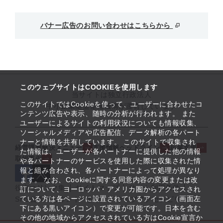
バナー広告のお問い合わせはこちらから
このウェブサイトはCOOKIEを使用します
当サイトは独立行政法人
このサイトではCookieを使って、ユーザーに合わせたコ
中小企業基盤整備機構が運営しています
ンテンツ広告や表示、随時の分析が行われます。 また
ユーザーによるサイトの利用状況についても情報収集、
ソーシャルメディアや広告配信、データ解析の各パート
ナーと情報を共有しています。 このサイトで収集され
経営課題解決メニュー
支援情報ヘッドライン
起業支援
た情報は、ユーザーが各パートナーに提供した他の情報
取組事例
や各パートナーのサービスを使用した際に収集された情
報と組み合わされ、各パートナーによって処理が異なり
ます。 なお、Cookieに関する同意内容の変更または改
役立つリンク集
サイトマップ
サイト利用条件
訂について、ヨーロッパ・アメリカ圏からアクセスされ
ている方は各ページに設置されているアイコン（画面左
SNS公式アカウント一覧
ウェブアクセシビリティ
下にある黒いアイコン）で変更が可能です。日本を含む
その他の地域からアクセスされている方はCookie宣言か