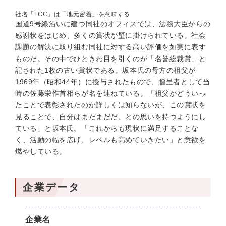
社名「LCC」は「地元密着」を意味する
国道9号線沿いに建つ同社のオフィスでは、法務大臣からの
感謝状をはじめ、多くの賞状が壁に掛けられている。社会
課題の解決に取り組む同社に対する高い評価を如実に表す
ものだ。その中でひときわ目を引くのが「名誉総裁賞」と
記された1枚の古い賞状である。坂本氏の母方の祖父が
1969年（昭和44年）に授与されたもので、贈呈者として当
時の佐藤栄作首相らが名を連ねている。「祖父がどういっ
たことで表彰されたのか詳しくは知らないが、この賞状を
見ることで、自分はまだまだだ、との思いを持つようにし
ている」と坂本氏。「これからも現状に満足することな
く、活動の幅を広げ、レベルも高めていきたい」と意欲を
燃やしている。
企業データ
企業名