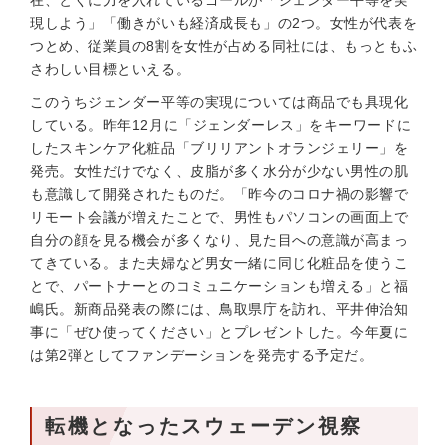
在、とくに力を入れているゴールが「ジェンダー平等を実
現しよう」「働きがいも経済成長も」の2つ。女性が代表を
つとめ、従業員の8割を女性が占める同社には、もっともふ
さわしい目標といえる。
このうちジェンダー平等の実現については商品でも具現化
している。昨年12月に「ジェンダーレス」をキーワードに
したスキンケア化粧品「ブリリアントオランジェリー」を
発売。女性だけでなく、皮脂が多く水分が少ない男性の肌
も意識して開発されたものだ。「昨今のコロナ禍の影響で
リモート会議が増えたことで、男性もパソコンの画面上で
自分の顔を見る機会が多くなり、見た目への意識が高まっ
てきている。また夫婦など男女一緒に同じ化粧品を使うこ
とで、パートナーとのコミュニケーションも増える」と福
嶋氏。新商品発表の際には、鳥取県庁を訪れ、平井伸治知
事に「ぜひ使ってください」とプレゼントした。今年夏に
は第2弾としてファンデーションを発売する予定だ。
転機となったスウェーデン視察