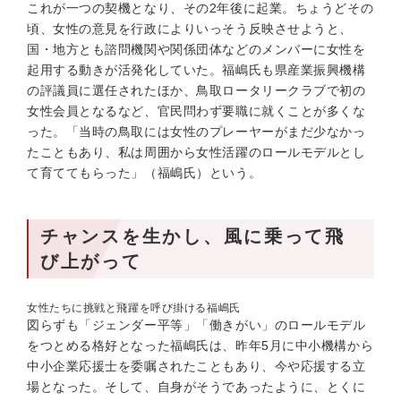
これが一つの契機となり、その2年後に起業。ちょうどその
頃、女性の意見を行政によりいっそう反映させようと、
国・地方とも諮問機関や関係団体などのメンバーに女性を
起用する動きが活発化していた。福嶋氏も県産業振興機構
の評議員に選任されたほか、鳥取ロータリークラブで初の
女性会員となるなど、官民問わず要職に就くことが多くな
った。「当時の鳥取には女性のプレーヤーがまだ少なかっ
たこともあり、私は周囲から女性活躍のロールモデルとし
て育ててもらった」（福嶋氏）という。
チャンスを生かし、風に乗って飛
び上がって
女性たちに挑戦と飛躍を呼び掛ける福嶋氏
図らずも「ジェンダー平等」「働きがい」のロールモデル
をつとめる格好となった福嶋氏は、昨年5月に中小機構から
中小企業応援士を委嘱されたこともあり、今や応援する立
場となった。そして、自身がそうであったように、とくに