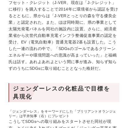
フセット・クレジット（J-VER、現在は「J-クレジット」
に移行）を購入することで2014年に環境省から認証を受け
るとともに、県からは「J-VERとっとりの森を守る優良企
業」と認定された。また、ほぼ同時期に、県の事業として
太陽光発電パネルを同社の施設内に設置。さらに、経済産
業省から次世代自動車充電インフラ整備促進事業の認定を
受け、EV（電気自動車）普通充電器2基も設置した。こう
した一連の流れの中で、「SDGsのゴールであるクリーン
エネルギーや環境問題への意識が高まっていった」と福嶋
氏は話す。あれよあれよという間に事が進み、知らず知ら
ずのうちにSDGsに取り組むこととなった格好だ。
ジェンダーレスの化粧品で目標を
具現化
「ジェンダーレス」をキーワードにした「ブリリアントオランジェ
リー」は平井知事（右）にプレゼント
こうしてSDGsへの取り組みをスタートさせた同社が現