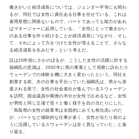
働きがいと経済成長については、ジェンダー平等にも関わ
るが、同社では女性に責任ある仕事を任せている。これは
雇用形態に関係ないもので、パートであっても能力があれ
ばマネージャーに起用している。「女性にとって働きがい
のある仕事を作り続けることが経済成長につながり、そし
て、それによって力をつけた女性が増えることで、さらな
る経済成長を生みだす」という考えだ。
話は20年前にさかのぼるが、こうした女性の活躍に対する
福嶋氏の意識は、2002年に県の事業として視察に訪れたス
ウェーデンでの体験を機に大きく変わったという。同社を
創業する前、夫の仕事を手伝っていた福嶋氏は、県から派
遣される形で、女性の社会進出が進んでいるスウェーデン
を訪問。国会議員や閣僚の半分が女性で占めるなど、女性
が男性と同じ立場で堂々と働く様子を目の当たりにした。
「鳥取県の女性の就業率は全国的にみても相当高いのだ
が、パートなど補助的な仕事が多く、女性が当たり前のよ
うに活躍しているスウェーデンは全く異なっていた」と振
り返る。