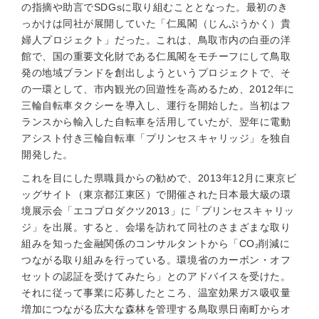
の指摘や助言でSDGsに取り組むこととなった。最初のき
っかけは同社が展開していた「仁風閣（じんぷうかく）貴
婦人プロジェクト」だった。これは、鳥取市内の白亜の洋
館で、国の重要文化財である仁風閣をモチーフにして鳥取
発の地域ブランドを創出しようというプロジェクトで、そ
の一環として、市内観光の回遊性を高めるため、2012年に
三輪自転車タクシーを導入し、運行を開始した。当初はフ
ランスから輸入した自転車を活用していたが、翌年に電動
アシスト付き三輪自転車「プリンセスキャリッジ」を独自
開発した。
これを目にした県職員からの勧めで、2013年12月に東京ビ
ッグサイト（東京都江東区）で開催された日本最大級の環
境展示会「エコプロダクツ2013」に「プリンセスキャリッ
ジ」を出展。すると、会場を訪れて同社のさまざまな取り
組みを知った金融関係のコンサルタントから「CO₂削減に
つながる取り組みを行っている。環境省のカーボン・オフ
セットの認証を受けてみたら」とのアドバイスを受けた。
それに従って事業に応募したところ、温室効果ガス吸収量
増加につながる広大な森林を管理する鳥取県日南町からオ