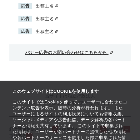
広告
出稿主名
広告
出稿主名
広告
出稿主名
バナー広告のお問い合わせはこちらから
このウェブサイトはCOOKIEを使用します
当サイトは独立行政法人
このサイトではCookieを使って、ユーザーに合わせたコ
中小企業基盤整備機構が運営しています
ンテンツ広告や表示、随時の分析が行われます。 また
ユーザーによるサイトの利用状況についても情報収集、
ソーシャルメディアや広告配信、データ解析の各パート
ナーと情報を共有しています。 このサイトで収集され
経営課題解決メニュー
支援情報ヘッドライン
起業支援
た情報は、ユーザーが各パートナーに提供した他の情報
取組事例
や各パートナーのサービスを使用した際に収集された情