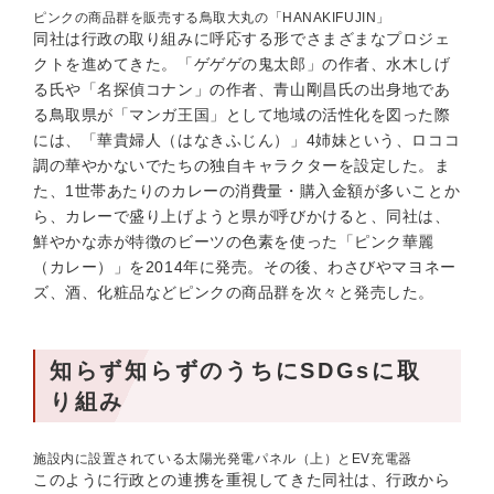
ピンクの商品群を販売する鳥取大丸の「HANAKIFUJIN」
同社は行政の取り組みに呼応する形でさまざまなプロジェ
クトを進めてきた。「ゲゲゲの鬼太郎」の作者、水木しげ
る氏や「名探偵コナン」の作者、青山剛昌氏の出身地であ
る鳥取県が「マンガ王国」として地域の活性化を図った際
には、「華貴婦人（はなきふじん）」4姉妹という、ロココ
調の華やかないでたちの独自キャラクターを設定した。ま
た、1世帯あたりのカレーの消費量・購入金額が多いことか
ら、カレーで盛り上げようと県が呼びかけると、同社は、
鮮やかな赤が特徴のビーツの色素を使った「ピンク華麗
（カレー）」を2014年に発売。その後、わさびやマヨネー
ズ、酒、化粧品などピンクの商品群を次々と発売した。
知らず知らずのうちにSDGsに取
り組み
施設内に設置されている太陽光発電パネル（上）とEV充電器
このように行政との連携を重視してきた同社は、行政から