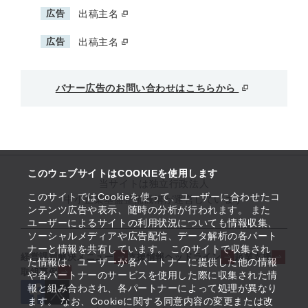
広告
出稿主名
広告
出稿主名
バナー広告のお問い合わせはこちらから
このウェブサイトはCOOKIEを使用します
当サイトは独立行政法人
このサイトではCookieを使って、ユーザーに合わせたコ
中小企業基盤整備機構が運営しています
ンテンツ広告や表示、随時の分析が行われます。 また
ユーザーによるサイトの利用状況についても情報収集、
ソーシャルメディアや広告配信、データ解析の各パート
ナーと情報を共有しています。 このサイトで収集され
経営課題解決メニュー
支援情報ヘッドライン
起業支援
た情報は、ユーザーが各パートナーに提供した他の情報
取組事例
や各パートナーのサービスを使用した際に収集された情
報と組み合わされ、各パートナーによって処理が異なり
ます。 なお、Cookieに関する同意内容の変更または改