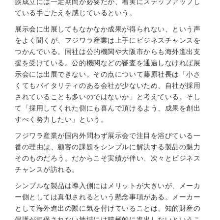
談成立には一定期間が必要だが、着実にステップアップし
ている手ごたえを感じているという。
展示会に出展してもなかなか成果が得られない、という声
をよく聞くが、フジワラ産業は上手にビジネスチャンスを
つかんでいる。同社は公的機関や大阪市からも海外進出支
援を受けている。公的機関などの審査を通過しなければ展
示会には出展できない。その点について藤原社長は「小さ
くてもバイタリティのある会社が少ないため、自社が採用
されていることも多いのではないか」と考えている。そし
て「採用してくれた側にも喜んで頂けるよう、成果を創出
すべく努力したい」という。
フジワラ産業が国内外問わず展示会で注目を浴びている一
番の理由は、顧客の課題をシンプルに解決する製品の魅力
そのものだろう。だからこそ実績が伴い、次々とビジネス
チャンスが訪れる。
シンプルな製品は導入側にはメリットが大きいが、メーカ
ー側としては真似されるという懸念事項がある。メーカー
として海外進出の際に気を付けていることは、知的財産の
保護が担保されない地域には積極的に進出しないというこ