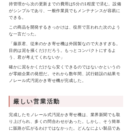
持管理から次の更新までの費用は5分の1程度で済む。設備
がシンプルであり、一般作業員でもメンテナンスが容易に
できる。
この商品を開発するきっかけは、役所で言われた次のよう
な一言だった。
「藤原君、従来のかき寄せ機は外国製なので大きすぎる。
目的は泥を掻くだけだろう。もっとコンパクトにするよ
う、君が考えてくれないか」
確かに泥をかくだけなら安くできるのではないかというの
が零細企業の発想だ。それから数年間、試行錯誤の結果モ
ノレール式汚泥かき寄せ機が完成した。
厳しい営業活動
完成したモノレール式汚泥かき寄せ機は、業界新聞でも取
り上げられ、多くの問合わせがあった。しかし、そう簡単
に販路が広がるわけではなかった。どんなによい製品であ