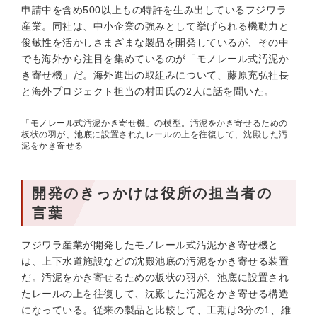
申請中を含め500以上もの特許を生み出しているフジワラ
産業。同社は、中小企業の強みとして挙げられる機動力と
俊敏性を活かしさまざまな製品を開発しているが、その中
でも海外から注目を集めているのが「モノレール式汚泥か
き寄せ機」だ。海外進出の取組みについて、藤原充弘社長
と海外プロジェクト担当の村田氏の2人に話を聞いた。
「モノレール式汚泥かき寄せ機」の模型。汚泥をかき寄せるための
板状の羽が、池底に設置されたレールの上を往復して、沈殿した汚
泥をかき寄せる
開発のきっかけは役所の担当者の
言葉
フジワラ産業が開発したモノレール式汚泥かき寄せ機と
は、上下水道施設などの沈殿池底の汚泥をかき寄せる装置
だ。汚泥をかき寄せるための板状の羽が、池底に設置され
たレールの上を往復して、沈殿した汚泥をかき寄せる構造
になっている。従来の製品と比較して、工期は3分の1、維