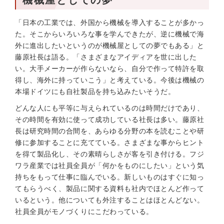
機械屋としての夢
「日本の工業では、外国から機械を導入することが多かっ
た。そこからいろいろな事を学んできたが、逆に機械で海
外に進出したいというのが機械屋としての夢でもある」と
藤原社長は語る。「さまざまなアイディアを世に出した
い。大手メーカーが作らないなら、自分で作って特許を取
得し、海外に持っていこう」と考えている。今後は機械の
本場ドイツにも自社製品を持ち込みたいそうだ。
どんな人にも平等に与えられているのは時間だけであり、
その時間を有効に使って成功している社長は多い。藤原社
長は研究時間の合間を、あらゆる分野の本を読むことや研
修に参加することに充てている。さまざまな事からヒント
を得て製品化し、その素晴らしさが客を引き付ける。フジ
ワラ産業では社員全員が「何かをものにしたい」という気
持ちをもって仕事に臨んでいる。新しいものはすぐに知っ
てもらうべく、製品に関する資料も社内でほとんど作って
いるという。他についても外注することはほとんどない。
社員全員がモノづくりにこだわっている。