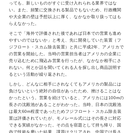
っても、新しいものがすぐに受け入れられる業界ではな
い。また、頻繁に交換される製品でもないため、行政機関
や大企業の壁は予想以上に厚く、なかなか取り扱ってはも
らえなかった。
そこで「海外で評価された後であれば日本での営業も進め
やすいのではないか」と考え、先に開発していた装置（フ
ジフロート・スカム除去装置）と共に平成2年、アメリカで
の営業を開始した。当時の営業担当者はアメリカの企業に
売り込むために飛込み営業を行ったが、なかなか相手にさ
れない。何とか話を聞いてくれる人を探し出し商品説明す
るという活動が繰り返された。
しかし、どんなに相手にされなくてもアメリカの製品には
負けないという絶対の自信があったため、挫けることはな
かったという。営業を続けていると、アメリカには100mの
長さの沈殿池があることがわかった。当時、日本の沈殿池
は最大60m程度であったためフジフロート・スカム除去装
置は評価されていたが、モノレール式にはその長さに対応
できる実績がなかった。その点を宿題として持ち帰り、国
内で技術を磨いた結果、課題はクリアされ、中国では長さ