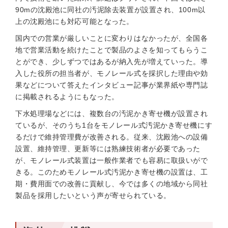
90mの沈殿池に同社の汚泥除去装置が設置され、100m以
上の沈殿池にも対応可能となった。
国内での営業が厳しいことに変わりはなかったが、全国各
地で営業活動を続けたことで製品のよさを知ってもらうこ
とができ、少しずつではあるが納入先が増えていった。導
入した役所の担当者が、モノレール式を採択した理由や効
果などについて答えたインタビュー記事が業界紙や専門誌
に掲載されるようにもなった。
下水処理場などには、複数台の汚泥かき寄せ機が設置され
ているが、そのうち1台をモノレール式汚泥かき寄せ機にす
るだけで維持管理費が改善される。従来、沈殿池への設備
設置、維持管理、更新等には熟練技術者が必要であった
が、モノレール式装置は一般作業者でも容易に取扱いがで
きる。このためモノレール式汚泥かき寄せ機の設置は、工
期・費用面での改善に貢献し、今では多くの地域から同社
製品を採用したいという声が寄せられている。