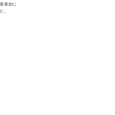
青果卸に
た。