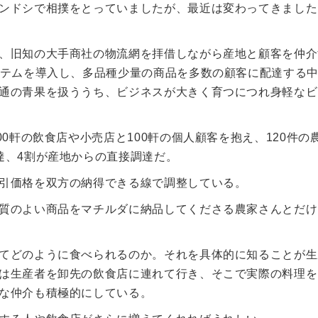
ンドシで相撲をとっていましたが、最近は変わってきました
、旧知の大手商社の物流網を拝借しながら産地と顧客を仲介
ステムを導入し、多品種少量の商品を多数の顧客に配達する
通の青果を扱ううち、ビジネスが大きく育つにつれ身軽なビ
0軒の飲食店や小売店と100軒の個人顧客を抱え、120件の
達、4割が産地からの直接調達だ。
引価格を双方の納得できる線で調整している。
質のよい商品をマチルダに納品してくださる農家さんとだけ
てどのように食べられるのか。それを具体的に知ることが生
は生産者を卸先の飲食店に連れて行き、そこで実際の料理を
な仲介も積極的にしている。