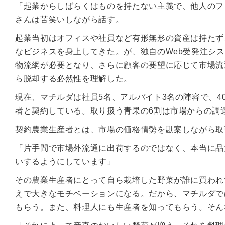
「起業からしばらくはものを持たない主義で、他人のフ
さんは苦笑いしながら話す。
起業当初はオフィスや社員など有形無形の資産は持たず
なビジネスを身上してきた。が、独自のWeb受発注シ
物流網が必要となり、さらに顧客の要望に応じて市場流
ら脱却する必然性を理解した。
現在、マチルダは社員5名、アルバイト3名の陣容で、40
者と契約している。取り扱う青果の6割は市場からの調
契約農業生産者とは、市場の価格情勢を勘案しながら取
「片手間で市場外流通に出荷するのではなく、本当に品
いするようにしています」
その農業生産者にとって自ら栽培した野菜が誰に買われ
えで大きなモチベーションになる。だから、マチルダで
もらう。また、料理人にも生産者を知ってもらう。そん