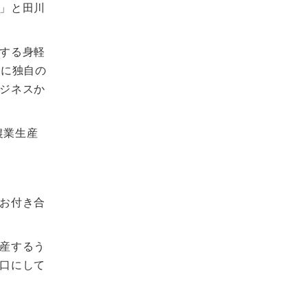
」と田川
する身軽
中に独自の
ジネスか
農業生産
お付き合
産するう
口にして