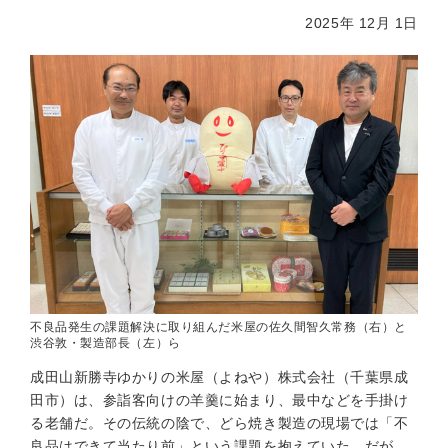
2025年 12月 1日
不良品発生の課題解決に取り組んだ米屋の佐久間智久常務（右）と
渋谷敦・製造部長（左）ら
成田山新勝寺ゆかりの米屋（よねや）株式会社（千葉県成
田市）は、参詣客向けの羊羹に始まり、最中などを手掛け
る老舗だ。その伝統の陰で、どら焼き製造の現場では「不
良品はできて当たり前」という課題を抱えていた。だが、