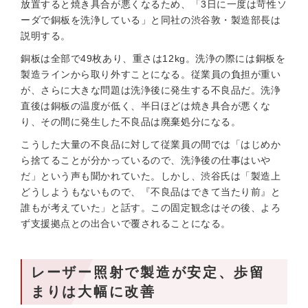
放置すると焼き具合が悪くなるため、「3日に一度は苛性ソ
ーダで銅板を洗浄している」と同社の渋谷敦・製造部長は
説明する。
銅板は全部で49枚あり、重さは12kg。洗浄の際には銅板を
製造ラインから取り外すことになる。従業員の負担が重い
が、さらに大きな問題は洗浄後に発生する不良品だ。洗浄
直後は銅板の温度が低く、半日ほどは焼き具合が悪くな
り、その間に発生した不良品は廃棄処分になる。
こうした大量の不良品に対して従業員の間では「はじめか
ら捨てることが分かっているので、洗浄後の仕事はいや
だ」という声も聞かれていた。しかし、渋谷氏は「製造上
どうしようもないもので、『不良品はできて当たり前』と
誰もが考えていた」と話す。この固定観念はその後、よろ
ず支援拠点との出合いで覆されることになる。
レーザー照射で製造が安定、歩留
まりは大幅に改善