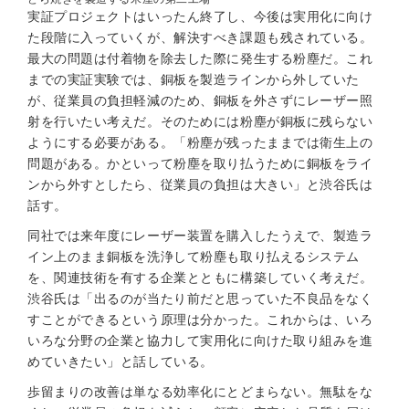
実証プロジェクトはいったん終了し、今後は実用化に向け
た段階に入っていくが、解決すべき課題も残されている。
最大の問題は付着物を除去した際に発生する粉塵だ。これ
までの実証実験では、銅板を製造ラインから外していた
が、従業員の負担軽減のため、銅板を外さずにレーザー照
射を行いたい考えだ。そのためには粉塵が銅板に残らない
ようにする必要がある。「粉塵が残ったままでは衛生上の
問題がある。かといって粉塵を取り払うために銅板をライ
ンから外すとしたら、従業員の負担は大きい」と渋谷氏は
話す。
同社では来年度にレーザー装置を購入したうえで、製造ラ
イン上のまま銅板を洗浄して粉塵も取り払えるシステム
を、関連技術を有する企業とともに構築していく考えだ。
渋谷氏は「出るのが当たり前だと思っていた不良品をなく
すことができるという原理は分かった。これからは、いろ
いろな分野の企業と協力して実用化に向けた取り組みを進
めていきたい」と話している。
歩留まりの改善は単なる効率化にとどまらない。無駄をな