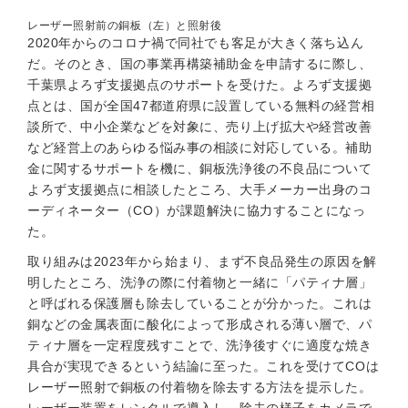
レーザー照射前の銅板（左）と照射後
2020年からのコロナ禍で同社でも客足が大きく落ち込ん
だ。そのとき、国の事業再構築補助金を申請するに際し、
千葉県よろず支援拠点のサポートを受けた。よろず支援拠
点とは、国が全国47都道府県に設置している無料の経営相
談所で、中小企業などを対象に、売り上げ拡大や経営改善
など経営上のあらゆる悩み事の相談に対応している。補助
金に関するサポートを機に、銅板洗浄後の不良品について
よろず支援拠点に相談したところ、大手メーカー出身のコ
ーディネーター（CO）が課題解決に協力することになっ
た。
取り組みは2023年から始まり、まず不良品発生の原因を解
明したところ、洗浄の際に付着物と一緒に「パティナ層」
と呼ばれる保護層も除去していることが分かった。これは
銅などの金属表面に酸化によって形成される薄い層で、パ
ティナ層を一定程度残すことで、洗浄後すぐに適度な焼き
具合が実現できるという結論に至った。これを受けてCOは
レーザー照射で銅板の付着物を除去する方法を提示した。