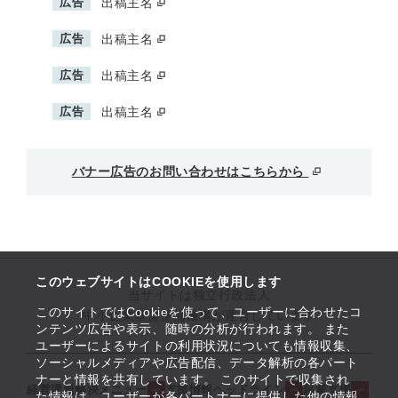
広告
出稿主名
広告
出稿主名
広告
出稿主名
広告
出稿主名
バナー広告のお問い合わせはこちらから
このウェブサイトはCOOKIEを使用します
当サイトは独立行政法人
このサイトではCookieを使って、ユーザーに合わせたコ
中小企業基盤整備機構が運営しています
ンテンツ広告や表示、随時の分析が行われます。 また
ユーザーによるサイトの利用状況についても情報収集、
ソーシャルメディアや広告配信、データ解析の各パート
ナーと情報を共有しています。 このサイトで収集され
経営課題解決メニュー
支援情報ヘッドライン
起業支援
た情報は、ユーザーが各パートナーに提供した他の情報