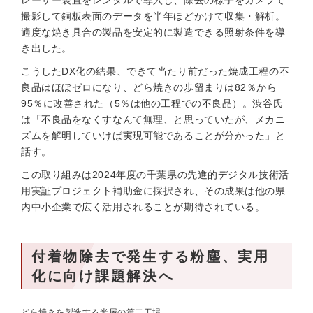
レーザー装置をレンタルで導入し、除去の様子をカメラで
撮影して銅板表面のデータを半年ほどかけて収集・解析。
適度な焼き具合の製品を安定的に製造できる照射条件を導
き出した。
こうしたDX化の結果、できて当たり前だった焼成工程の不
良品はほぼゼロになり、どら焼きの歩留まりは82％から
95％に改善された（5％は他の工程での不良品）。渋谷氏
は「不良品をなくすなんて無理、と思っていたが、メカニ
ズムを解明していけば実現可能であることが分かった」と
話す。
この取り組みは2024年度の千葉県の先進的デジタル技術活
用実証プロジェクト補助金に採択され、その成果は他の県
内中小企業で広く活用されることが期待されている。
付着物除去で発生する粉塵、実用
化に向け課題解決へ
どら焼きを製造する米屋の第二工場