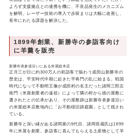
よろず支援拠点との連携を機に、不良品発生のメカニズム
を解明。レーザー技術の導入で歩留まりは大幅に改善し、
長年にわたる課題を解決した。
1899年創業、新勝寺の参詣客向け
に羊羹を販売
新勝寺表参道沿いにある米屋総本店
正月三が日に約300万人の初詣客で賑わう成田山新勝寺の
歴史は、平安時代中期に起きた平将門の乱に始まる。戦国
時代になって不動明王像が成田村の名主だった諸岡三郎左
衛門（米屋創業者の遠祖）によって隣の村から彼の屋敷に
遷されたとの伝承があり、その屋敷跡は新勝寺表参道沿い
の米屋総本店敷地内に「お不動様旧跡庭園」として残され
ている。
新勝寺と深い縁がある諸岡家の9代目、諸岡長蔵氏は1899
年に米屋を創業。参詣客に喜んでもらえる土産物として羊