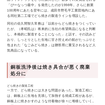
「ぴーなっつ最中」を発売したのが1998年。さらに創業
100周年にあたる翌年には、成田市野毛平工業団地内にあ
る同社第二工場でどら焼きの製造ラインを増設した。
同社の佐久間智久常務は「以前からどら焼きをつくってい
たが、（孝昭氏は）将来的に当社の有望商品になると判断
し、本格的に製造することになった」と話す。その読みど
おり、しっとりとした生地に甘さ控えめの餡がたっぷりと
包まれた「なごみどら焼き」は贈答用に重宝されるなど人
気商品になっている。
銅板洗浄後は焼き具合が悪く廃棄
処分に
どら焼きの製造工程
一方で、どら焼きには大きな問題があった。製造工程に
は、銅板上に生地を充填して加熱する焼成工程があるが、
銅板上に焼きかすのような付着物が徐々に堆積していく。