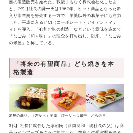
羹の製造販売を始めた。戦後まもなく株式会社化したあ
と、2代目社長の謙一氏は1962年、ヒット商品となった缶
入り水羊羹を発売する一方で、羊羹以外の和菓子にも注力
した。平成に入るとCI（コーポレート・アイデンティテ
ィ）を導入。「心和む味の創造」などという意味を込めて
「なごみ（和＋味）」の理念を打ち出し、以来、「なごみ
の米屋」と称している。
「将来の有望商品」どら焼きを本
格製造
米屋の商品。（左から）羊羹、ぴーなっつ最中、どら焼き
3代目社長に就任した孝昭氏（諸岡良和・現社長の父）は商
品ラインアップをさらに拡大した。数多くの受賞歴を誇る