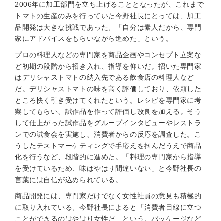
2006年に加工部門を立ち上げることとなったが、これまで
トマトの生産のみを行っていた今野社長にとっては、加工
品開発は大きな挑戦であった。「自分は素人だから、専門
家にアドバイスをもらいながら進めた」という。
プロの料理人などの専門家を商品企画やコンセプト立案な
ど初期の段階から招き入れ、指導を仰いだ。招いた専門家
はデリシャストマトの納入先である飲食店の料理人など
だ。デリシャストマトの味を高く評価しており、依頼した
ところ快く引き受けてくれたという。レシピを専門家に考
案してもらい、試作品を作って評価し改良を加える。そう
して仕上がった試作品をグループインタビューやレストラ
ンでの試食会を実施し、消費者からの反応を調査した。こ
うしたテストマーケティングで手応えを掴んだうえで商品
化を行うなど、段階的に進めた。「料理の専門家から指導
を受けているため、味はやはり間違いない」と今野社長の
言葉には自信が込められている。
商品開発には、専門家だけでなく女性社員の意見も積極的
に取り入れている。今野社長によると「消費者目線に立つ
ことができるのはやはり女性だ」という。パッケージなど