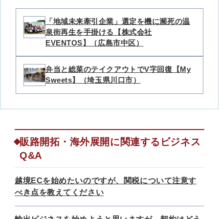
「地域未来牽引企業」選定を機に瀕死の温
泉街再生を手掛ける【株式会社
EVENTOS】（広島市中区）
弁当と総菜のテイクアウトでV字回復【My
Sweets】（埼玉県川口市）
販路開拓・海外展開に関連するビジネス
Q&A
越境ECを始めたいのですが、関税について注意す
べき点を教えてください