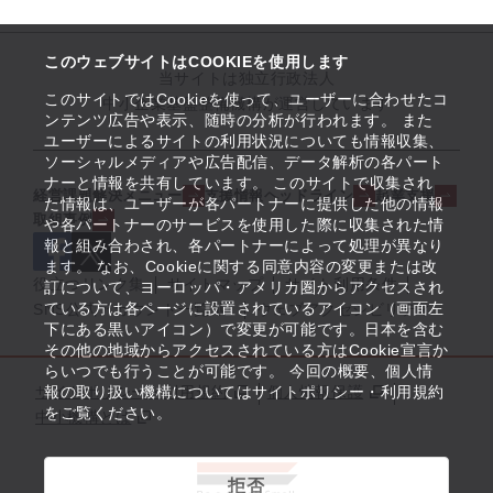
このウェブサイトはCOOKIEを使用します
当サイトは独立行政法人
このサイトではCookieを使って、ユーザーに合わせたコ
中小企業基盤整備機構が運営しています
ンテンツ広告や表示、随時の分析が行われます。 また
ユーザーによるサイトの利用状況についても情報収集、
ソーシャルメディアや広告配信、データ解析の各パート
ナーと情報を共有しています。 このサイトで収集され
経営課題解決メニュー
支援情報ヘッドライン
起業支援
た情報は、ユーザーが各パートナーに提供した他の情報
取組事例
や各パートナーのサービスを使用した際に収集された情
報と組み合わされ、各パートナーによって処理が異なり
ます。 なお、Cookieに関する同意内容の変更または改
役立つリンク集
サイトマップ
サイト利用条件
訂について、ヨーロッパ・アメリカ圏からアクセスされ
ている方は各ページに設置されているアイコン（画面左
SNS公式アカウント一覧
ウェブアクセシビリティ
下にある黒いアイコン）で変更が可能です。日本を含む
その他の地域からアクセスされている方はCookie宣言か
らいつでも行うことが可能です。 今回の概要、個人情
サイトポリシー・利用規約
報の取り扱い機構についてはサイトポリシー・利用規約
個人情報保護
をご覧ください。
中小機構とは
拒否