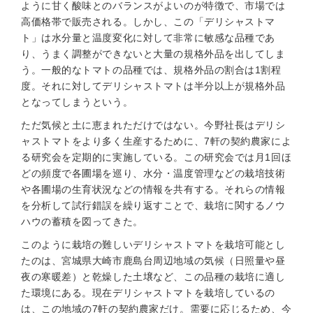
ように甘く酸味とのバランスがよいのが特徴で、市場では
高価格帯で販売される。しかし、この「デリシャストマ
ト」は水分量と温度変化に対して非常に敏感な品種であ
り、うまく調整ができないと大量の規格外品を出してしま
う。一般的なトマトの品種では、規格外品の割合は1割程
度。それに対してデリシャストマトは半分以上が規格外品
となってしまうという。
ただ気候と土に恵まれただけではない。今野社長はデリシ
ャストマトをより多く生産するために、7軒の契約農家によ
る研究会を定期的に実施している。この研究会では月1回ほ
どの頻度で各圃場を巡り、水分・温度管理などの栽培技術
や各圃場の生育状況などの情報を共有する。それらの情報
を分析して試行錯誤を繰り返すことで、栽培に関するノウ
ハウの蓄積を図ってきた。
このように栽培の難しいデリシャストマトを栽培可能とし
たのは、宮城県大崎市鹿島台周辺地域の気候（日照量や昼
夜の寒暖差）と乾燥した土壌など、この品種の栽培に適し
た環境にある。現在デリシャストマトを栽培しているの
は、この地域の7軒の契約農家だけ。需要に応じるため、今