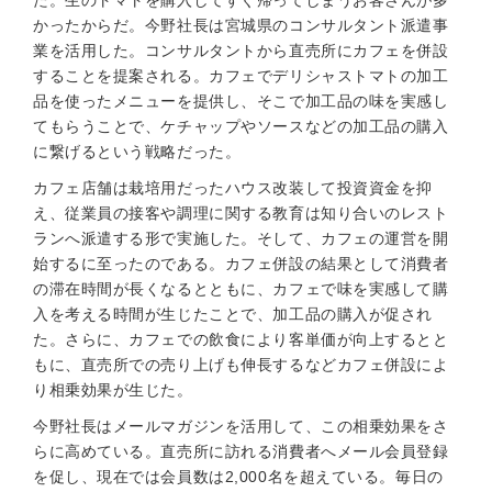
た。生のトマトを購入してすぐ帰ってしまうお客さんが多
かったからだ。今野社長は宮城県のコンサルタント派遣事
業を活用した。コンサルタントから直売所にカフェを併設
することを提案される。カフェでデリシャストマトの加工
品を使ったメニューを提供し、そこで加工品の味を実感し
てもらうことで、ケチャップやソースなどの加工品の購入
に繋げるという戦略だった。
カフェ店舗は栽培用だったハウス改装して投資資金を抑
え、従業員の接客や調理に関する教育は知り合いのレスト
ランへ派遣する形で実施した。そして、カフェの運営を開
始するに至ったのである。カフェ併設の結果として消費者
の滞在時間が長くなるとともに、カフェで味を実感して購
入を考える時間が生じたことで、加工品の購入が促され
た。さらに、カフェでの飲食により客単価が向上するとと
もに、直売所での売り上げも伸長するなどカフェ併設によ
り相乗効果が生じた。
今野社長はメールマガジンを活用して、この相乗効果をさ
らに高めている。直売所に訪れる消費者へメール会員登録
を促し、現在では会員数は2,000名を超えている。毎日の