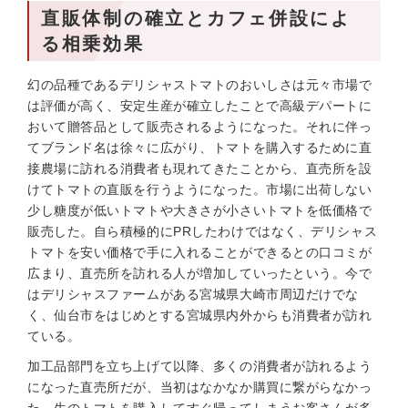
直販体制の確立とカフェ併設によ
る相乗効果
幻の品種であるデリシャストマトのおいしさは元々市場で
は評価が高く、安定生産が確立したことで高級デパートに
おいて贈答品として販売されるようになった。それに伴っ
てブランド名は徐々に広がり、トマトを購入するために直
接農場に訪れる消費者も現れてきたことから、直売所を設
けてトマトの直販を行うようになった。市場に出荷しない
少し糖度が低いトマトや大きさが小さいトマトを低価格で
販売した。自ら積極的にPRしたわけではなく、デリシャス
トマトを安い価格で手に入れることができるとの口コミが
広まり、直売所を訪れる人が増加していったという。今で
はデリシャスファームがある宮城県大崎市周辺だけでな
く、仙台市をはじめとする宮城県内外からも消費者が訪れ
ている。
加工品部門を立ち上げて以降、多くの消費者が訪れるよう
になった直売所だが、当初はなかなか購買に繋がらなかっ