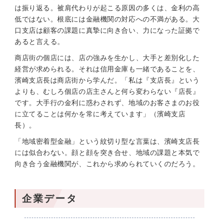
は振り返る。被肩代わりが起こる原因の多くは、金利の高
低ではない。根底には金融機関の対応への不満がある。大
口支店は顧客の課題に真摯に向き合い、力になった証拠で
あると言える。
商店街の個店には、店の強みを生かし、大手と差別化した
経営が求められる。それは信用金庫も一緒であることを、
濱崎支店長は商店街から学んだ。「私は『支店長』という
よりも、むしろ個店の店主さんと何ら変わらない『店長』
です。大手行の金利に惑わされず、地域のお客さまのお役
に立てることは何かを常に考えています」（濱崎支店
長）。
「地域密着型金融」という紋切り型な言葉は、濱崎支店長
には似合わない。顔と顔を突き合せ、地域の課題と本気で
向き合う金融機関が、これから求められていくのだろう。
企業データ