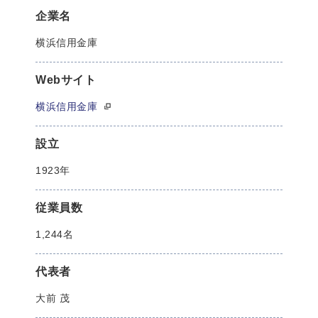
企業名
横浜信用金庫
Webサイト
横浜信用金庫
設立
1923年
従業員数
1,244名
代表者
大前 茂