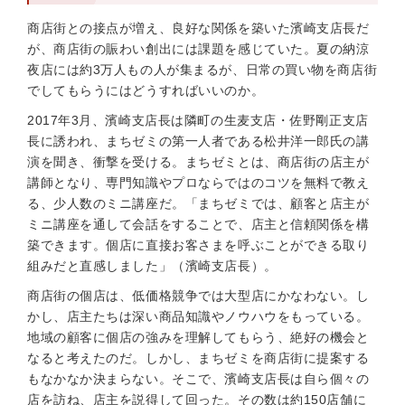
商店街との接点が増え、良好な関係を築いた濱崎支店長だ
が、商店街の賑わい創出には課題を感じていた。夏の納涼
夜店には約3万人もの人が集まるが、日常の買い物を商店街
でしてもらうにはどうすればいいのか。
2017年3月、濱崎支店長は隣町の生麦支店・佐野剛正支店
長に誘われ、まちゼミの第一人者である松井洋一郎氏の講
演を聞き、衝撃を受ける。まちゼミとは、商店街の店主が
講師となり、専門知識やプロならではのコツを無料で教え
る、少人数のミニ講座だ。「まちゼミでは、顧客と店主が
ミニ講座を通して会話をすることで、店主と信頼関係を構
築できます。個店に直接お客さまを呼ぶことができる取り
組みだと直感しました」（濱崎支店長）。
商店街の個店は、低価格競争では大型店にかなわない。し
かし、店主たちは深い商品知識やノウハウをもっている。
地域の顧客に個店の強みを理解してもらう、絶好の機会と
なると考えたのだ。しかし、まちゼミを商店街に提案する
もなかなか決まらない。そこで、濱崎支店長は自ら個々の
店を訪ね、店主を説得して回った。その数は約150店舗に