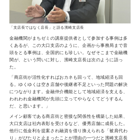
「支店長ではなく店長」と語る濱崎支店長
金融機関がまちゼミの講座提供者として参加する事例は多
くあるが、この大口支店のように、企画から事務局まで音
頭をとる事例は、全国的にも珍しい。なぜそこまで金融機
関が、という問いに対し、濱崎支店長は次のように語っ
た。
「商店街が活性化すればおカネも回って、地域経済も回
る。ゆくゆくは空き店舗や後継者不足といった問題の解決
につながります。金融仲介機能として地域経済を支える、
われわれ金融機関が先頭に立ってやらなくてどうするん
だ、と思います。」
メイン顧客である商店街と密接な関係性を構築した結果、
大口支店は社内表彰を受けるなど、優秀店舗に成長した。
他行に低金利を提案され融資を借り換えられる「被肩代わ
り」がぴたりと止まったことが理由の一つだと濱崎支店長