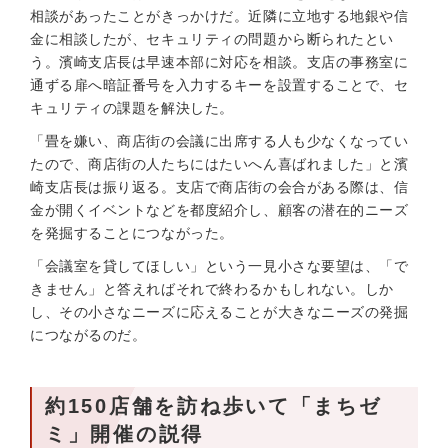
相談があったことがきっかけだ。近隣に立地する地銀や信
金に相談したが、セキュリティの問題から断られたとい
う。濱崎支店長は早速本部に対応を相談。支店の事務室に
通ずる扉へ暗証番号を入力するキーを設置することで、セ
キュリティの課題を解決した。
「畳を嫌い、商店街の会議に出席する人も少なくなってい
たので、商店街の人たちにはたいへん喜ばれました」と濱
崎支店長は振り返る。支店で商店街の会合がある際は、信
金が開くイベントなどを都度紹介し、顧客の潜在的ニーズ
を発掘することにつながった。
「会議室を貸してほしい」という一見小さな要望は、「で
きません」と答えればそれで終わるかもしれない。しか
し、その小さなニーズに応えることが大きなニーズの発掘
につながるのだ。
約150店舗を訪ね歩いて「まちゼ
ミ」開催の説得