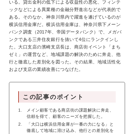
いる。貸出金利の低下による収益性の悪化、フィンテ
ックなどによる異業種の金融分野進出などが代表的で
ある。そのなか、神奈川県内で躍進を遂げているのが
横浜信用金庫だ。横浜信用金庫は、神奈川県下メーン
バンク調査（2017年、帝国データバンク）で、メガバ
ンクである三井住友銀行を抜いて4位にランクインし
た。大口支店の濱崎支店長は、商店街イベント「まち
ゼミ」の運営など、地域課題の解決のために奔走、他
行と徹底した差別化を図った。その結果、地域活性化
および支店の業績改善につなげた。
この記事のポイント
メイン顧客である商店街の課題解決に奔走、
信頼を得て、顧客のニーズを把握した。
「大口は横浜信用金庫が一番の力になる」と
徹底して地域に溶け込み、他行との差別化を