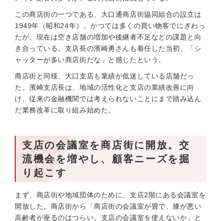
この商店街の一つである、大口通商店街協同組合の設立は
1949年（昭和24年）。かつては多くの買い物客でにぎわっ
たが、現在は空き店舗の増加や後継者不足などの課題と向
き合っている。支店長の濱崎勇さんも着任した当初、「シ
ャッターが多い商店街だな」と感じたという。
商店街と同様、大口支店も業績が低迷している店舗だっ
た。濱崎支店長は、地域の活性化と支店の業績改善に向
け、従来の金融機関では考えられないことにまで踏み込ん
だ業務改革に取り組み始めた。
支店の会議室を商店街に開放。交
流機会を増やし、顧客ニーズを掘
り起こす
まず、商店街や地域団体のために、支店2階にある会議室を
開放した。商店街から「商店街の会議室が畳で、膝が悪い
高齢者が座るのはつらい。支店の会議室を使えないか」と