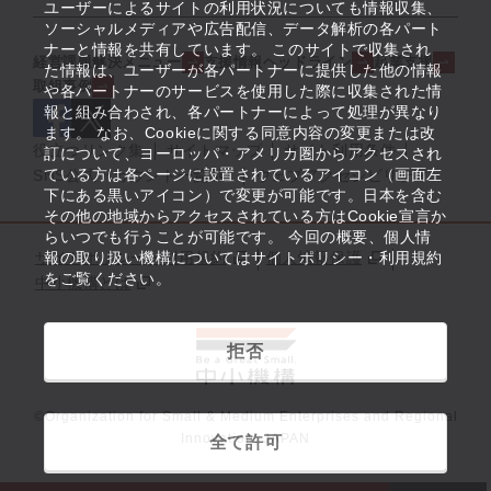
ユーザーによるサイトの利用状況についても情報収集、
ソーシャルメディアや広告配信、データ解析の各パート
ナーと情報を共有しています。 このサイトで収集され
経営課題解決メニュー
支援情報ヘッドライン
起業支援
た情報は、ユーザーが各パートナーに提供した他の情報
取組事例
や各パートナーのサービスを使用した際に収集された情
報と組み合わされ、各パートナーによって処理が異なり
ます。 なお、Cookieに関する同意内容の変更または改
役立つリンク集
サイトマップ
サイト利用条件
訂について、ヨーロッパ・アメリカ圏からアクセスされ
ている方は各ページに設置されているアイコン（画面左
SNS公式アカウント一覧
ウェブアクセシビリティ
下にある黒いアイコン）で変更が可能です。日本を含む
その他の地域からアクセスされている方はCookie宣言か
らいつでも行うことが可能です。 今回の概要、個人情
サイトポリシー・利用規約
報の取り扱い機構についてはサイトポリシー・利用規約
個人情報保護
をご覧ください。
中小機構とは
拒否
©Organization for Small & Medium Enterprises and Regional
Innovation, JAPAN
全て許可