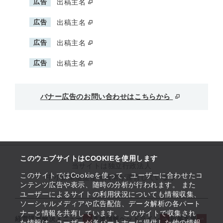
広告
出稿主名
広告
出稿主名
広告
出稿主名
広告
出稿主名
バナー広告のお問い合わせはこちらから
このウェブサイトはCOOKIEを使用します
当サイトは独立行政法人
このサイトではCookieを使って、ユーザーに合わせたコ
中小企業基盤整備機構が運営しています
ンテンツ広告や表示、随時の分析が行われます。 また
ユーザーによるサイトの利用状況についても情報収集、
ソーシャルメディアや広告配信、データ解析の各パート
ナーと情報を共有しています。 このサイトで収集され
経営課題解決メニュー
支援情報ヘッドライン
起業支援
た情報は、ユーザーが各パートナーに提供した他の情報