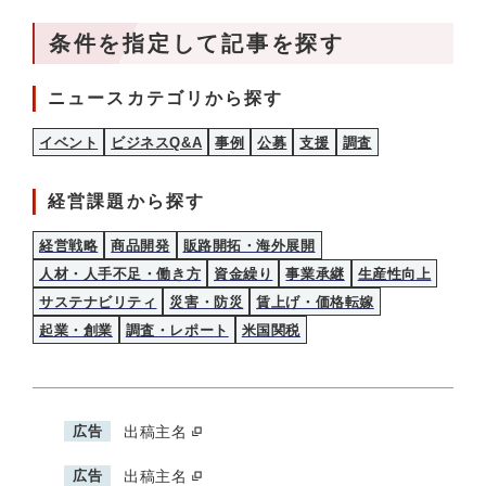
条件を指定して記事を探す
ニュースカテゴリから探す
イベント
ビジネスQ&A
事例
公募
支援
調査
経営課題から探す
経営戦略
商品開発
販路開拓・海外展開
人材・人手不足・働き方
資金繰り
事業承継
生産性向上
サステナビリティ
災害・防災
賃上げ・価格転嫁
起業・創業
調査・レポート
米国関税
広告
出稿主名
広告
出稿主名