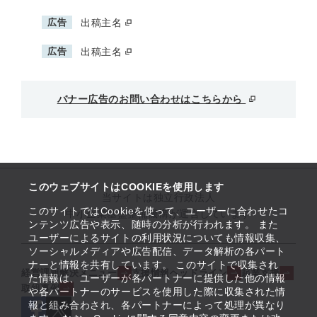
広告
出稿主名
広告
出稿主名
バナー広告のお問い合わせはこちらから
このウェブサイトはCOOKIEを使用します
当サイトは独立行政法人
このサイトではCookieを使って、ユーザーに合わせたコ
中小企業基盤整備機構が運営しています
ンテンツ広告や表示、随時の分析が行われます。 また
ユーザーによるサイトの利用状況についても情報収集、
ソーシャルメディアや広告配信、データ解析の各パート
ナーと情報を共有しています。 このサイトで収集され
経営課題解決メニュー
支援情報ヘッドライン
起業支援
た情報は、ユーザーが各パートナーに提供した他の情報
取組事例
や各パートナーのサービスを使用した際に収集された情
報と組み合わされ、各パートナーによって処理が異なり