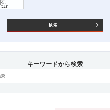
石川
(112)
長野
(123)
愛知
(196)
検索
キーワードから検索​
四国
近畿
香川
三重
滋賀
京都
大
(115)
(86)
(119)
(124)
(242
高知
兵庫
奈良
和歌山
(101)
(162)
(133)
(94)