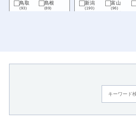
鳥取
島根
新潟
富山
(93)
(89)
(190)
(96)
岡山
広島
福井
山梨
(109)
(151)
(215)
(76)
山口
岐阜
静岡
(161)
(89)
(69)
九州・沖縄
福岡
佐賀
(320)
(79)
長崎
熊本
(122)
(218)
大分
宮崎
(163)
(139)
鹿児島
沖縄
(123)
(119)
徳島
(129)
愛媛
(110)