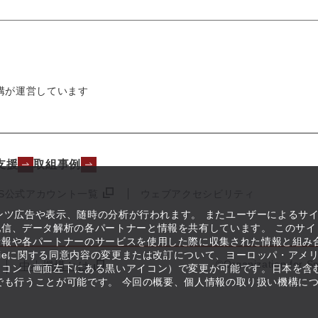
構が運営しています
支援
取組事例
NS公式アカウント一覧
ウェブアクセシビリティ
テンツ広告や表示、随時の分析が行われます。 またユーザーによるサ
信、データ解析の各パートナーと情報を共有しています。 このサイ
情報や各パートナーのサービスを使用した際に収集された情報と組み
kieに関する同意内容の変更または改訂について、ヨーロッパ・アメ
©Organization for S
中小機構とは
イコン（画面左下にある黒いアイコン）で変更が可能です。日本を含
つでも行うことが可能です。 今回の概要、個人情報の取り扱い機構に