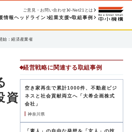
ご意見・お問い合わせ
J-Net21とは
援情報ヘッドライン
起業支援
取組事例
開始：経済産業省
経営戦略に関連する取組事例
る
空き家再生で累計1000件、不動産ビジ
投資
ネスと社会貢献両立へ「大希企画株式
会社」
省
神奈川県
「素人」の自由な発想を「玄人」の技