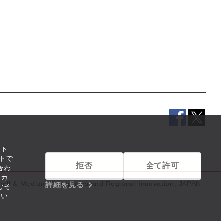
イト
トで
拒否
全て許可
合わ
リカ
mall & Medium Enterprises and Regional Innovation, JAPAN
詳細を見る
むそ
つい