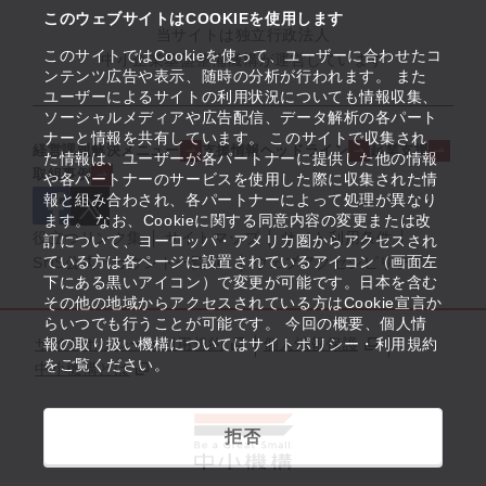
このウェブサイトはCOOKIEを使用します
当サイトは独立行政法人
このサイトではCookieを使って、ユーザーに合わせたコ
中小企業基盤整備機構が運営しています
ンテンツ広告や表示、随時の分析が行われます。 また
ユーザーによるサイトの利用状況についても情報収集、
ソーシャルメディアや広告配信、データ解析の各パート
ナーと情報を共有しています。 このサイトで収集され
経営課題解決メニュー
支援情報ヘッドライン
起業支援
た情報は、ユーザーが各パートナーに提供した他の情報
取組事例
や各パートナーのサービスを使用した際に収集された情
報と組み合わされ、各パートナーによって処理が異なり
ます。 なお、Cookieに関する同意内容の変更または改
役立つリンク集
サイトマップ
サイト利用条件
訂について、ヨーロッパ・アメリカ圏からアクセスされ
ている方は各ページに設置されているアイコン（画面左
SNS公式アカウント一覧
ウェブアクセシビリティ
下にある黒いアイコン）で変更が可能です。日本を含む
その他の地域からアクセスされている方はCookie宣言か
らいつでも行うことが可能です。 今回の概要、個人情
サイトポリシー・利用規約
報の取り扱い機構についてはサイトポリシー・利用規約
個人情報保護
をご覧ください。
中小機構とは
拒否