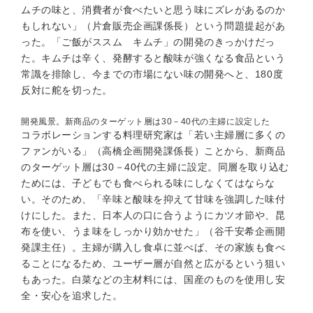
ムチの味と、消費者が食べたいと思う味にズレがあるのか
もしれない」（片倉販売企画課係長）という問題提起があ
った。「ご飯がススム キムチ」の開発のきっかけだっ
た。キムチは辛く、発酵すると酸味が強くなる食品という
常識を排除し、今までの市場にない味の開発へと、180度
反対に舵を切った。
開発風景。新商品のターゲット層は30－40代の主婦に設定した
コラボレーションする料理研究家は「若い主婦層に多くの
ファンがいる」（高橋企画開発課係長）ことから、新商品
のターゲット層は30－40代の主婦に設定。同層を取り込む
ためには、子どもでも食べられる味にしなくてはならな
い。そのため、「辛味と酸味を抑えて甘味を強調した味付
けにした。また、日本人の口に合うようにカツオ節や、昆
布を使い、うま味をしっかり効かせた」（谷千安希企画開
発課主任）。主婦が購入し食卓に並べば、その家族も食べ
ることになるため、ユーザー層が自然と広がるという狙い
もあった。白菜などの主材料には、国産のものを使用し安
全・安心を追求した。