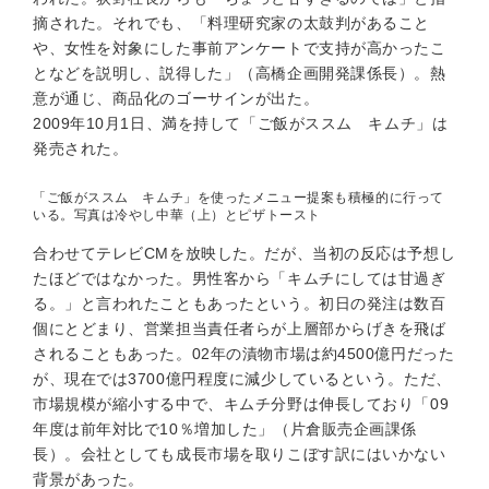
摘された。それでも、「料理研究家の太鼓判があること
や、女性を対象にした事前アンケートで支持が高かったこ
となどを説明し、説得した」（高橋企画開発課係長）。熱
意が通じ、商品化のゴーサインが出た。
2009年10月1日、満を持して「ご飯がススム キムチ」は
発売された。
「ご飯がススム キムチ」を使ったメニュー提案も積極的に行って
いる。写真は冷やし中華（上）とピザトースト
合わせてテレビCMを放映した。だが、当初の反応は予想し
たほどではなかった。男性客から「キムチにしては甘過ぎ
る。」と言われたこともあったという。初日の発注は数百
個にとどまり、営業担当責任者らが上層部からげきを飛ば
されることもあった。02年の漬物市場は約4500億円だった
が、現在では3700億円程度に減少しているという。ただ、
市場規模が縮小する中で、キムチ分野は伸長しており「09
年度は前年対比で10％増加した」（片倉販売企画課係
長）。会社としても成長市場を取りこぼす訳にはいかない
背景があった。