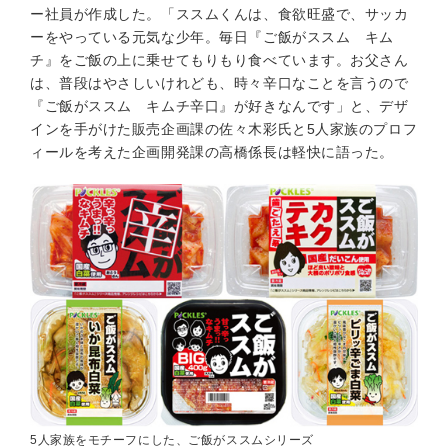
ー社員が作成した。「ススムくんは、食欲旺盛で、サッカ
ーをやっている元気な少年。毎日『ご飯がススム キム
チ』をご飯の上に乗せてもりもり食べています。お父さん
は、普段はやさしいけれども、時々辛口なことを言うので
『ご飯がススム キムチ辛口』が好きなんです」と、デザ
インを手がけた販売企画課の佐々木彩氏と5人家族のプロフ
ィールを考えた企画開発課の高橋係長は軽快に語った。
5人家族をモチーフにした、ご飯がススムシリーズ