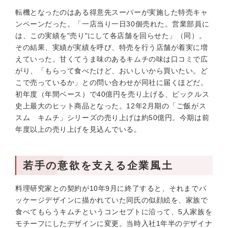
転機となったのはある得意先スーパーが実施した特売キャ
ンペーンだった。「一店当り一日30個売れた。営業部員に
は、この実績を"売り"にして各店舗を回らせた」（同）。
その結果、実績が実績を呼び、特売を行う店舗が着実に増
えていった。甘くてうま味のあるキムチの味は口コミで広
がり、「もらって食べたけど、おいしいから買いたい。ど
こで売っているか」との問い合わせが同社に届くほどだ。
初年度（年間ベース）で40億円を売り上げる、ピックルス
史上最大のヒット商品となった。12年2月期の「ご飯がス
スム キムチ」シリーズの売り上げは約50億円。今期は前
年度以上の売り上げを見込んでいる。
若手の意欲を支える企業風土
料理研究家との契約が10年9月に終了すると、それまでパ
ッケージデザインに描かれていた同氏の似顔絵を、家族で
食べてもらうキムチというコンセプトに沿って、5人家族を
モチーフにしたデザインに変更。当時入社1年半のデザイナ