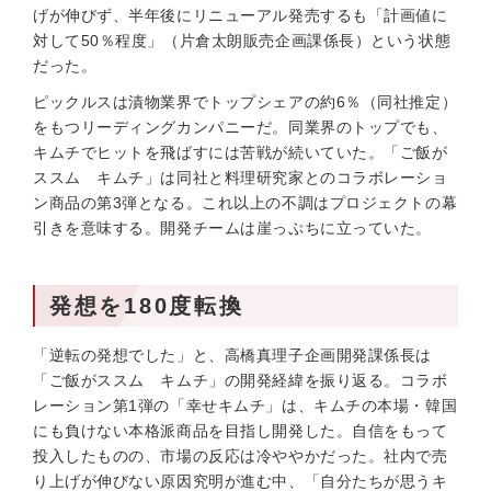
げが伸びず、半年後にリニューアル発売するも「計画値に
対して50％程度」（片倉太朗販売企画課係長）という状態
だった。
ピックルスは漬物業界でトップシェアの約6％（同社推定）
をもつリーディングカンパニーだ。同業界のトップでも、
キムチでヒットを飛ばすには苦戦が続いていた。「ご飯が
ススム キムチ」は同社と料理研究家とのコラボレーショ
ン商品の第3弾となる。これ以上の不調はプロジェクトの幕
引きを意味する。開発チームは崖っぷちに立っていた。
発想を180度転換
「逆転の発想でした」と、高橋真理子企画開発課係長は
「ご飯がススム キムチ」の開発経緯を振り返る。コラボ
レーション第1弾の「幸せキムチ」は、キムチの本場・韓国
にも負けない本格派商品を目指し開発した。自信をもって
投入したものの、市場の反応は冷ややかだった。社内で売
り上げが伸びない原因究明が進む中、「自分たちが思うキ