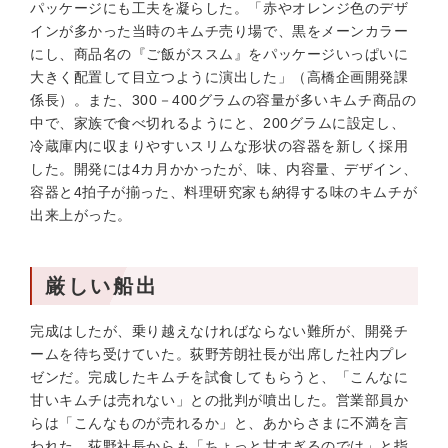
パッケージにも工夫を凝らした。「赤やオレンジ色のデザ
インが多かった当時のキムチ売り場で、黒をメーンカラー
にし、商品名の『ご飯がススム』をパッケージいっぱいに
大きく配置して目立つように演出した」（高橋企画開発課
係長）。また、300－400グラムの容量が多いキムチ商品の
中で、家族で食べ切れるようにと、200グラムに設定し、
冷蔵庫内に収まりやすいスリムな形状の容器を新しく採用
した。開発には4カ月かかったが、味、内容量、デザイン、
容器と4拍子が揃った、料理研究家も納得する味のキムチが
出来上がった。
厳しい船出
完成はしたが、乗り越えなければならない難所が、開発チ
ームを待ち受けていた。荻野芳朗社長が出席した社内プレ
ゼンだ。完成したキムチを試食してもらうと、「こんなに
甘いキムチは売れない」との批判が噴出した。営業部員か
らは「こんなものが売れるか」と、あからさまに不満を言
われた。荻野社長からも「ちょっと甘すぎるのでは」と指