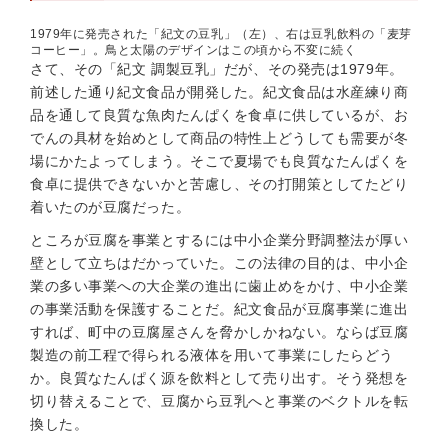
1979年に発売された「紀文の豆乳」（左）、右は豆乳飲料の「麦芽
コーヒー」。鳥と太陽のデザインはこの頃から不変に続く
さて、その「紀文 調製豆乳」だが、その発売は1979年。
前述した通り紀文食品が開発した。紀文食品は水産練り商
品を通して良質な魚肉たんぱくを食卓に供しているが、お
でんの具材を始めとして商品の特性上どうしても需要が冬
場にかたよってしまう。そこで夏場でも良質なたんぱくを
食卓に提供できないかと苦慮し、その打開策としてたどり
着いたのが豆腐だった。
ところが豆腐を事業とするには中小企業分野調整法が厚い
壁として立ちはだかっていた。この法律の目的は、中小企
業の多い事業への大企業の進出に歯止めをかけ、中小企業
の事業活動を保護することだ。紀文食品が豆腐事業に進出
すれば、町中の豆腐屋さんを脅かしかねない。ならば豆腐
製造の前工程で得られる液体を用いて事業にしたらどう
か。良質なたんぱく源を飲料として売り出す。そう発想を
切り替えることで、豆腐から豆乳へと事業のベクトルを転
換した。