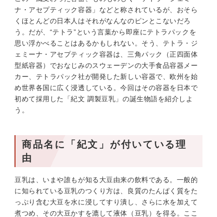
ナ・アセプティック容器」などと称されているが、おそら
くほとんどの日本人はそれがなんなのピンとこないだろ
う。だが、“テトラ”という言葉から即座にテトラパックを
思い浮かべることはあるかもしれない。そう、テトラ・ジ
ェミーナ・アセプティック容器は、三角パック（正四面体
型紙容器）でおなじみのスウェーデンの大手食品容器メー
カー、テトラパック社が開発した新しい容器で、欧州を始
め世界各国に広く浸透している。今回はその容器を日本で
初めて採用した「紀文 調製豆乳」の誕生物語を紹介しよ
う。
商品名に「紀文」が付いている理
由
豆乳は、いまや誰もが知る大豆由来の飲料である。一般的
に知られている豆乳のつくり方は、良質のたんぱく質をた
っぷり含む大豆を水に浸してすり潰し、さらに水を加えて
煮つめ、その大豆かすを漉して液体（豆乳）を得る。ここ