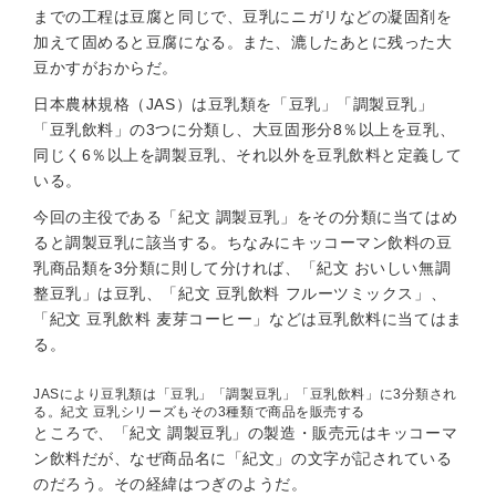
までの工程は豆腐と同じで、豆乳にニガリなどの凝固剤を
加えて固めると豆腐になる。また、漉したあとに残った大
豆かすがおからだ。
日本農林規格（JAS）は豆乳類を「豆乳」「調製豆乳」
「豆乳飲料」の3つに分類し、大豆固形分8％以上を豆乳、
同じく6％以上を調製豆乳、それ以外を豆乳飲料と定義して
いる。
今回の主役である「紀文 調製豆乳」をその分類に当てはめ
ると調製豆乳に該当する。ちなみにキッコーマン飲料の豆
乳商品類を3分類に則して分ければ、「紀文 おいしい無調
整豆乳」は豆乳、「紀文 豆乳飲料 フルーツミックス」、
「紀文 豆乳飲料 麦芽コーヒー」などは豆乳飲料に当てはま
る。
JASにより豆乳類は「豆乳」「調製豆乳」「豆乳飲料」に3分類され
る。紀文 豆乳シリーズもその3種類で商品を販売する
ところで、「紀文 調製豆乳」の製造・販売元はキッコーマ
ン飲料だが、なぜ商品名に「紀文」の文字が記されている
のだろう。その経緯はつぎのようだ。