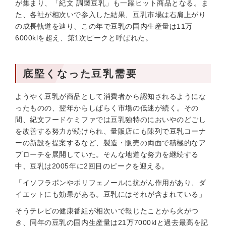
が集まり、「紀文 調製豆乳」も一躍ヒット商品となる。ま
た、各社が相次いで参入した結果、豆乳市場は右肩上がり
の成長軌道を辿り、この年で豆乳の国内生産量は11万
6000klを超え、第1次ピークと呼ばれた。
底堅くなった豆乳需要
ようやく豆乳が商品として消費者から認知されるようにな
ったものの、翌年からしばらく市場の低迷が続く。その
間、紀文フードケミファでは豆乳独特のにおいやのどごし
を改善する努力が続けられ、量販店にも陳列で豆乳コーナ
ーの新設を提案するなど、製造・販売の両面で積極的なア
プローチを展開していた。そんな地道な努力を継続する
中、豆乳は2005年に2回目のピークを迎える。
「イソフラボンやポリフェノールに抗がん作用があり、ダ
イエットにも効果がある。豆乳にはそれが含まれている」
そうテレビの健康番組が相次いで報じたことから火がつ
き、同年の豆乳の国内生産量は21万7000klと過去最高を記