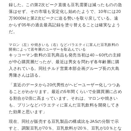
録した。この第2次ピーク直後も豆乳需要は減ったものの急
落はせず、その市場も安定化し始めたようで、10年には20
万9000klと第2次ピークに迫る勢いを取り戻している。遠
からず05年の過去最高記録を塗り替えることは確実なよう
だ。
マロン（左）や焼きいも（右）などバラエティに富んだ豆乳飲料の
開発によって若年層のユーザーを取込んでいる
キッコーマン飲料の豆乳商品も発売当初は40～60代の主婦
が中心購買層だったが、最近は男女を問わず各年齢層に購
入されている。同社チルド営業本部企画グループ長の大島
秀隆さんは語る。
「直近のデータから20代男性がヘビーユーザー化しつつあ
ることがわかります。最近の5年間くらいで全購買層に占め
る割合が2倍に高まっています。それは、マロンや焼きい
も、プリンなどバラエティに富んだ豆乳飲料を開発してき
た効果と思います」
現在、同社が販売する豆乳製品の構成比をJASの分類で示
すと、調製豆乳が70％、豆乳飲料が20％、豆乳が10％とな