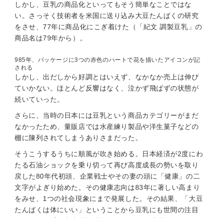
しかし、豆乳の商品化といってもそう簡単なことではな
い。さっそく技術者を米国に送り込み大豆たんぱくの研究
をさせ、77年に商品化にこぎ着けた（「紀文 調製豆乳」の
商品名は79年から）。
985年、パッケージに3つの赤色のハートで花を描いたアイコンが記
される
しかし、出だしから好調とはいえず、なかなか売上は伸び
ていかない。ほとんど反響はなく、泣かず飛ばずの状態が
続いていった。
さらに、当時の日本には豆乳という商品カテゴリーがまだ
なかったため、量販店では水産練り製品や洋生菓子などの
棚に陳列されてしまうありさまだった。
そうこうするうちに順風が吹き始める。日本経済が2度にわ
たる石油ショックを乗り切って再び高度成長の勢いを取り
戻した80年代初頭、企業戦士やその妻の頭に「健康」の二
文字がよぎり始めた。その健康志向は83年に著しい高まり
をみせ、1つの社会現象にまで発展した。その結果、「大豆
たんぱくは体にいい」ということから豆乳にも世間の注目