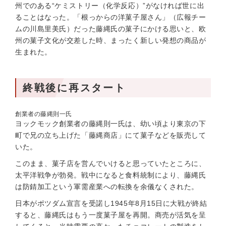
州でのある“ケミストリー（化学反応）”がなければ世に出
ることはなった。「根っからの洋菓子屋さん」（広報チー
ムの川島里美氏）だった藤縄氏の菓子にかける思いと、欧
州の菓子文化が交差した時、まったく新しい発想の商品が
生まれた。
終戦後に再スタート
創業者の藤縄則一氏
ヨックモック創業者の藤縄則一氏は、幼い頃より東京の下
町で兄の立ち上げた「藤縄商店」にて菓子などを販売して
いた。
このまま、菓子店を営んでいけると思っていたところに、
太平洋戦争が勃発。戦中になると食料統制により、藤縄氏
は防錆加工という軍需産業への転換を余儀なくされた。
日本がポツダム宣言を受諾し1945年8月15日に大戦が終結
すると、藤縄氏はもう一度菓子屋を再開。商売が活気を呈