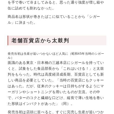
を手で巻いて冷ましてみると、思った通り強度が増し箱や
缶に詰めても割れなかった。
商品名は形状が巻きたばこに似ていることから「シガー
ル」に決まった。
老舗百貨店から太鼓判
発売当初は生産が追いつかないほど人気に（昭和45年当時のシガー
ル）
面識のある東京・日本橋の三越本店にシガールを持ってい
くと、試食をした食品部長から「これはいける！」と太鼓
判をもらった。時代は高度経済成長期、百貨店としても新
しい商品を必要としていた。「当時の百貨店にもクッキー
はあった。だが、従来のクッキーは日持ちがするようにマ
ーガリンやショートニングを用いたものが主流。その中
で、バターのコクと繊細な口どけ、縦長で薄い生地を巻い
た形状はインパクトがあった」（同）。
発売当初は店頭に並べると、すぐに完売し生産が追いつか