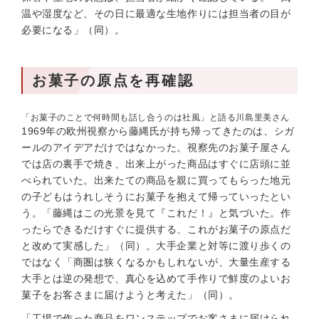
温や湿度など、その日に最適な生地作りには担当者の目が
必要になる」（同）。
お菓子の原点を再確認
「お菓子のことで何時間も話し合うのは社風」と語る川島里美さん
1969年の欧州視察から藤縄氏が持ち帰ってきたのは、シガ
ールのアイデアだけではなかった。視察先のお菓子屋さん
では店の裏手で焼き、出来上がった商品はすぐに店頭に並
べられていた。出来たての商品を親に買ってもらった地元
の子どもはうれしそうにお菓子を抱えて帰っていったとい
う。「藤縄はこの光景を見て『これだ！』と気づいた。作
ったらできるだけすぐに提供する、これがお菓子の原点だ
と改めて実感した」（同）。大手企業と対等に渡り歩くの
ではなく「商圏は狭くなるかもしれないが、大量生産する
大手とは逆の発想で、真心を込めて手作りで鮮度のよいお
菓子をお客さまに届けようと考えた」（同）。
「工場で作った商品をワンステップでお客さまに届けられ