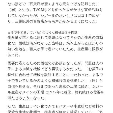
ないほどで「百貨店が驚くような売り上げを記録した」
（同）という。TVCMなどを使った大がかりな宣伝活動を
していなかったが、シガールのおいしさは口コミで広が
り、三越以外の百貨店からも声がかかるようになった。
まるで手で巻いているかのような機械設備を構築
生産量が増えるに連れて課題になってきたのが生産の自動
化だ。機械設備がなかった当時は、焼き上がったばかりの
熱い生地を、職人が手で巻いていたため、生産量に限界が
あった。
需要に応えるために機械化が必須となったが、問題は人の
手による加減を機械でどう再現するかだった。「お菓子の
特性に合わせて機械を設計することにこだわった。まるで
手で巻いているかのような機械設備を構築した」（同）と
自信を見せる。それまであった東京の工場に続き、シガー
ル生産がメインの工場は1972年に稼働、膨れ続ける需要を
満たせるようになった。
ただ、生産はライン化できてもバターや小麦粉など材料の
保管や生地の状態は、担当者が細かく確認している。「気