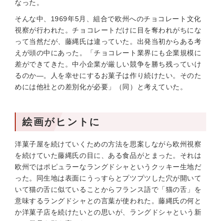
なった。
そんな中、1969年5月、組合で欧州へのチョコレート文化
視察が行われた。チョコレートだけに目を奪われがちにな
って当然だが、藤縄氏は違っていた。出発当初からある考
えが頭の中にあった。「チョコレート業界にも企業規模に
差ができてきた。中小企業が厳しい競争を勝ち残っていけ
るのか—。人を幸せにするお菓子は作り続けたい。そのた
めには他社との差別化が必要」（同）と考えていた。
絵画がヒントに
洋菓子屋を続けていくための方法を思案しながら欧州視察
を続けていた藤縄氏の目に、ある食品がとまった。それは
欧州ではポピュラーなラングドシャというクッキー生地だ
った。同生地は表面にうっすらとプツプツした穴が開いて
いて猫の舌に似ていることからフランス語で「猫の舌」を
意味するラングドシャとの言葉が使われた。藤縄氏の何と
か洋菓子店を続けたいとの思いが、ラングドシャという新