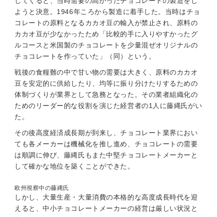
してくると、当時需要の高かったチョコレートの製造をし
ようと決意。1946年ころから製造に着手した。当時はチョ
コレートの原料となるカカオ豆の輸入が禁止され、原料の
カカオ豆が少なかったため「比較的手に入りやすかったグ
ルコースと米国製のチョコレートを少量混ぜオリジナルの
チョコレートを作っていた」（同）という。
戦後の食糧難の中で甘い物の需要は大きく、原料のカカオ
豆を安定的に供給したり、均等に振り分けたりするための
体制づくりが業界として急務となった。その業者組織化の
ためのリーダー的な役割を演じた経営者の1人に藤縄氏がい
た。
その後高度経済成長期が到来し、チョコレート業界におい
ても各メーカーは機械化を推し進め、チョコレートの需要
は順調に伸び、藤縄氏もまた中堅チョコレートメーカーと
して確かな地位を築くことができた。
欧州視察中の藤縄氏
しかし、大量生産・大量消費の本格的な高度成長時代を迎
えると、中小チョコレートメーカーの経営は厳しい状況と