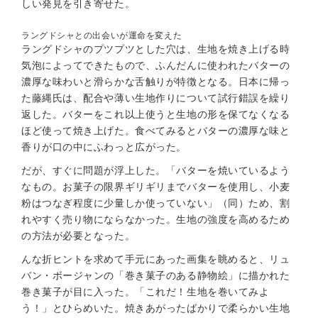
しい発見を引き寄せた。
ラングドシャとの出会いが運命を変えた
ラングドシャのプツプツとした穴は、生地を焼き上げる時
気泡によってできたもので、ふんだんに使われたバターの
濃厚な味わいと滑らかな舌触りが特徴となる。日本に帰っ
た藤縄氏は、配合や薄い生地作りについて試行錯誤を繰り
返した。バターをこれ以上使うと生地の形を保てなくなる
ほど使って焼き上げた。食べてみるとバターの濃厚な味と
香りが口の中にふわっと広がった。
だが、すぐに問題が浮上した。「バターを焼いているよう
なもの。お菓子の限界ギリギリまでバターを使用し、小麦
粉はつなぎ程度に少量しか使っていない」（同）ため、割
れやすく売り物にならなかった。生地の強度を高めるため
の方法が必要となった。
んな折ヒントを求めて手元にあった画集を眺めると、リュ
バン・ボージャンの「巻き菓子のある静物絵」に描かれた
巻き菓子が目に入った。「これだ！生地を巻いてみよ
う！」とひらめいた。焼きあがったばかりで柔らかい生地