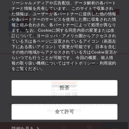
ソーシャルメディアや広告配信、データ解析の各パート
ナーと情報を共有しています。 このサイトで収集され
経営課題解決メニュー
支援情報ヘッドライン
起業支援
た情報は、ユーザーが各パートナーに提供した他の情報
取組事例
や各パートナーのサービスを使用した際に収集された情
報と組み合わされ、各パートナーによって処理が異なり
ます。 なお、Cookieに関する同意内容の変更または改
役立つリンク集
サイトマップ
サイト利用条件
訂について、ヨーロッパ・アメリカ圏からアクセスされ
ている方は各ページに設置されているアイコン（画面左
SNS公式アカウント一覧
ウェブアクセシビリティ
下にある黒いアイコン）で変更が可能です。日本を含む
その他の地域からアクセスされている方はCookie宣言か
らいつでも行うことが可能です。 今回の概要、個人情
サイトポリシー・利用規約
報の取り扱い機構についてはサイトポリシー・利用規約
個人情報保護
をご覧ください。
中小機構とは
拒否
©Organization for Small & Medium Enterprises and Regional
Innovation, JAPAN
全て許可
詳細を見る