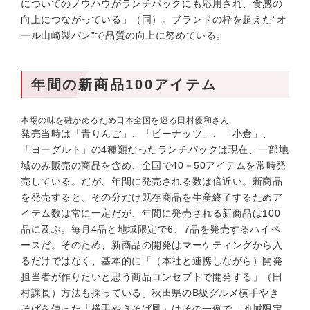
についてのノウハウがランチパックにも応用され、食感の
向上につながっている」（同）。ブランドの枠を超えた“オ
ール山崎製パン”で品質の向上に努めている。
年間の新商品100アイテム
本場の味を確かめるため日本全国を巡る田村優和さん
発売当時は「青りんご」、「ピーナッツ」、「小倉」、
「ヨーグルト」の4種類だったランチパックは現在、一部地
域のみ販売の商品を含め、全国で40－50アイテムを常時発
売している。だが、年間に発売される数は倍近い。新商品
を発売すると、その分だけ既存商品を生産終了するためア
イテム数は常に一定だが、年間に発売される新商品は100
品に及ぶ。毎月4品と地域限定で6、7品を発売するハイペ
ースだ。そのため、新商品の開発はマーケティングから入
るだけではなく、基本的に「（本社と連携しながら）開発
担当者が作りたいと思う商品コンセプトで開発する」（田
村課長）方法も採っている。秋田県のB級グルメ横手やき
そばを使った「横手やきそば風」はその一例で、地域限定