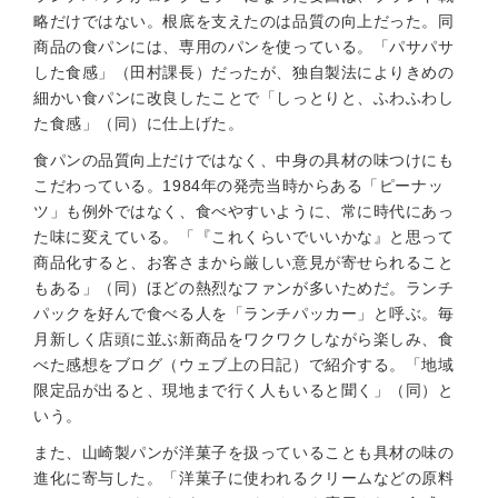
略だけではない。根底を支えたのは品質の向上だった。同
商品の食パンには、専用のパンを使っている。「パサパサ
した食感」（田村課長）だったが、独自製法によりきめの
細かい食パンに改良したことで「しっとりと、ふわふわし
た食感」（同）に仕上げた。
食パンの品質向上だけではなく、中身の具材の味つけにも
こだわっている。1984年の発売当時からある「ピーナッ
ツ」も例外ではなく、食べやすいように、常に時代にあっ
た味に変えている。「『これくらいでいいかな』と思って
商品化すると、お客さまから厳しい意見が寄せられること
もある」（同）ほどの熱烈なファンが多いためだ。ランチ
パックを好んで食べる人を「ランチパッカー」と呼ぶ。毎
月新しく店頭に並ぶ新商品をワクワクしながら楽しみ、食
べた感想をブログ（ウェブ上の日記）で紹介する。「地域
限定品が出ると、現地まで行く人もいると聞く」（同）と
いう。
また、山崎製パンが洋菓子を扱っていることも具材の味の
進化に寄与した。「洋菓子に使われるクリームなどの原料