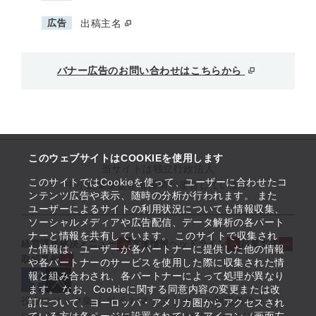
広告
出稿主名
バナー広告のお問い合わせはこちらから
このウェブサイトはCOOKIEを使用します
当サイトは独立行政法人
このサイトではCookieを使って、ユーザーに合わせたコ
中小企業基盤整備機構が運営しています
ンテンツ広告や表示、随時の分析が行われます。 また
ユーザーによるサイトの利用状況についても情報収集、
ソーシャルメディアや広告配信、データ解析の各パート
ナーと情報を共有しています。 このサイトで収集され
経営課題解決メニュー
支援情報ヘッドライン
起業支援
た情報は、ユーザーが各パートナーに提供した他の情報
取組事例
や各パートナーのサービスを使用した際に収集された情
報と組み合わされ、各パートナーによって処理が異なり
ます。 なお、Cookieに関する同意内容の変更または改
役立つリンク集
サイトマップ
サイト利用条件
訂について、ヨーロッパ・アメリカ圏からアクセスされ