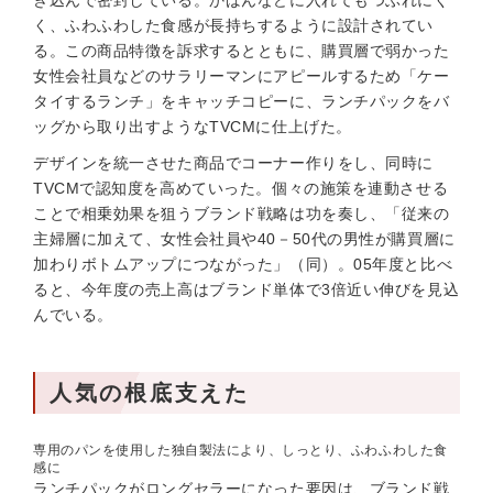
き込んで密封している。かばんなどに入れてもつぶれにく
く、ふわふわした食感が長持ちするように設計されてい
る。この商品特徴を訴求するとともに、購買層で弱かった
女性会社員などのサラリーマンにアピールするため「ケー
タイするランチ」をキャッチコピーに、ランチパックをバ
ッグから取り出すようなTVCMに仕上げた。
デザインを統一させた商品でコーナー作りをし、同時に
TVCMで認知度を高めていった。個々の施策を連動させる
ことで相乗効果を狙うブランド戦略は功を奏し、「従来の
主婦層に加えて、女性会社員や40－50代の男性が購買層に
加わりボトムアップにつながった」（同）。05年度と比べ
ると、今年度の売上高はブランド単体で3倍近い伸びを見込
んでいる。
人気の根底支えた
専用のパンを使用した独自製法により、しっとり、ふわふわした食
感に
ランチパックがロングセラーになった要因は、ブランド戦