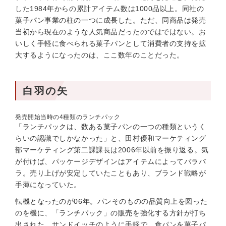
した1984年からの累計アイテム数は1000品以上。同社の
菓子パン事業の柱の一つに成長した。ただ、同商品は発売
当初から現在のような人気商品だったのではではない。お
いしく手軽に食べられる菓子パンとして消費者の支持を拡
大するようになったのは、ここ数年のことだった。
白羽の矢
発売開始当時の4種類のランチパック
「ランチパックは、数ある菓子パンの一つの種類というく
らいの認識でしかなかった」と、田村優和マーケティング
部マーケティング第二課課長は2006年以前を振り返る。気
が付けば、パッケージデザインはアイテムによってバラバ
ラ。売り上げが安定していたこともあり、ブランド戦略が
手薄になっていた。
転機となったのが06年。パンそのものの品質向上を図った
のを機に、「ランチパック」の販売を強化する方針が打ち
出された。サンドイッチのように手軽で、食パンを菓子パ