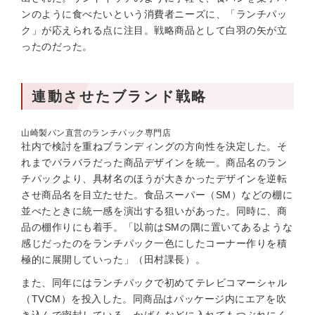
ンのように食べたいという消費者ニーズに、「ランチパッ
ク」が応えられる点に注目。戦略商品として白羽の矢が立
ったのだった。
連動させたブランド戦略
山崎製パン直営のランチパック専門店
社内で検討を重ねブランディングの方向性を決定した。そ
れまでバラバラだった商品デザインを統一。商品名のラン
チパックより、具材名のほうが大きかったデザインを逆転
させ商品名を目立たせた。食品スーパー（SM）などの棚に
並べたときに統一感を演出する狙いがあった。同時に、商
品の棚作りにも着手。「以前はSMの隅に置いてあるような
感じだったのをランチパック一色にしたコーナー作りを積
極的に展開していった」（田村課長）。
また、同年にはランチパックで初めてテレビコマーシャル
（TVCM）を投入した。同商品はパッケージ内にエアを吹