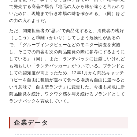
で発売する商品の場合「地元の人から味が違うと言われな
いために、現地まで行き本場の味を確かめる」（同）ほど
の力の入れようだ。
ただ、開発担当者の“思い”で商品化すると、消費者の嗜好
（しこう）と乖離（かいり）してしまう危険性があるの
で、「グループインタビューなどのモニター調査を実施
し、そこでの内容を次の商品開発の際に参考にするように
している」（同）。また、ランチパックには厳しいけれど
も頼もしい「ランチパッカー」がついている。ブランドと
しての認知度が高まったため、12年1月から商品キャッチ
コピーを自由に種類が選べて食べる場所も自由に選べると
いう意味で「自由型ランチ」に変更した。今後も果敢に新
商品開発を続け、ワクワク感を与え続けるブランドとして
ランチパックを育成していく。
企業データ