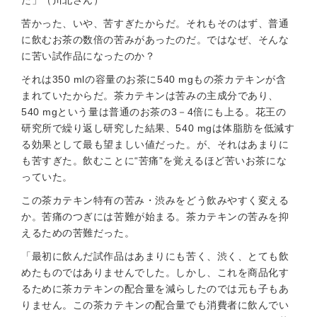
た」（川北さん）
苦かった、いや、苦すぎたからだ。それもそのはず、普通
に飲むお茶の数倍の苦みがあったのだ。ではなぜ、そんな
に苦い試作品になったのか？
それは350 mlの容量のお茶に540 mgもの茶カテキンが含
まれていたからだ。茶カテキンは苦みの主成分であり、
540 mgという量は普通のお茶の3－4倍にも上る。花王の
研究所で繰り返し研究した結果、540 mgは体脂肪を低減す
る効果として最も望ましい値だった。が、それはあまりに
も苦すぎた。飲むことに“苦痛”を覚えるほど苦いお茶にな
っていた。
この茶カテキン特有の苦み・渋みをどう飲みやすく変える
か。苦痛のつぎには苦難が始まる。茶カテキンの苦みを抑
えるための苦難だった。
「最初に飲んだ試作品はあまりにも苦く、渋く、とても飲
めたものではありませんでした。しかし、これを商品化す
るために茶カテキンの配合量を減らしたのでは元も子もあ
りません。この茶カテキンの配合量でも消費者に飲んでい