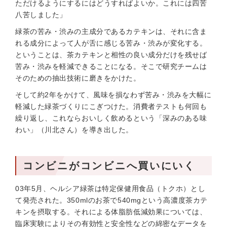
ただけるようにするにはどうすればよいか。これには四苦
八苦しました」
緑茶の苦み・渋みの主成分であるカテキンは、それに含ま
れる成分によって人が舌に感じる苦み・渋みが変化する。
ということは、茶カテキンと相性の良い成分だけを残せば
苦み・渋みを軽減できることになる。そこで研究チームは
そのための抽出技術に磨きをかけた。
そして約2年をかけて、風味を損なわず苦み・渋みを大幅に
軽減した緑茶づくりにこぎつけた。消費者テストも何回も
繰り返し、これならおいしく飲めるという「深みのある味
わい」（川北さん）を導き出した。
コンビニがコンビニへ買いにいく
03年5月、ヘルシア緑茶は特定保健用食品（トクホ）とし
て発売された。350mlのお茶で540mgという高濃度茶カテ
キンを摂取する。それによる体脂肪低減効果については、
臨床実験によりその有効性と安全性などの綿密なデータを