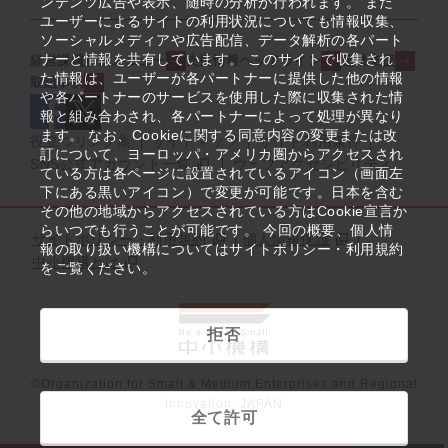
ンテンツ広告や表示、随時の分析が行われます。 また
ユーザーによるサイトの利用状況についても情報収集、
ソーシャルメディアや広告配信、データ解析の各パート
ナーと情報を共有しています。 このサイトで収集され
経営課題解決メニュー
支援情報ヘッドライン
起業支援
た情報は、ユーザーが各パートナーに提供した他の情報
取組事例
や各パートナーのサービスを使用した際に収集された情
報と組み合わされ、各パートナーによって処理が異なり
ます。 なお、Cookieに関する同意内容の変更または改
役立つリンク集
サイトマップ
サイト利用条件
訂について、ヨーロッパ・アメリカ圏からアクセスされ
SNS公式アカウント一覧
ウェブアクセシビリティ
ている方は各ページに設置されているアイコン（画面左
下にある黒いアイコン）で変更が可能です。日本を含む
その他の地域からアクセスされている方はCookie宣言か
らいつでも行うことが可能です。 今回の概要、個人情
サイトポリシー・利用規約
個人情報保護
報の取り扱い機構についてはサイトポリシー・利用規約
中小機構とは
をご覧ください。
拒否
©Organization for Small & Medium Enterprises and Regional
Innovation, JAPAN
全て許可