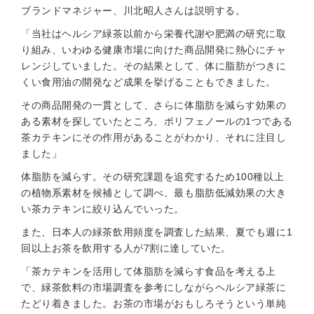
ブランドマネジャー、川北昭人さんは説明する。
「当社はヘルシア緑茶以前から栄養代謝や肥満の研究に取
り組み、いわゆる健康市場に向けた商品開発に熱心にチャ
レンジしていました。その結果として、体に脂肪がつきに
くい食用油の開発など成果を挙げることもできました。
その商品開発の一貫として、さらに体脂肪を減らす効果の
ある素材を探していたところ、ポリフェノールの1つである
茶カテキンにその作用があることがわかり、それに注目し
ました」
体脂肪を減らす。その研究課題を追究するため100種以上
の植物系素材を候補として調べ、最も脂肪低減効果の大き
い茶カテキンに絞り込んでいった。
また、日本人の緑茶飲用頻度を調査した結果、夏でも週に1
回以上お茶を飲用する人が7割に達していた。
「茶カテキンを活用して体脂肪を減らす食品を考える上
で、緑茶飲料の市場調査を参考にしながらヘルシア緑茶に
たどり着きました。お茶の市場がおもしろそうという単純