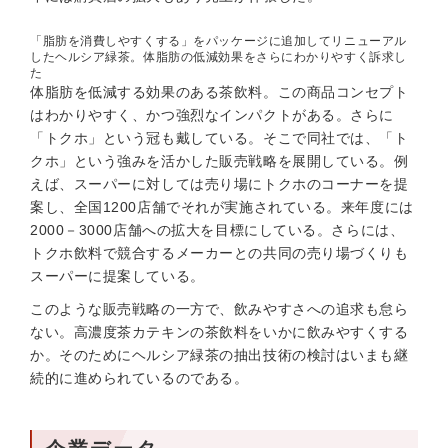
「脂肪を消費しやすくする」をパッケージに追加してリニューアル
したヘルシア緑茶。体脂肪の低減効果をさらにわかりやすく訴求し
た
体脂肪を低減する効果のある茶飲料。この商品コンセプト
はわかりやすく、かつ強烈なインパクトがある。さらに
「トクホ」という冠も戴している。そこで同社では、「ト
クホ」という強みを活かした販売戦略を展開している。例
えば、スーパーに対しては売り場にトクホのコーナーを提
案し、全国1200店舗でそれが実施されている。来年度には
2000－3000店舗への拡大を目標にしている。さらには、
トクホ飲料で競合するメーカーとの共同の売り場づくりも
スーパーに提案している。
このような販売戦略の一方で、飲みやすさへの追求も怠ら
ない。高濃度茶カテキンの茶飲料をいかに飲みやすくする
か。そのためにヘルシア緑茶の抽出技術の検討はいまも継
続的に進められているのである。