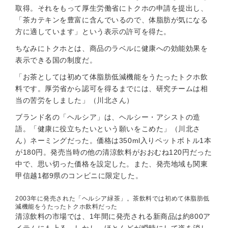
取得。それをもって厚生労働省にトクホの申請を提出し、
「茶カテキンを豊富に含んでいるので、体脂肪が気になる
方に適しています」という表示の許可を得た。
ちなみにトクホとは、商品のラベルに健康への効能効果を
表示できる国の制度だ。
「お茶としては初めて体脂肪低減機能をうたったトクホ飲
料です。厚労省から認可を得るまでには、研究チームは相
当の苦労をしました」（川北さん）
ブランド名の「ヘルシア」は、ヘルシー・アシストの造
語。「健康に役立ちたいという願いをこめた」（川北さ
ん）ネーミングだった。価格は350ml入りペットボトル1本
が180円。発売当時の他の清涼飲料がおおむね120円だった
中で、思い切った価格を設定した。また、発売地域も関東
甲信越1都9県のコンビニに限定した。
2003年に発売された「ヘルシア緑茶」。茶飲料では初めて体脂肪低
減機能をうたったトクホ飲料だった
清涼飲料の市場では、1年間に発売される新商品は約800ア