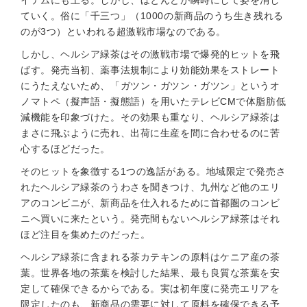
イテムにも上る。しかし、ほとんどが瞬時にして姿を消し
ていく。俗に「千三つ」（1000の新商品のうち生き残れる
のが3つ）といわれる超激戦市場なのである。
しかし、ヘルシア緑茶はその激戦市場で爆発的ヒットを飛
ばす。発売当初、薬事法規制により効能効果をストレート
にうたえないため、「ガツン・ガツン・ガツン」というオ
ノマトペ（擬声語・擬態語）を用いたテレビCMで体脂肪低
減機能を印象づけた。その効果も重なり、ヘルシア緑茶は
まさに飛ぶように売れ、出荷に生産を間に合わせるのに苦
心するほどだった。
そのヒットを象徴する1つの逸話がある。地域限定で発売さ
れたヘルシア緑茶のうわさを聞きつけ、九州など他のエリ
アのコンビニが、新商品を仕入れるために首都圏のコンビ
ニへ買いに来たという。発売間もないヘルシア緑茶はそれ
ほど注目を集めたのだった。
ヘルシア緑茶に含まれる茶カテキンの原料はケニア産の茶
葉。世界各地の茶葉を検討した結果、最も良質な茶葉を安
定して確保できるからである。実は初年度に発売エリアを
限定したのも、新商品の需要に対して原料を確保できる予