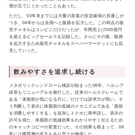
測が立てにくかったこともあった。
ただし、03年末までには大量の茶葉の安定確保の見通しが
つき、04年からは全国へと販路を拡大した。この時点の販
売チャネルはコンビニだけだったが、年間売上げ300億円
を超えるビッグセールスを記録した。さらにその後、販路
を拡大するため販売チャネルをスーパーマーケットにも拡
充していった。
飲みやすさを追求し続ける
メタボリックシンドローム検診が始まった08年、ヘルシア
緑茶もリニューアルを敢行した。従来のヘルスクレームで
ある「体脂肪が気になる方に」だけでは訴求力が弱い。そ
う判断して表示に体脂肪の低減のメカニズムである「脂肪
を消費しやすくする」を追加しトクホに再申請し、表示の
許可を得た。体脂肪の低減効果をわかりやすく伝えるため
のキャッチコピーの変更だった。その効果も相まって、08
年には購買層の拡大もあり売上が伸張した。