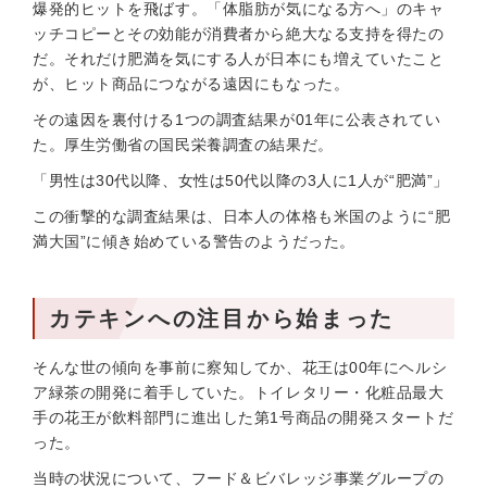
爆発的ヒットを飛ばす。「体脂肪が気になる方へ」のキャ
ッチコピーとその効能が消費者から絶大なる支持を得たの
だ。それだけ肥満を気にする人が日本にも増えていたこと
が、ヒット商品につながる遠因にもなった。
その遠因を裏付ける1つの調査結果が01年に公表されてい
た。厚生労働省の国民栄養調査の結果だ。
「男性は30代以降、女性は50代以降の3人に1人が“肥満”」
この衝撃的な調査結果は、日本人の体格も米国のように“肥
満大国”に傾き始めている警告のようだった。
カテキンへの注目から始まった
そんな世の傾向を事前に察知してか、花王は00年にヘルシ
ア緑茶の開発に着手していた。トイレタリー・化粧品最大
手の花王が飲料部門に進出した第1号商品の開発スタートだ
った。
当時の状況について、フード＆ビバレッジ事業グループの