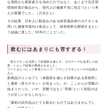
な発想から新規参入を決めたのではなく、あくまで生活習
慣病対策の観点から、現代人の健康不安に役立つという考
えが基盤でした」（川北さん）
その結果、日本人に馴染みのある緑茶葉由来のカテキンを
用いた健康市場向け食品として、緑茶飲料を開発するとい
う結論に達した。00年のことだった。
飲むにはあまりにも苦すぎる！
「茶カテキンを活用して体脂肪を減らす。そのテーマを追求した結
果、ヘルシア緑茶が開発されました」
フード＆ビバレッジ事業グループ・ブランドマネジャーの川北昭人
さん
新商品のコンセプト（体脂肪を減らす効果のある茶飲料）
と素材（茶カテキン）が決まった。が、ここからが苦難の
始まりだった。いや、苦難ではなく“苦痛”という表現のほ
うが正しいかもしれない。
「最初の試作品はとても飲めたものではありませんでし