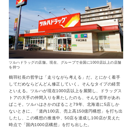
ツルハドラッグの店舗。現在、グループで全国に1000店以上の店舗
を持つ
鶴羽社長の哲学は「走りながら考える」だ。とにかく着手
してだめならどんどん修正していく。そんなタイプの経営
といえる。ツルハが現在1000店以上を展開し、ドラッグス
トアの大手の仲間入りを果たしたのも、そんな哲学があれ
ばこそ。ツルハはさかのぼること79年、北海道に5店しか
ないときに、「道内100店、売上高150億円構想」を打ち出
したし、この構想の推進中、50店を達成し100店が見えた
時点で「国内1000店構想」を打ち出した。