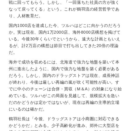
戦に回ってもらう。しかし、「一回落ちた社員の方が強く
なって戻ってくる」という。これが鶴羽流の経営哲学であ
り、人材教育だ。
国内1000店を達成した今、ツルハはどこに向かうのだろう
か。実は現在、国内1万2000店、海外8000店構想を掲げて
いる。今後30年くらいでというから、遠大な計画ともいえ
るが、計2万店の構想は節目で打ち出してきた20倍の理論
だ。
海外で成功を収めるには、北海道で強力な地盤を築いて本
州に進出したように、国内で強力な地盤を築く必要がある
だろう。しかし、国内のドラッグストアは現在、成長神話
が終わり、今後は厳しい再編の嵐が吹く可能性が高い。す
でに中小のチェーンは合併・買収（M＆A）の対象になり始
めている。ツルハがこの局面を見越して、規模拡大を急い
だのかどうかは定かではないが、現在は再編の主導的立場
にいるのは確かだ。
鶴羽社長は「今後、ドラッグストアは小商圏に対応できる
かどうかだ」とみる。少子高齢化が進み、郊外に大型店を