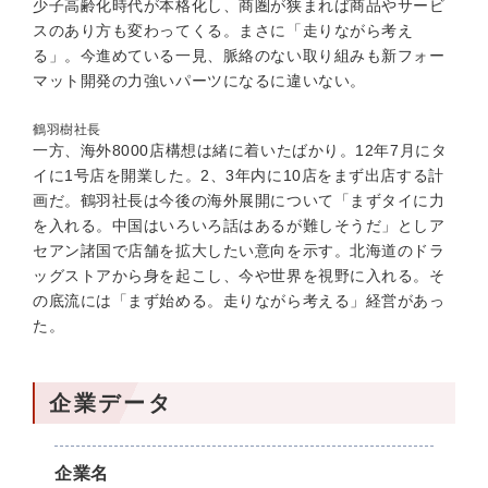
少子高齢化時代が本格化し、商圏が狭まれば商品やサービ
スのあり方も変わってくる。まさに「走りながら考え
る」。今進めている一見、脈絡のない取り組みも新フォー
マット開発の力強いパーツになるに違いない。
鶴羽樹社長
一方、海外8000店構想は緒に着いたばかり。12年7月にタ
イに1号店を開業した。2、3年内に10店をまず出店する計
画だ。鶴羽社長は今後の海外展開について「まずタイに力
を入れる。中国はいろいろ話はあるが難しそうだ」としア
セアン諸国で店舗を拡大したい意向を示す。北海道のドラ
ッグストアから身を起こし、今や世界を視野に入れる。そ
の底流には「まず始める。走りながら考える」経営があっ
た。
企業データ
企業名