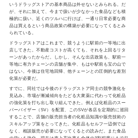
いうドラッグストアの基本商品は外せないとみられる。だ
が、それに加えて、今まで扱いが少なかった食品なども積
極的に扱い、近くのツルハに行けば、一通り日常必要な商
品は買えるという商品政策の構築が必要になってくるとみ
られている。
ドラッグストアはこれまで、競うように駅前の一等地に出
店してきた。不動産コストが高くても、それを上回るリタ
ーンがあったからだ。しかし、そんな出店政策も、駅前一
等地に有力チェーンの店舗が集中、もはや駅前も宝の山で
はない。今後は住宅地回帰、他チェーンとの圧倒的な差別
化策が必要だ。
すでに、同社では今後のドラッグストア同士の競争激化を
見込み、市場が漸減傾向をたどる大衆薬に代わって化粧品
の強化策を打ち出し取り組んできた。例えば化粧品のスー
パーバイザー（SV）を配置、このSVが各店を定期的に巡回
することで、店舗の販売担当者の化粧品知識や販売技術の
スキルアップ策をとってきた。化粧品もセルフ一辺倒では
なく、相談販売が必要になってくるとの読みだ。また食品