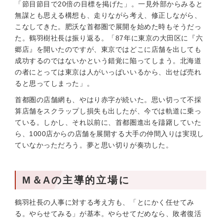
「節目節目で20倍の目標を掲げた」。一見外部からみると
無謀とも思える構想も、走りながら考え、修正しながら、
こなしてきた。肥沃な首都圏で展開を始めた時もそうだっ
た。鶴羽樹社長は振り返る。「87年に東京の大田区に『六
郷店』を開いたのですが、東京ではどこに店舗を出しても
成功するのではないかという錯覚に陥ってしまう。北海道
の者にとっては東京は人がいっぱいいるから、出せば売れ
ると思ってしまった」。
首都圏の店舗網も、やはり赤字が続いた。思い切って不採
算店舗をスクラップし損失も出したが、今では軌道に乗っ
ている。しかし、それ以前に、首都圏進出を躊躇していた
ら、1000店からの店舗を展開する大手の仲間入りは実現し
ていなかっただろう。夢と思い切りが奏功した。
M＆Aの主導的立場に
鶴羽社長の人事に対する考え方も、「とにかく任せてみ
る。やらせてみる」が基本。やらせてだめなら、敗者復活