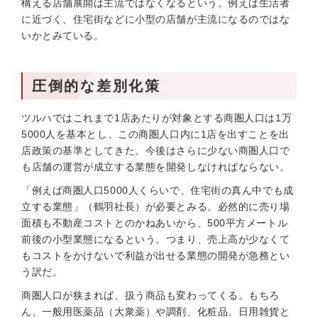
構える店舗展開は主流ではなくなるという。例えば生活者
に近づく、住宅街などに小型の店舗が主流になるのではな
いかとみている。
圧倒的な差別化策
ツルハではこれまで1店あたりが対象とする商圏人口は1万
5000人を基本とし、この商圏人口内に1店を出すことを出
店政策の基準としてきた。今後はさらに少ない商圏人口で
も店舗の運営が成立する業態を開発しなければならない。
「例えば商圏人口5000人くらいで、住宅街の真ん中でも成
立する業態」（鶴羽社長）が必要とみる。必然的に売り場
面積も不動産コストとのかねあいから、500平方メートル
前後の小型業態になるという。つまり、売上高が少なくて
もコストをかけないで利益が出せる業態の開発が急務とい
う訳だ。
商圏人口が狭まれば、扱う商品も変わってくる。もちろ
ん、一般用医薬品（大衆薬）や調剤、化粧品、日用雑貨と