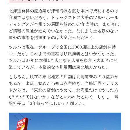
北海道発祥の流通業が津軽海峡を渡り本州で成功するのは
容易ではないだろう。ドラッグストア大手のツルハホール
ディングスが本州での展開を始めた87年当時は、まだ今ほ
ど情報の流通が進んでいなかった。なにより土地勘のない
道外の市場を把握するのは大変だっただろう。
ツルハは現在、グループで全国に1000店以上の店舗を持
つ。だが、これまでの道程は順風満帆とはいかなかった。
ツルハは87年に本州1号店となる店舗を東京・大田区に開
業しているが、本格的な本州展開は東北地方からだ。
もちろん、現在の東北地方の店舗は北海道並みの収益力が
あるが、出店し始めた当初は赤字続き。当時証券アナリス
トからは、「東北の店舗はやめて、北海道だけでやった方
がいいのではないか」などといわれたという。しかし、鶴
羽社長は「3年待ってほしい」と耐えた。