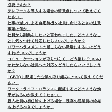
必要ですか？
テレワークを導入する場合の留意点について教えてく
ださい。
仕事の減少による自宅待機を社員に命じるときの注意
事項は何か。
社員から副業をしたいと言われました。どのようなこ
とに気をつけて対応したらよいでしょうか？
パワーハラスメントの起こらない職場にするにはどう
すればいいでしょうか
コミュニケーションが取りづらく、どう接していいの
かわからない社員への対応をどうしたらいいでしょう
か？
LGBTQに配慮した企業の取り組みについて教えてくだ
さい。
ワーク・ライフ・バランスに配慮するとどのような効
果があるのか教えてください。
新入社員の初任給を上げる場合、既存の従業員の給与
も上げるべきでしょうか。