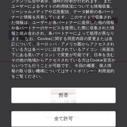
ンテンツ広告や表示、随時の分析が行われます。 また
ユーザーによるサイトの利用状況についても情報収集、
ソーシャルメディアや広告配信、データ解析の各パート
ナーと情報を共有しています。 このサイトで収集され
経営課題解決メニュー
支援情報ヘッドライン
起業支援
た情報は、ユーザーが各パートナーに提供した他の情報
取組事例
や各パートナーのサービスを使用した際に収集された情
報と組み合わされ、各パートナーによって処理が異なり
ます。 なお、Cookieに関する同意内容の変更または改
役立つリンク集
サイトマップ
サイト利用条件
訂について、ヨーロッパ・アメリカ圏からアクセスされ
ている方は各ページに設置されているアイコン（画面左
SNS公式アカウント一覧
ウェブアクセシビリティ
下にある黒いアイコン）で変更が可能です。日本を含む
その他の地域からアクセスされている方はCookie宣言か
らいつでも行うことが可能です。 今回の概要、個人情
サイトポリシー・利用規約
報の取り扱い機構についてはサイトポリシー・利用規約
個人情報保護
をご覧ください。
中小機構とは
拒否
©Organization for Small & Medium Enterprises and Regional
Innovation, JAPAN
全て許可