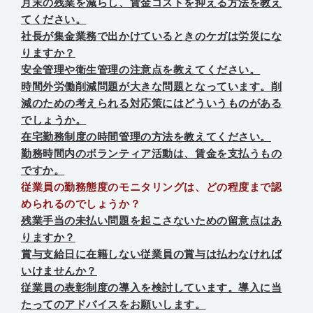
月末の残業を減らし、賃金コストを抑える方法を教え
てください。
社長が集金業務で出かけているときのケガは労災にな
りますか？
安全管理や衛生管理の注意点を教えてください。
時間外労働削減問題が大きな問題となっています。削
減のための考えられる対応策にはどういうものがある
でしょうか。
在宅勤務制度の時間管理の方法を教えてください。
勤務時間内のボランティア活動は、賃金を支払うもの
ですか。
従業員の勤務態度のモニタリングは、どの程度まで認
められるのでしょうか？
残業手当の未払い問題を起こさないための留意点はあ
りますか？
賞与支給日に在籍しない従業員の賞与は払わなければ
いけませんか？
従業員の表彰制度の導入を検討しています。導入に当
たってのアドバイスをお願いします。