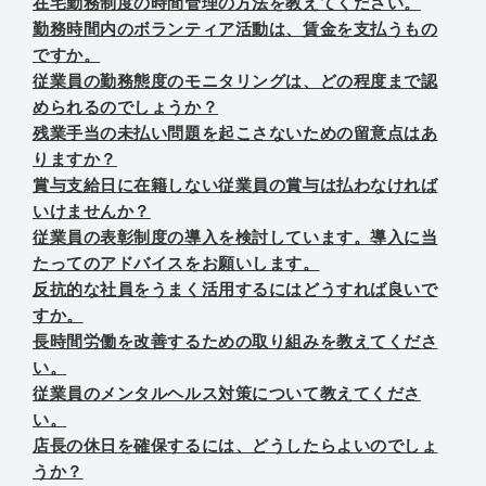
在宅勤務制度の時間管理の方法を教えてください。
勤務時間内のボランティア活動は、賃金を支払うもの
ですか。
従業員の勤務態度のモニタリングは、どの程度まで認
められるのでしょうか？
残業手当の未払い問題を起こさないための留意点はあ
りますか？
賞与支給日に在籍しない従業員の賞与は払わなければ
いけませんか？
従業員の表彰制度の導入を検討しています。導入に当
たってのアドバイスをお願いします。
反抗的な社員をうまく活用するにはどうすれば良いで
すか。
長時間労働を改善するための取り組みを教えてくださ
い。
従業員のメンタルヘルス対策について教えてくださ
い。
店長の休日を確保するには、どうしたらよいのでしょ
うか？