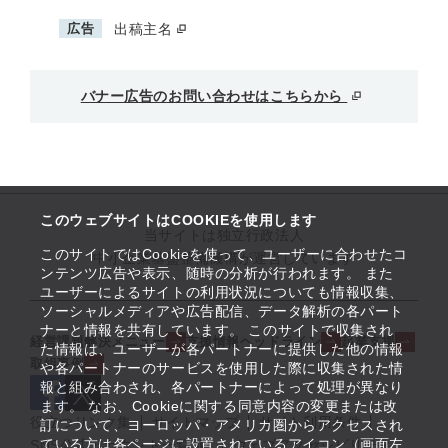
広告
出稿主名
バナー広告のお問い合わせはこちらから
このウェブサイトはCOOKIEを使用します
当サイトは独立行政法人
このサイトではCookieを使って、ユーザーに合わせたコ
中小企業基盤整備機構が運営しています
ンテンツ広告や表示、随時の分析が行われます。 また
ユーザーによるサイトの利用状況についても情報収集、
ソーシャルメディアや広告配信、データ解析の各パート
ナーと情報を共有しています。 このサイトで収集され
経営課題解決メニュー
支援情報ヘッドライン
起業支援
た情報は、ユーザーが各パートナーに提供した他の情報
取組事例
や各パートナーのサービスを使用した際に収集された情
報と組み合わされ、各パートナーによって処理が異なり
ます。 なお、Cookieに関する同意内容の変更または改
役立つリンク集
サイトマップ
サイト利用条件
訂について、ヨーロッパ・アメリカ圏からアクセスされ
ている方は各ページに設置されているアイコン（画面左
SNS公式アカウント一覧
ウェブアクセシビリティ