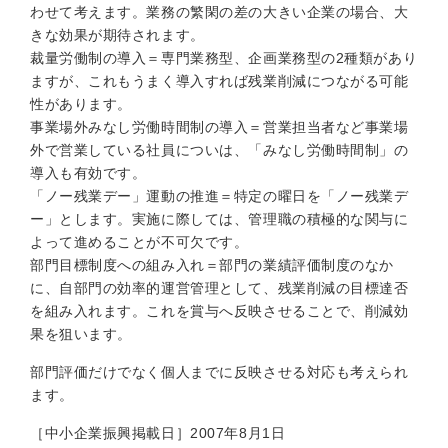
わせて考えます。業務の繁閑の差の大きい企業の場合、大
きな効果が期待されます。
裁量労働制の導入＝専門業務型、企画業務型の2種類があり
ますが、これもうまく導入すれば残業削減につながる可能
性があります。
事業場外みなし労働時間制の導入＝営業担当者など事業場
外で営業している社員についは、「みなし労働時間制」の
導入も有効です。
「ノー残業デー」運動の推進＝特定の曜日を「ノー残業デ
ー」とします。実施に際しては、管理職の積極的な関与に
よって進めることが不可欠です。
部門目標制度への組み入れ＝部門の業績評価制度のなか
に、自部門の効率的運営管理として、残業削減の目標達否
を組み入れます。これを賞与へ反映させることで、削減効
果を狙います。
部門評価だけでなく個人までに反映させる対応も考えられ
ます。
［中小企業振興掲載日］2007年8月1日