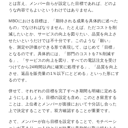
とは言え、メンバー自らが設定した目標であれば、どのよ
うな内容でもよいというわけではありません。
MBOにおける目標は、「期待される成果を具体的に述べた
もの」でなければなりません。たとえば、ただコストを削
減したいとか、サービスの向上を図りたい、品質を向上さ
せたいというだけでは不十分です。このような「願い」
を、測定や評価ができる形で表現して、はじめて「目標」
となるのです。具体的には、「部門のコストを7％削減す
る」、「サービスの向上を図り、すべての電話注文を受け
つけてから24時間以内に確実に処理する」、「品質を向上
させ、返品を販売量の1％以下にとどめる」といった形にす
るのです。
併せて、それぞれの目標を完了すべき期間も明確に定める
ようにしましょう。目標の設定も含め、このとき留意する
ことは、上位者とメンバーが面接において十分話し合った
上で決定することです。双方確認することが重要です。
さて、メンバーが自ら目標を設定することで、モチベーシ
ョンが高まり、一人ひとりが仕事に意欲的に取り組むよう