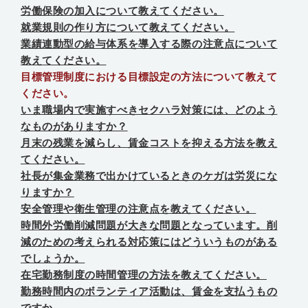
労働保険の加入について教えてください。
就業規則の作り方について教えてください。
業績連動型の給与体系を導入する際の注意点について
教えてください。
目標管理制度における目標設定の方法について教えて
ください。
いま職場内で実施すべきセクハラ対策には、どのよう
なものがありますか？
月末の残業を減らし、賃金コストを抑える方法を教え
てください。
社長が集金業務で出かけているときのケガは労災にな
りますか？
安全管理や衛生管理の注意点を教えてください。
時間外労働削減問題が大きな問題となっています。削
減のための考えられる対応策にはどういうものがある
でしょうか。
在宅勤務制度の時間管理の方法を教えてください。
勤務時間内のボランティア活動は、賃金を支払うもの
ですか。