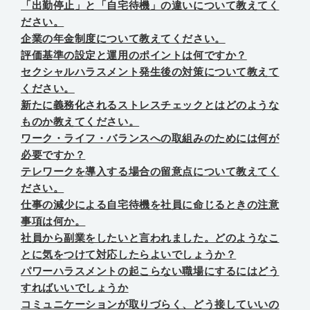
「出勤停止」と「自宅待機」の違いについて教えてく
ださい。
企業の年金制度について教えてください。
評価基準の設定と運用のポイントは何ですか？
セクシャルハラスメント発生後の対策について教えて
ください。
新たに義務化されるストレスチェックとはどのような
ものか教えてください。
ワーク・ライフ・バランスへの取組みのためには何が
必要ですか？
テレワークを導入する場合の留意点について教えてく
ださい。
仕事の減少による自宅待機を社員に命じるときの注意
事項は何か。
社員から副業をしたいと言われました。どのようなこ
とに気をつけて対応したらよいでしょうか？
パワーハラスメントの起こらない職場にするにはどう
すればいいでしょうか
コミュニケーションが取りづらく、どう接していいの