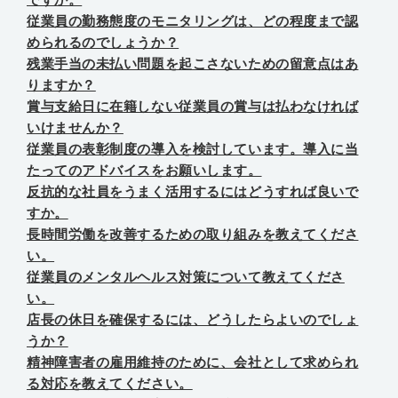
従業員の勤務態度のモニタリングは、どの程度まで認
められるのでしょうか？
残業手当の未払い問題を起こさないための留意点はあ
りますか？
賞与支給日に在籍しない従業員の賞与は払わなければ
いけませんか？
従業員の表彰制度の導入を検討しています。導入に当
たってのアドバイスをお願いします。
反抗的な社員をうまく活用するにはどうすれば良いで
すか。
長時間労働を改善するための取り組みを教えてくださ
い。
従業員のメンタルヘルス対策について教えてくださ
い。
店長の休日を確保するには、どうしたらよいのでしょ
うか？
精神障害者の雇用維持のために、会社として求められ
る対応を教えてください。