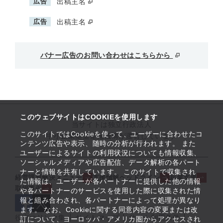
広告
出稿主名
広告
出稿主名
バナー広告のお問い合わせはこちらから
このウェブサイトはCOOKIEを使用します
当サイトは独立行政法人
このサイトではCookieを使って、ユーザーに合わせたコ
中小企業基盤整備機構が運営しています
ンテンツ広告や表示、随時の分析が行われます。 また
ユーザーによるサイトの利用状況についても情報収集、
ソーシャルメディアや広告配信、データ解析の各パート
ナーと情報を共有しています。 このサイトで収集され
経営課題解決メニュー
支援情報ヘッドライン
起業支援
た情報は、ユーザーが各パートナーに提供した他の情報
取組事例
や各パートナーのサービスを使用した際に収集された情
報と組み合わされ、各パートナーによって処理が異なり
ます。 なお、Cookieに関する同意内容の変更または改
役立つリンク集
サイトマップ
サイト利用条件
訂について、ヨーロッパ・アメリカ圏からアクセスされ