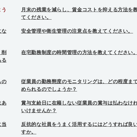
よう
月末の残業を減らし、賃金コストを抑える方法を
てください。
にな
安全管理や衛生管理の注意点を教えてください。
。削
在宅勤務制度の時間管理の方法を教えてください
ある
もの
従業員の勤務態度のモニタリングは、どの程度ま
められるのでしょうか？
はあ
賞与支給日に在籍しない従業員の賞与は払わなけ
いけませんか？
に当
反抗的な社員をうまく活用するにはどうすれば良
すか。