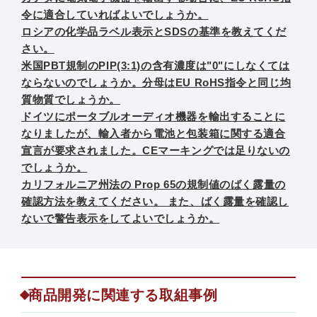
令に適合していればよいでしょうか。
ロシアの化学品ラベル表示とSDSの基準を教えてくだ
さい。
米国PBT規制のPIP(3:1)の含有濃度は"0"にしなくては
ならないのでしょうか。分母はEU RoHS指令と同じ均
質物質でしょうか。
ドイツにポータブルオーディオ機器を輸出することに
なりましたが、輸入者から電池と包装箱に関する適合
宣言が要求されました。CEマーキングでは足りないの
でしょうか。
カリフォルニア州法の Prop 65の規制値のばく露量の
確認方法を教えてください。 また、ばく露量を確認し
ないで警告表示をしてよいでしょうか。
商品開発に関連する取組事例