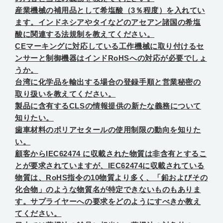
産業機械の補用品として希塩酸（3％程度）を入れてい
ます。インドネシアやタイなどのアセアン諸国の希塩
酸に関連する法規制を教えてください。
CEマーキングに対応している工作機械に取り付けるセ
ンサーと制御機器はインドRoHSへの対応が必要でしょ
うか。
台湾に化学品を輸出する場合の登録手順と営業秘密の
取り扱いを教えてください。
製品に含有するCLSの情報提供の新たな義務について
知りたい。
歯車材料のポリアセタールの使用制限の動向を知りた
い。
顧客からIEC62474 に収載された物質は非含有とするこ
とが要求されていますが、IEC62474に収載されている
物質は、RoHS指令の10物質より多く、「鉛およびその
化合物」のような物質名が特定できないものもありま
す。サプライヤーへの要求をどのようにすべきか教え
てください。