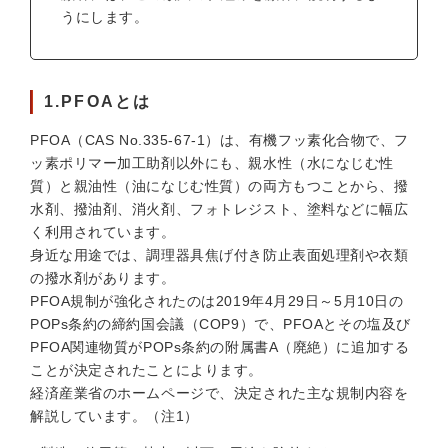
うにします。
1.PFOAとは
PFOA（CAS No.335-67-1）は、有機フッ素化合物で、フ
ッ素ポリマー加工助剤以外にも、親水性（水になじむ性
質）と親油性（油になじむ性質）の両方もつことから、撥
水剤、撥油剤、消火剤、フォトレジスト、塗料などに幅広
く利用されています。
身近な用途では、調理器具焦げ付き防止表面処理剤や衣類
の撥水剤があります。
PFOA規制が強化されたのは2019年4月29日～5月10日の
POPs条約の締約国会議（COP9）で、PFOAとその塩及び
PFOA関連物質がPOPs条約の附属書A（廃絶）に追加する
ことが決定されたことによります。
経済産業省のホームページで、決定された主な規制内容を
解説しています。（注1）