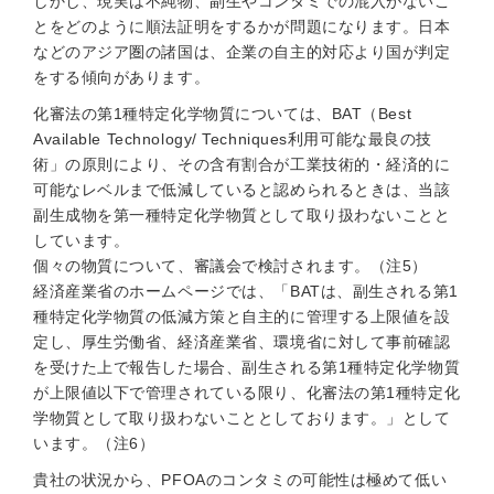
しかし、現実は不純物、副生やコンタミでの混入がないこ
とをどのように順法証明をするかが問題になります。日本
などのアジア圏の諸国は、企業の自主的対応より国が判定
をする傾向があります。
化審法の第1種特定化学物質については、BAT（Best
Available Technology/ Techniques利用可能な最良の技
術」の原則により、その含有割合が工業技術的・経済的に
可能なレベルまで低減していると認められるときは、当該
副生成物を第一種特定化学物質として取り扱わないことと
しています。
個々の物質について、審議会で検討されます。（注5）
経済産業省のホームページでは、「BATは、副生される第1
種特定化学物質の低減方策と自主的に管理する上限値を設
定し、厚生労働省、経済産業省、環境省に対して事前確認
を受けた上で報告した場合、副生される第1種特定化学物質
が上限値以下で管理されている限り、化審法の第1種特定化
学物質として取り扱わないこととしております。」として
います。（注6）
貴社の状況から、PFOAのコンタミの可能性は極めて低い