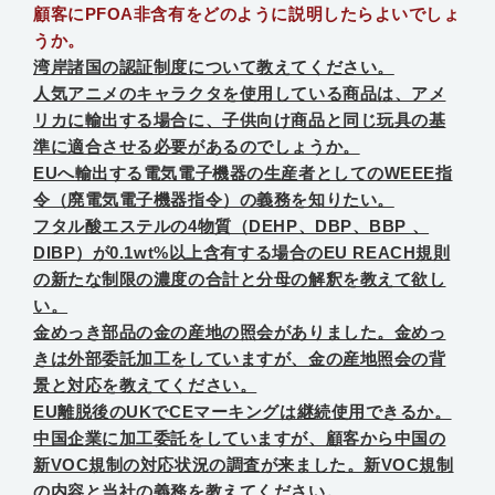
顧客にPFOA非含有をどのように説明したらよいでしょ
うか。
湾岸諸国の認証制度について教えてください。
人気アニメのキャラクタを使用している商品は、アメ
リカに輸出する場合に、子供向け商品と同じ玩具の基
準に適合させる必要があるのでしょうか。
EUへ輸出する電気電子機器の生産者としてのWEEE指
令（廃電気電子機器指令）の義務を知りたい。
フタル酸エステルの4物質（DEHP、DBP、BBP 、
DIBP）が0.1wt%以上含有する場合のEU REACH規則
の新たな制限の濃度の合計と分母の解釈を教えて欲し
い。
金めっき部品の金の産地の照会がありました。金めっ
きは外部委託加工をしていますが、金の産地照会の背
景と対応を教えてください。
EU離脱後のUKでCEマーキングは継続使用できるか。
中国企業に加工委託をしていますが、顧客から中国の
新VOC規制の対応状況の調査が来ました。新VOC規制
の内容と当社の義務を教えてください。