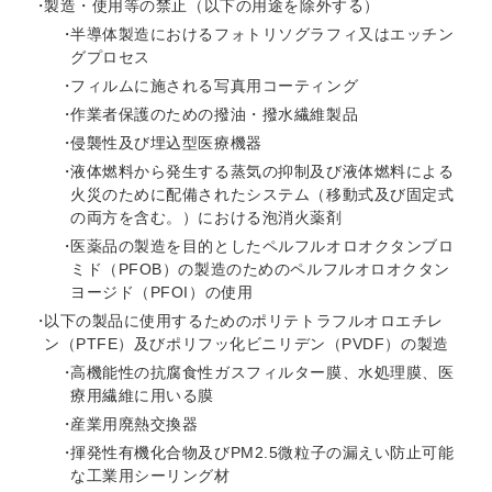
製造・使用等の禁止（以下の用途を除外する）
半導体製造におけるフォトリソグラフィ又はエッチン
グプロセス
フィルムに施される写真用コーティング
作業者保護のための撥油・撥水繊維製品
侵襲性及び埋込型医療機器
液体燃料から発生する蒸気の抑制及び液体燃料による
火災のために配備されたシステム（移動式及び固定式
の両方を含む。）における泡消火薬剤
医薬品の製造を目的としたペルフルオロオクタンブロ
ミド（PFOB）の製造のためのペルフルオロオクタン
ヨージド（PFOI）の使用
以下の製品に使用するためのポリテトラフルオロエチレ
ン（PTFE）及びポリフッ化ビニリデン（PVDF）の製造
高機能性の抗腐食性ガスフィルター膜、水処理膜、医
療用繊維に用いる膜
産業用廃熱交換器
揮発性有機化合物及びPM2.5微粒子の漏えい防止可能
な工業用シーリング材