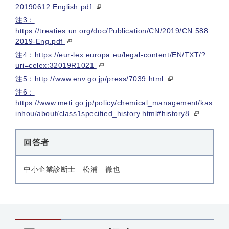
20190612.English.pdf
注3：
https://treaties.un.org/doc/Publication/CN/2019/CN.588.
2019-Eng.pdf
注4：https://eur-lex.europa.eu/legal-content/EN/TXT/?
uri=celex:32019R1021
注5：http://www.env.go.jp/press/7039.html
注6：
https://www.meti.go.jp/policy/chemical_management/kas
inhou/about/class1specified_history.html#history8
回答者
中小企業診断士 松浦 徹也