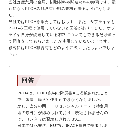
当社は産業用の金属、樹脂材料や関連材料の卸商です。最
近になりPFOAの非含有証明の要求が来るようになりまし
た。
当社ではPFOAを販売してはおらず、また、サプライヤも
PFOAを工程で使用していないと回答がありました。サプ
ライヤ自身が調達している材料についてもできるだけ遡っ
て調査をしてもらいましたが使用していないようです。
顧客にはPFOA非含有をどのように説明したらよいでしょ
うか
回答
PFOAは、POPs条約の附属書Aに収載されたこと
で、製造、輸入や使用ができなくなりました。し
かし、当分の間、エッセンシャルユース（特定用
途の除外）が認められており、廃絶されませんの
で、コンタミは否定しきれません。
日本では化審法、EUではREACH規則で規制しま