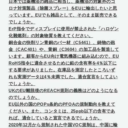
日本では薬機法の雑品に相当し、薬機法の対象外のコ
ロナ対策製品（除菌スプレー）をEUに輸出したいと思
っています。EUでも雑品として、そのまま販売できる
でしょうか。
ErP指令でディスプレイに使用が禁止された「ハロゲン
化難燃剤」の対象物質を教えてください。
銅合金の快削リン青銅のバー材（C5441）、鋳物の砲
金（CAC401）や、黄銅（C3604）の加工品を製造して
います。顧客からEU向け電気機器に組み込むので、EU
RoHS指令に適合させるために鉛の含有率を4％以下に
する要求がありました。在庫品を測定したところいず
れも実測データは4％未満でした。適合宣言をしてよい
でしょうか。
UKのEU離脱後のREACH規則の義務はどのようになる
のでしょうか。
EU以外の国のPOPs条約のPFOAの規制動向を教えて
ください。また、コンタミは、25ppb以下の含有であ
れば、適合していると宣言できるでしょうか。
2020年12月から規制された中国VOC規制は、中国に輸