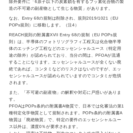
除外要件に「6原子以下の炭素鎖を有するフッ素化合物の製
造の不可避の副産物として生じる物質」があります。
なお、Entry 68の規制は削除され、規則2019/1021（EU
POPs規則）に移動します。（注4）
REACH規則の附属書XVII Entry 68の規制（EU POPs規
則）は、半導体のフォトリソグラフィ工程又は化合物半導
体のエッチング工程などのエッセンシャルユース（特定用
途の除外）が認められており、当分の間は、PFOAが流通
することになります。エッセンシャルユースが全くない廃
絶であれば、コンタミなどのリスクはないのですが、エッ
センシャルユースが認められていますのでコンタミが危惧
されます。
また、「不可避の副産物」の解釈や対応に戸惑いがありま
す。
PFOAはPOPs条約の附属書A物質で、日本では化審法の第1
種特定化学物質として規制されます。POPs条約の附属書A
物質は「廃絶物質」で、特定の要件のエッセンシャルユー
ス以外は、濃度0％が要求されます。