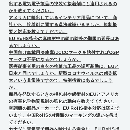
出する電気電子製品の塗装や接着剤にも適用されるの
かを教えてください。
アメリカに輸出しているインテリア用品について、商
社から、接着剤に関する遵法確認がきました。規制概
要と対応を教えてください。
EU RoHS指令の真鍮材中の鉛の除外の期限の延長はあ
るでしょうか。
中国向け車載用冷凍庫はCCCマークを貼付すればCGP
マークは不要になるのでしょうか。
医療従事者用の白衣の抗菌加工品の認可基準は、EUと
日本と同じでしょうか。新型コロナウイルスの感染拡
大という非常時ですので、特例措置はあるでしょう
か。
商品を発送するときの梱包材や緩衝材のEUとアメリカ
の有害化学物質規制の強化の動向を教えてください。
空調機の部品メーカーで、EU RoHS指令対応は済んで
います。中国RoHSの4種類のマーキングの違いを教え
てください。
カナダに電気電子機器を輸出する場合に、EU RoHS指