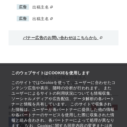
広告
出稿主名
広告
出稿主名
バナー広告のお問い合わせはこちらから
このウェブサイトはCOOKIEを使用します
当サイトは独立行政法人
このサイトではCookieを使って、ユーザーに合わせたコ
中小企業基盤整備機構が運営しています
ンテンツ広告や表示、随時の分析が行われます。 また
ユーザーによるサイトの利用状況についても情報収集、
ソーシャルメディアや広告配信、データ解析の各パート
ナーと情報を共有しています。 このサイトで収集され
経営課題解決メニュー
支援情報ヘッドライン
起業支援
た情報は、ユーザーが各パートナーに提供した他の情報
取組事例
や各パートナーのサービスを使用した際に収集された情
報と組み合わされ、各パートナーによって処理が異なり
ます。 なお、Cookieに関する同意内容の変更または改