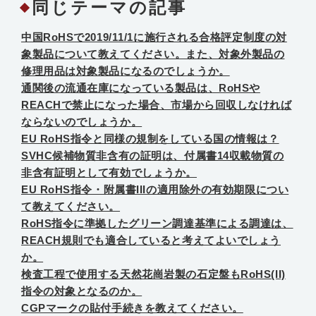
同じテーマの記事
中国RoHSで2019/11/1に施行される合格評定制度の対
象製品について教えてください。また、対象外製品の
修理用品は対象製品になるのでしょうか。
通関後の流通在庫になっている製品は、RoHSや
REACHで禁止になった場合、市場から回収しなければ
ならないのでしょうか。
EU RoHS指令と同様の規制をしている国の情報は？
SVHC候補物質非含有の証明は、付属書14収載物質の
非含有証明として有効でしょうか。
EU RoHS指令・附属書IIIの適用除外の有効期限につい
て教えてください。
RoHS指令に準拠したグリーン調達基準による調達は、
REACH規則でも適合していると考えてよいでしょう
か。
検査工程で使用する天然花崗岩製の石定盤もRoHS(II)
指令の対象となるのか。
CGPマークの貼付手続きを教えてください。