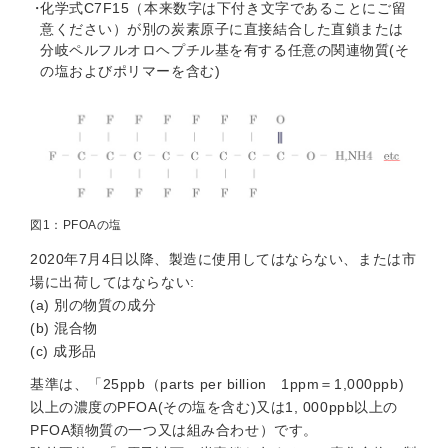
化学式C7F15（本来数字は下付き文字であることにご留
意ください）が別の炭素原子に直接結合した直鎖または
分岐ペルフルオロヘプチル基を有する任意の関連物質(そ
の塩およびポリマーを含む)
図1：PFOAの塩
2020年7月4日以降、製造に使用してはならない、または市
場に出荷してはならない:
(a) 別の物質の成分
(b) 混合物
(c) 成形品
基準は、「25ppb（parts per billion 1ppm＝1,000ppb)
以上の濃度のPFOA(その塩を含む)又は1, 000ppb以上の
PFOA類物質の一つ又は組み合わせ）です。