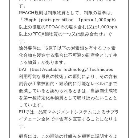
す。
REACH規則は制限物質として、制限の基準は、
「25ppb（parts per billion 1ppm＝1,000ppb)
以上の濃度のPFOA(その塩を含む)又は1,000ppb
以上のPFOA類物質の一つ又は組み合わせ」で
す。
除外要件に「6原子以下の炭素鎖を有するフッ素
化合物を製造する場合に不可避の副産物として生
じる物質」があります。
BAT（Best Available Technology/ Techniques
利用可能な最良の技術」の原則により、その含有
割合が工業技術的・経済的に可能なレベルにまで
低減していると認められるときは、当該副生成物
を第一種特定化学物質として取り扱わないことと
しています。
EUでは、品質マネジメントシステムによるサプラ
イチェーン全体で非含有を宣言することになりま
す。
顧客には、この順法の仕組みを顧客に説明するよ