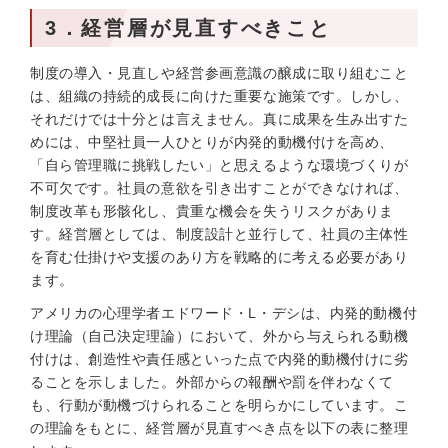
3．経営層が見直すべきこと
制度の導入・見直しや経営参画意識の醸成に取り組むこと
は、組織の持続的成長に向けた重要な施策です。しかし、
それだけでは十分とは言えません。真に成果を生み出すた
めには、中堅社員一人ひとりが内発的動機付けを高め、
「自ら管理職に挑戦したい」と思えるような環境づくりが
不可欠です。社員の意欲を引き出すことができなければ、
制度改革も形骸化し、貴重な機会を失うリスクがありま
す。経営層としては、制度設計と並行して、社員の主体性
を育む仕掛けや支援のあり方を戦略的に考える必要があり
ます。
アメリカの心理学者エドワード・L・デシは、内発的動機付
け理論（自己決定理論）において、外から与えられる動機
付けは、創造性や責任感といった点で内発的動機付けに劣
ることを示しました。外部からの報酬や罰を伴わなくて
も、行動が動機づけられることを明らかにしています。こ
の理論をもとに、経営層が見直すべき点を以下の表に整理