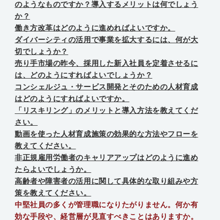
のようなものですか？導入するメリットは何でしょう
か？
働き方改革はどのように進めればよいですか。
ダイバーシティの活用で事業を拡大するには、何が大
切でしょうか？
売り手市場の昨今、採用した新入社員を定着させるに
は、どのようにすればよいでしょうか？
コンシェルジュ・サービス開発とそのための人材育成
はどのようにすればよいですか。
「リスキリング」のメリットと導入方法を教えてくだ
さい。
動画を使った人材育成施策の効果的な方法やフローを
教えてください。
非正規雇用労働者のキャリアアップはどのように進め
たらよいでしょうか。
高齢者や障害者の活用に関して具体的な取り組みや方
策を教えてください。
中堅社員の多くが管理職になりたがりません。何か有
効な手段や、経営層が見直すべきことはありますか。