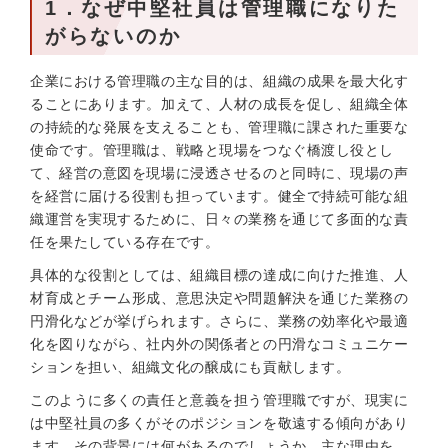
1．なぜ中堅社員は管理職になりた
がらないのか
企業における管理職の主な目的は、組織の成果を最大化す
ることにあります。加えて、人材の成長を促し、組織全体
の持続的な発展を支えることも、管理職に課された重要な
使命です。管理職は、戦略と現場をつなぐ橋渡し役とし
て、経営の意図を現場に浸透させるのと同時に、現場の声
を経営に届ける役割も担っています。健全で持続可能な組
織運営を実現するために、日々の業務を通じて多面的な責
任を果たしている存在です。
具体的な役割としては、組織目標の達成に向けた推進、人
材育成とチーム形成、意思決定や問題解決を通じた業務の
円滑化などが挙げられます。さらに、業務の効率化や最適
化を図りながら、社内外の関係者との円滑なコミュニケー
ションを担い、組織文化の醸成にも貢献します。
このように多くの責任と意義を担う管理職ですが、現実に
は中堅社員の多くがそのポジションを敬遠する傾向があり
ます。その背景には何があるのでしょうか。主な理由を、