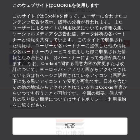
このウェブサイトはCOOKIEを使用します
当サイトは独立行政法人
このサイトではCookieを使って、ユーザーに合わせたコ
中小企業基盤整備機構が運営しています
ンテンツ広告や表示、随時の分析が行われます。 また
ユーザーによるサイトの利用状況についても情報収集、
ソーシャルメディアや広告配信、データ解析の各パート
ナーと情報を共有しています。 このサイトで収集され
経営課題解決メニュー
支援情報ヘッドライン
起業支援
た情報は、ユーザーが各パートナーに提供した他の情報
取組事例
や各パートナーのサービスを使用した際に収集された情
報と組み合わされ、各パートナーによって処理が異なり
ます。 なお、Cookieに関する同意内容の変更または改
役立つリンク集
サイトマップ
サイト利用条件
訂について、ヨーロッパ・アメリカ圏からアクセスされ
ている方は各ページに設置されているアイコン（画面左
SNS公式アカウント一覧
ウェブアクセシビリティ
下にある黒いアイコン）で変更が可能です。日本を含む
その他の地域からアクセスされている方はCookie宣言か
らいつでも行うことが可能です。 今回の概要、個人情
サイトポリシー・利用規約
報の取り扱い機構についてはサイトポリシー・利用規約
個人情報保護
をご覧ください。
中小機構とは
拒否