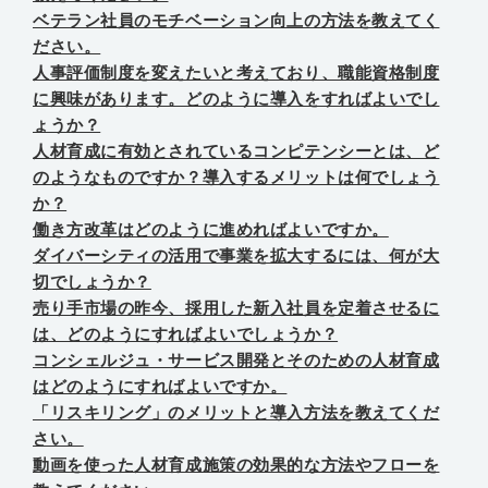
ベテラン社員のモチベーション向上の方法を教えてく
ださい。
人事評価制度を変えたいと考えており、職能資格制度
に興味があります。どのように導入をすればよいでし
ょうか？
人材育成に有効とされているコンピテンシーとは、ど
のようなものですか？導入するメリットは何でしょう
か？
働き方改革はどのように進めればよいですか。
ダイバーシティの活用で事業を拡大するには、何が大
切でしょうか？
売り手市場の昨今、採用した新入社員を定着させるに
は、どのようにすればよいでしょうか？
コンシェルジュ・サービス開発とそのための人材育成
はどのようにすればよいですか。
「リスキリング」のメリットと導入方法を教えてくだ
さい。
動画を使った人材育成施策の効果的な方法やフローを