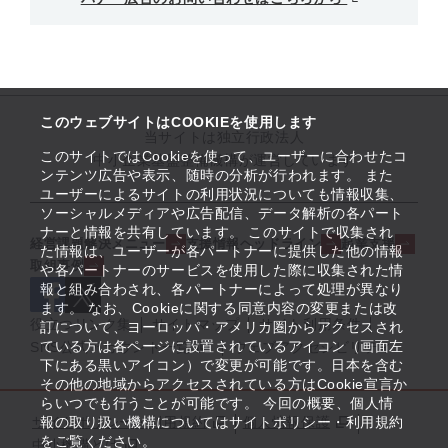
このウェブサイトはCOOKIEを使用します
当サイトは独立行政法人
このサイトではCookieを使って、ユーザーに合わせたコ
中小企業基盤整備機構が運営しています
ンテンツ広告や表示、随時の分析が行われます。 また
ユーザーによるサイトの利用状況についても情報収集、
ソーシャルメディアや広告配信、データ解析の各パート
ナーと情報を共有しています。 このサイトで収集され
経営課題解決メニュー
支援情報ヘッドライン
起業支援
た情報は、ユーザーが各パートナーに提供した他の情報
取組事例
や各パートナーのサービスを使用した際に収集された情
報と組み合わされ、各パートナーによって処理が異なり
ます。 なお、Cookieに関する同意内容の変更または改
役立つリンク集
サイトマップ
サイト利用条件
訂について、ヨーロッパ・アメリカ圏からアクセスされ
ている方は各ページに設置されているアイコン（画面左
SNS公式アカウント一覧
ウェブアクセシビリティ
下にある黒いアイコン）で変更が可能です。日本を含む
その他の地域からアクセスされている方はCookie宣言か
らいつでも行うことが可能です。 今回の概要、個人情
サイトポリシー・利用規約
報の取り扱い機構についてはサイトポリシー・利用規約
個人情報保護
をご覧ください。
中小機構とは