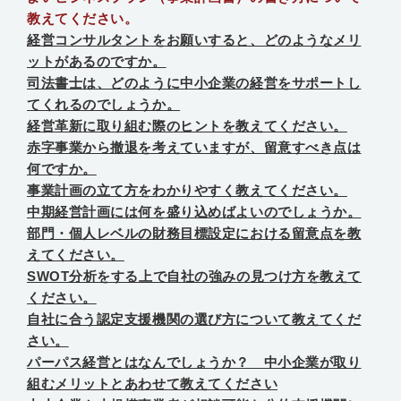
教えてください。
経営コンサルタントをお願いすると、どのようなメリ
ットがあるのですか。
司法書士は、どのように中小企業の経営をサポートし
てくれるのでしょうか。
経営革新に取り組む際のヒントを教えてください。
赤字事業から撤退を考えていますが、留意すべき点は
何ですか。
事業計画の立て方をわかりやすく教えてください。
中期経営計画には何を盛り込めばよいのでしょうか。
部門・個人レベルの財務目標設定における留意点を教
えてください。
SWOT分析をする上で自社の強みの見つけ方を教えて
ください。
自社に合う認定支援機関の選び方について教えてくだ
さい。
パーパス経営とはなんでしょうか？ 中小企業が取り
組むメリットとあわせて教えてください