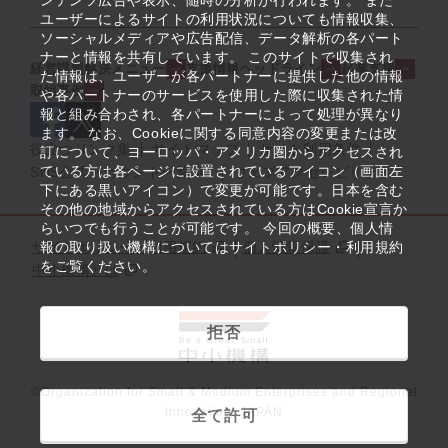
ンテンツ広告や表示、随時の分析が行われます。 また
ユーザーによるサイトの利用状況についても情報収集、
ソーシャルメディアや広告配信、データ解析の各パート
ナーと情報を共有しています。 このサイトで収集され
経営課題解決メニュー
支援情報ヘッドライン
起業支援
た情報は、ユーザーが各パートナーに提供した他の情報
取組事例
や各パートナーのサービスを使用した際に収集された情
報と組み合わされ、各パートナーによって処理が異なり
ます。 なお、Cookieに関する同意内容の変更または改
役立つリンク集
サイトマップ
サイト利用条件
訂について、ヨーロッパ・アメリカ圏からアクセスされ
ている方は各ページに設置されているアイコン（画面左
SNS公式アカウント一覧
ウェブアクセシビリティ
下にある黒いアイコン）で変更が可能です。日本を含む
その他の地域からアクセスされている方はCookie宣言か
らいつでも行うことが可能です。 今回の概要、個人情
サイトポリシー・利用規約
報の取り扱い機構についてはサイトポリシー・利用規約
個人情報保護
をご覧ください。
中小機構とは
拒否
©Organization for Small & Medium Enterprises and Regional
Innovation, JAPAN
全て許可