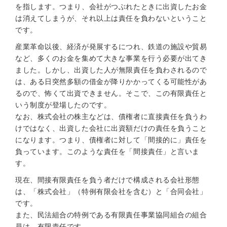
を指します。つまり、会社がつぶれたときに出資したお金
は消えてしまうが、それ以上は責任を負わないということ
です。
産業革命以後、経済が発展するにつれ、鉄道の施設や貿易
など、多くのお金を集めて大きな事業を行う必要が出てき
ました。しかし、出資した人が無限責任を負わされるので
は、ある日突然多額の借金が降りかかってくる可能性があ
るので、怖くて出資できません。そこで、この有限責任と
いう制度が登場したのです。
なお、株式会社の株主などは、債権者に直接責任を負うわ
けではなく、出資した会社に出資額だけの責任を負うこと
になります。つまり、債権者に対して「間接的に」責任を
負っています。このような責任を「間接責任」と言いま
す。
現在、間接有限責任を負う者だけで構成される会社形態
は、「株式会社」（特例有限会社を含む）と「合同会社」
です。
また、民法組合の特例である有限責任事業協同組合の組合
員は、有限責任です。