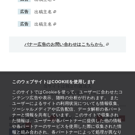
広告
出稿主名
広告
出稿主名
バナー広告のお問い合わせはこちらから
このウェブサイトはCOOKIEを使用します
当サイトは独立行政法人
このサイトではCookieを使って、ユーザーに合わせたコ
中小企業基盤整備機構が運営しています
ンテンツ広告や表示、随時の分析が行われます。 また
ユーザーによるサイトの利用状況についても情報収集、
ソーシャルメディアや広告配信、データ解析の各パート
ナーと情報を共有しています。 このサイトで収集され
経営課題解決メニュー
支援情報ヘッドライン
起業支援
た情報は、ユーザーが各パートナーに提供した他の情報
取組事例
や各パートナーのサービスを使用した際に収集された情
報と組み合わされ、各パートナーによって処理が異なり