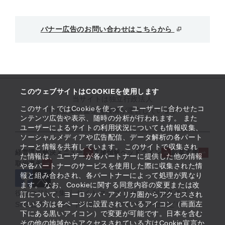
バナー広告のお問い合わせはこちらから
このウェブサイトはCOOKIEを使用します
当サイトは独立行政法人
このサイトではCookieを使って、ユーザーに合わせたコ
中小企業基盤整備機構が運営しています
ンテンツ広告や表示、随時の分析が行われます。 また
ユーザーによるサイトの利用状況についても情報収集、
ソーシャルメディアや広告配信、データ解析の各パート
ナーと情報を共有しています。 このサイトで収集され
経営課題解決メニュー
支援情報ヘッドライン
起業支援
た情報は、ユーザーが各パートナーに提供した他の情報
取組事例
や各パートナーのサービスを使用した際に収集された情
報と組み合わされ、各パートナーによって処理が異なり
ます。 なお、Cookieに関する同意内容の変更または改
役立つリンク集
サイトマップ
サイト利用条件
訂について、ヨーロッパ・アメリカ圏からアクセスされ
ている方は各ページに設置されているアイコン（画面左
SNS公式アカウント一覧
ウェブアクセシビリティ
下にある黒いアイコン）で変更が可能です。日本を含む
その他の地域からアクセスされている方はCookie宣言か