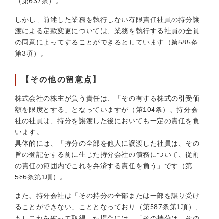
（第637条）。
しかし、前述した業務を執行しない有限責任社員の持分譲
渡による定款変更については、業務を執行する社員の全員
の同意によってすることができるとしています（第585条
第3項）。
【その他の留意点】
株式会社の株主が負う責任は、「その有する株式の引受価
額を限度とする」となっていますが（第104条）、持分会
社の社員は、持分を譲渡した後においても一定の責任を負
います。
具体的には、「持分の全部を他人に譲渡した社員は、その
旨の登記をする前に生じた持分会社の債務について、従前
の責任の範囲内でこれを弁済する責任を負う」です（第
586条第1項）。
また、持分会社は「その持分の全部または一部を譲り受け
ることができない」こととなっており（第587条第1項）、
もしこれを破って取得した場合には、「その持分は、その