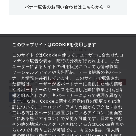
バナー広告のお問い合わせはこちらから
このウェブサイトはCOOKIEを使用します
当サイトは独立行政法人
このサイトではCookieを使って、ユーザーに合わせたコ
中小企業基盤整備機構が運営しています
ンテンツ広告や表示、随時の分析が行われます。 また
ユーザーによるサイトの利用状況についても情報収集、
ソーシャルメディアや広告配信、データ解析の各パート
ナーと情報を共有しています。 このサイトで収集され
経営課題解決メニュー
支援情報ヘッドライン
起業支援
た情報は、ユーザーが各パートナーに提供した他の情報
取組事例
や各パートナーのサービスを使用した際に収集された情
報と組み合わされ、各パートナーによって処理が異なり
ます。 なお、Cookieに関する同意内容の変更または改
役立つリンク集
サイトマップ
サイト利用条件
訂について、ヨーロッパ・アメリカ圏からアクセスされ
ている方は各ページに設置されているアイコン（画面左
SNS公式アカウント一覧
ウェブアクセシビリティ
下にある黒いアイコン）で変更が可能です。日本を含む
その他の地域からアクセスされている方はCookie宣言か
らいつでも行うことが可能です。 今回の概要、個人情
サイトポリシー・利用規約
報の取り扱い機構についてはサイトポリシー・利用規約
個人情報保護