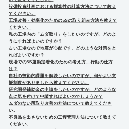
設備投資計画における採算性の計算方法について教え
てください。
工場改善・効率化のための5Sの取り組み方法を教えて
ください。
私の工場内の「ムダ取り」をしたいのですが、どのよ
うにすればよいのですか？
古い工場なので地震が心配です。どのような対策をと
ればよいですか？
現場での5S運動定着化のための考え方、行動の仕方
は？
自社の技術的課題を解決したいのですが、何かよい支
援制度がありましたら教えてください。
研究開発補助金の申請をしたいのですが、どのような
点に気を付けて申請すればよいのでしょうか？
ムダのない段取り改善の方法について教えてくださ
い。
不良品を出さないための工程管理方法について教えて
ください。