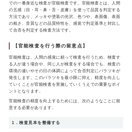
での一番身近な検査が官能検査です。官能検査とは、人間
の五感（目・耳・鼻・舌・皮膚）を使って品質を判定する
方法であり、メッキや塗装の光沢、色つや、表面傷、表面
の粗さ、音質などの品質特性を、感覚で判定基準と対比し
て合否を判定する検査方法です。
【官能検査を行う際の留意点】
官能検査は、人間の感覚に頼って検査を行うため、検査す
る人が違う場合や、同じ人が検査をする場合でも、検査の
環境の違いやその日の体調によって合否判定にバラツキが
発生します。このバラツキを最小限に抑え、精度を向上し
ていくことが官能検査を実施していくうえでの重要なポイ
ントとなります。
官能検査の精度を向上するためには、次のようなことに留
意する必要があります。
1．検査見本を整備する