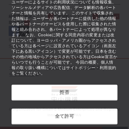
ユーザーによるサイトの利用状況についても情報収集、
ソーシャルメディアや広告配信、データ解析の各パート
ナーと情報を共有しています。 このサイトで収集され
経営課題解決メニュー
支援情報ヘッドライン
起業支援
た情報は、ユーザーが各パートナーに提供した他の情報
取組事例
や各パートナーのサービスを使用した際に収集された情
報と組み合わされ、各パートナーによって処理が異なり
ます。 なお、Cookieに関する同意内容の変更または改
役立つリンク集
サイトマップ
サイト利用条件
訂について、ヨーロッパ・アメリカ圏からアクセスされ
ている方は各ページに設置されているアイコン（画面左
SNS公式アカウント一覧
ウェブアクセシビリティ
下にある黒いアイコン）で変更が可能です。日本を含む
その他の地域からアクセスされている方はCookie宣言か
らいつでも行うことが可能です。 今回の概要、個人情
サイトポリシー・利用規約
報の取り扱い機構についてはサイトポリシー・利用規約
個人情報保護
をご覧ください。
中小機構とは
拒否
©Organization for Small & Medium Enterprises and Regional
Innovation, JAPAN
全て許可