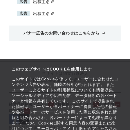
広告
出稿主名
広告
出稿主名
バナー広告のお問い合わせはこちらから
このウェブサイトはCOOKIEを使用します
当サイトは独立行政法人
このサイトではCookieを使って、ユーザーに合わせたコ
中小企業基盤整備機構が運営しています
ンテンツ広告や表示、随時の分析が行われます。 また
ユーザーによるサイトの利用状況についても情報収集、
ソーシャルメディアや広告配信、データ解析の各パート
ナーと情報を共有しています。 このサイトで収集され
経営課題解決メニュー
支援情報ヘッドライン
起業支援
た情報は、ユーザーが各パートナーに提供した他の情報
取組事例
や各パートナーのサービスを使用した際に収集された情
報と組み合わされ、各パートナーによって処理が異なり
ます。 なお、Cookieに関する同意内容の変更または改
役立つリンク集
サイトマップ
サイト利用条件
訂について、ヨーロッパ・アメリカ圏からアクセスされ