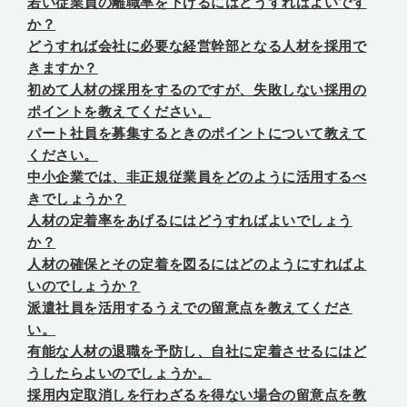
若い従業員の離職率を下げるにはどうすればよいです
か？
どうすれば会社に必要な経営幹部となる人材を採用で
きますか？
初めて人材の採用をするのですが、失敗しない採用の
ポイントを教えてください。
パート社員を募集するときのポイントについて教えて
ください。
中小企業では、非正規従業員をどのように活用するべ
きでしょうか？
人材の定着率をあげるにはどうすればよいでしょう
か？
人材の確保とその定着を図るにはどのようにすればよ
いのでしょうか？
派遣社員を活用するうえでの留意点を教えてくださ
い。
有能な人材の退職を予防し、自社に定着させるにはど
うしたらよいのでしょうか。
採用内定取消しを行わざるを得ない場合の留意点を教