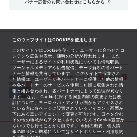
バナー広告のお問い合わせはこちらから
このウェブサイトはCOOKIEを使用します
当サイトは独立行政法人
このサイトではCookieを使って、ユーザーに合わせたコ
中小企業基盤整備機構が運営しています
ンテンツ広告や表示、随時の分析が行われます。 また
ユーザーによるサイトの利用状況についても情報収集、
ソーシャルメディアや広告配信、データ解析の各パート
ナーと情報を共有しています。 このサイトで収集され
経営課題解決メニュー
支援情報ヘッドライン
起業支援
た情報は、ユーザーが各パートナーに提供した他の情報
取組事例
や各パートナーのサービスを使用した際に収集された情
報と組み合わされ、各パートナーによって処理が異なり
ます。 なお、Cookieに関する同意内容の変更または改
役立つリンク集
サイトマップ
サイト利用条件
訂について、ヨーロッパ・アメリカ圏からアクセスされ
ている方は各ページに設置されているアイコン（画面左
SNS公式アカウント一覧
ウェブアクセシビリティ
下にある黒いアイコン）で変更が可能です。日本を含む
その他の地域からアクセスされている方はCookie宣言か
らいつでも行うことが可能です。 今回の概要、個人情
サイトポリシー・利用規約
報の取り扱い機構についてはサイトポリシー・利用規約
個人情報保護