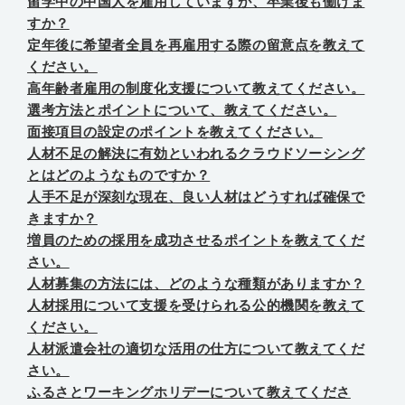
留学中の中国人を雇用していますが、卒業後も働けま
すか？
定年後に希望者全員を再雇用する際の留意点を教えて
ください。
高年齢者雇用の制度化支援について教えてください。
選考方法とポイントについて、教えてください。
面接項目の設定のポイントを教えてください。
人材不足の解決に有効といわれるクラウドソーシング
とはどのようなものですか？
人手不足が深刻な現在、良い人材はどうすれば確保で
きますか？
増員のための採用を成功させるポイントを教えてくだ
さい。
人材募集の方法には、どのような種類がありますか？
人材採用について支援を受けられる公的機関を教えて
ください。
人材派遣会社の適切な活用の仕方について教えてくだ
さい。
ふるさとワーキングホリデーについて教えてくださ