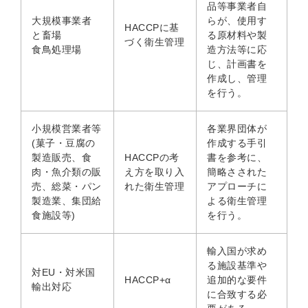
品等事業者自
大規模事業者
らが、使用す
HACCPに基
と畜場
る原材料や製
づく衛生管理
食鳥処理場
造方法等に応
じ、計画書を
作成し、管理
を行う。
小規模営業者等
各業界団体が
(菓子・豆腐の
作成する手引
製造販売、食
HACCPの考
書を参考に、
肉・魚介類の販
え方を取り入
簡略さされた
売、総菜・パン
れた衛生管理
アプローチに
製造業、集団給
よる衛生管理
食施設等)
を行う。
輸入国が求め
る施設基準や
対EU・対米国
HACCP+α
追加的な要件
輸出対応
に合致する必