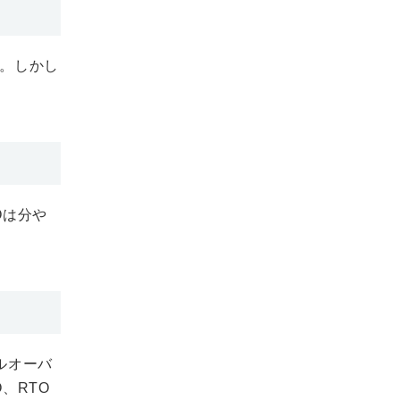
。しかし
Oは分や
ルオーバ
、RTO