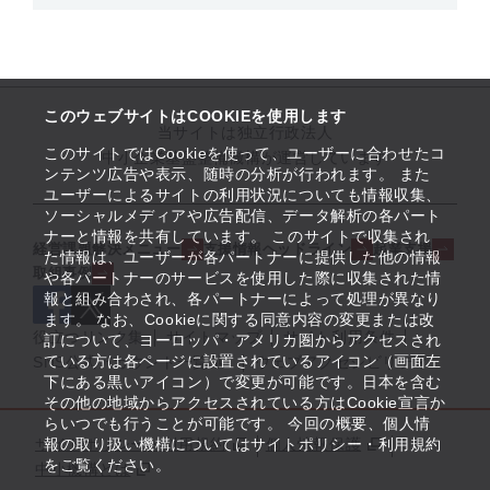
このウェブサイトはCOOKIEを使用します
当サイトは独立行政法人
このサイトではCookieを使って、ユーザーに合わせたコ
中小企業基盤整備機構が運営しています
ンテンツ広告や表示、随時の分析が行われます。 また
ユーザーによるサイトの利用状況についても情報収集、
ソーシャルメディアや広告配信、データ解析の各パート
ナーと情報を共有しています。 このサイトで収集され
経営課題解決メニュー
支援情報ヘッドライン
起業支援
た情報は、ユーザーが各パートナーに提供した他の情報
取組事例
や各パートナーのサービスを使用した際に収集された情
報と組み合わされ、各パートナーによって処理が異なり
ます。 なお、Cookieに関する同意内容の変更または改
役立つリンク集
サイトマップ
サイト利用条件
訂について、ヨーロッパ・アメリカ圏からアクセスされ
ている方は各ページに設置されているアイコン（画面左
SNS公式アカウント一覧
ウェブアクセシビリティ
下にある黒いアイコン）で変更が可能です。日本を含む
その他の地域からアクセスされている方はCookie宣言か
らいつでも行うことが可能です。 今回の概要、個人情
サイトポリシー・利用規約
報の取り扱い機構についてはサイトポリシー・利用規約
個人情報保護
をご覧ください。
中小機構とは